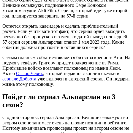
Великие сельджуки, подписанного Эмре Конюком —
хозяином студии Akli Film. Сериал, который идет уже второй
год, планируется завершить на 57-й серии.
Остается открыть календарь и сделать приблизительный
расчет. Если учитывать тот факт, что сериал будет выходить
регулярно без пропусков и замен, то датой выхода последней
57 серии сериала Альпарслан станет 1 мая 2023 года. Какие
события должны произойти в оставшихся сериях?
Самым главным событием является битва за крепость Ани. На
подмогу текфуру Григору придет подкрепление из Рима.
Прибывшее войско возглавит полководец по имени Леон.
Актер
Озгюр Чевик
, который недавно закончил съемки в
сериале Доброта
уже включен в актерский состав. Он подарит
жизнь этому полководцу.
Пойдет ли сериал Альпарслан на 3
сезон?
С одной стороны, сериал Альпарслан: Великие сельджуки во
втором сезоне занимает очень неплохие позиции в рейтинге.
Поэтому заканчивать продюсерам проект на втором сезоне не