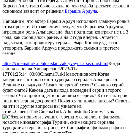
вызывает особого интереса. С другой стороны, блогером
Бирсен Алтунташ было заявлено, что судьба третьего сезона в
основном зависит от решения
Барыша Ардуча
.
Напомним, что актер Барыш Ардуч исполняет главную роль в
этом проекте. Из заявления следует, что Барышем Ардучем,
играющим роль Альпарслана, был подписан контракт не на 3
года, как сообщалось ранее, а на 2 года вперед. Остается
надеяться, что продюсеру сериала Эмре Конюку удастся
уговорить Барыша Ардуча продолжить съемки в третьем
сезоне.
https://cinematurk.ru/alparslan-zakryvayut-2-sezone.html
Когда
финал сериала Альпарслан?
2023-01-
17T01:25:14+03:00
CinemaTurk
Новости
новости
Когда
завершится второй сезон турецкого сериала Альпарслан:
Великие сельджуки? Будет ли третий сезон? Сколько серий
будет снято? Какова дата выхода последней серии второго
сезона? Что произойдет в оставшихся сериях? Кто из актеров
покинет сериал досрочно? Появятся ли новые актеры? Ответы
на эти и другие вопросы вы узнаете из
этой...
CinemaTurk
CinemaTurk
Administrator
СинемаТурк