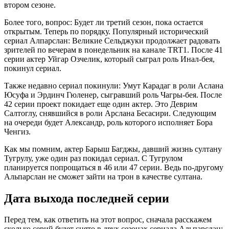
втором сезоне.
Более того, вопрос: Будет ли третий сезон, пока остается
открытым. Теперь по порядку. Популярный исторический
сериал Алпарслан: Великие Сельджуки продолжает радовать
зрителей по вечерам в понедельник на канале TRT1. После 41
серии актер Уйгар Озчелик, который сыграл роль Инал-бея,
покинул сериал.
Также недавно сериал покинули: Умут Карадаг в роли Аслана
Юсуфа и Эрдинч Гюленер, сыгравший роль Чагры-бея. После
42 серии проект покидает еще один актер. Это Деврим
Салтоглу, снявшийся в роли Арслана Бесасири. Следующим
на очереди будет Александр, роль которого исполняет Бора
Ченгиз.
Как мы помним, актер Барыш Багджы, давший жизнь султану
Тугрулу, уже один раз покидал сериал. С Тугрулом
планируется попрощаться в 46 или 47 серии. Ведь по-другому
Альпарслан не сможет зайти на трон в качестве султана.
Дата выхода последней серии
Перед тем, как ответить на этот вопрос, сначала расскажем
сколько серий будет снято в двух сезонах сериала Альпарслан: