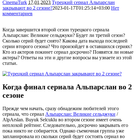
CinemaTurk
17.01.2023
Турецкий сериал Альпарслан
закрывают во 2 сезоне?
2023-01-17T01:25:14+03:00
Нет
комментариев
17559
Когда завершится второй сезон турецкого сериала
Альпарслан: Великие сельджуки? Будет ли третий сезон?
Сколько серий будет снято? Какова дата выхода последней
серии второго сезона? Что произойдет в оставшихся сериях?
Кто из актеров покинет сериал досрочно? Появятся ли новые
актеры? Ответы на эти и другие вопросы вы узнаете из этой
статьи.
Когда финал сериала Альпарслан во 2
сезоне
Прежде чем начать, сразу обнадежим любителей этого
сериала, что сериал
Альпарслан: Великие сельджуки
/
AlpArslan. Buyuk Selcuklu во втором сезоне имеет очень
неплохой рейтинг. Следовательно, досрочно закрывать его
пока никто не собирается. Однако съемочная группа уже
запланировала из скольки серий будет состоять сериал во