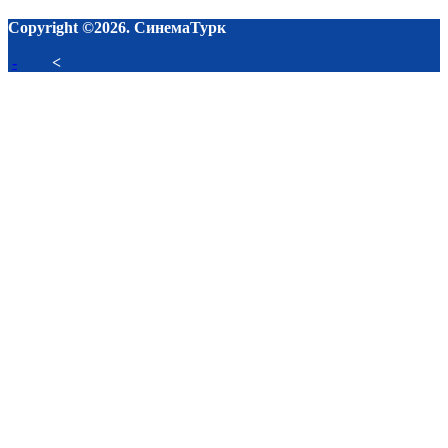
Copyright ©2026. СинемаТурк
-
<