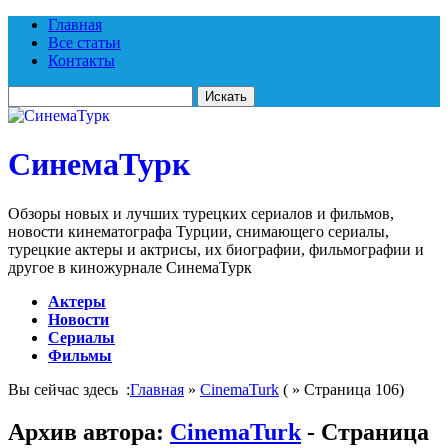
Главная
Все статьи
Контакты
Искать
для:
СинемаТурк
Обзоры новых и лучших турецких сериалов и фильмов,
новости кинематографа Турции, снимающего сериалы,
турецкие актеры и актрисы, их биографии, фильмографии и
другое в киножурнале СинемаТурк
Актеры
Новости
Сериалы
Фильмы
Вы сейчас здесь :
Главная
»
CinemaTurk
( » Страница 106)
Архив автора:
CinemaTurk
- Страница