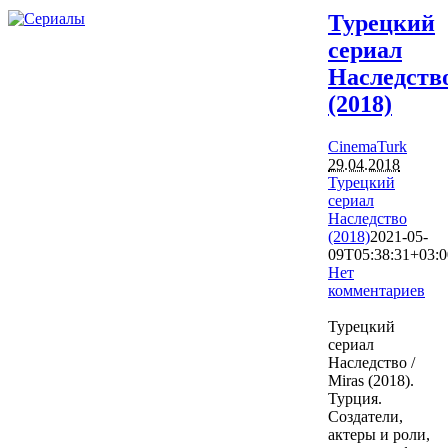
Турецкий
сериал
Наследств
(2018)
CinemaTurk
29.04.2018
Турецкий
сериал
Наследство
(2018)
2021-05-
09T05:38:31+03:0
Нет
комментариев
12101
Турецкий
сериал
Наследство /
Miras (2018).
Турция.
Создатели,
актеры и роли,