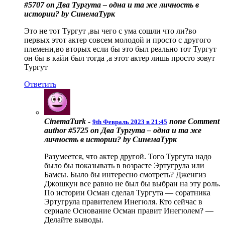
#5707 on Два Тургута – одна и та же личность в
истории? by СинемаТурк
Это не тот Тургут ,вы чего с ума сошли что ли?во
первых этот актер совсем молодой и просто с другого
племени,во вторых если бы это был реально тот Тургут
он бы в кайи был тогда ,а этот актер лишь просто зовут
Тургут
Ответить
CinemaTurk
-
none
Comment
9th Февраль 2023 в 21:45
author #5725 on Два Тургута – одна и та же
личность в истории? by СинемаТурк
Разумеется, что актер другой. Того Тургута надо
было бы показывать в возрасте Эртугрула или
Бамсы. Было бы интересно смотреть? Дженгиз
Джошкун все равно не был бы выбран на эту роль.
По истории Осман сделал Тургута — соратника
Эртугрула правителем Инегюля. Кто сейчас в
сериале Основание Осман правит Инегюлем? —
Делайте выводы.