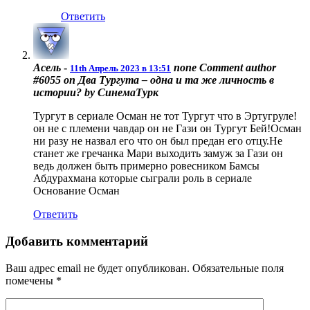
Ответить
Асель
-
none
Comment author
11th Апрель 2023 в 13:51
#6055 on Два Тургута – одна и та же личность в
истории? by СинемаТурк
Тургут в сериале Осман не тот Тургут что в Эртугруле!
он не с племени чавдар он не Гази он Тургут Бей!Осман
ни разу не назвал его что он был предан его отцу.Не
станет же гречанка Мари выходить замуж за Гази он
ведь должен быть примерно ровесником Бамсы
Абдурахмана которые сыграли роль в сериале
Основание Осман
Ответить
Добавить комментарий
Ваш адрес email не будет опубликован.
Обязательные поля
помечены
*