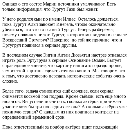
Однако о его сестре Марии источники умалчивают. Есть
только информация, что Тургут Гази был женат.
У него родился сын по имени Илиас. Осталось дождаться,
пока Тургут Альп завоюет Инегёль, чтобы окончательно
убедиться, что это тот самый Тургут. Теперь разберёмся,
почему появился не тот Тургут, которого мы видели в сериале
Воскресший Эртугрул? Наверное, по той же причине, что и
Эртугрул появился в сериале другим.
В последнем случае Энгин Алтан Дюзьятан наотрез отказался
играть роль Эртугрула в сериале Основание Осман. Бытует
справедливое мнение, что картину написать гораздо проще,
чем из этой картины сделать точную копию. Мы говорим это
к тому, что достоверно передать исторические события очень
сложно.
Более того, задача становится ещё сложнее, если сериал
снимается восьмой год подряд. Кроме съёмок, есть ещё много
нюансов. Вы успели посчитать, сколько актёров принимает
участие хотя бы три последних сезона? А сколько актёров уже
покинуло сериал? С каждым из них подписан контракт на
определённый временной срок.
Пока ответственный за подбор актёров ищет подходящий