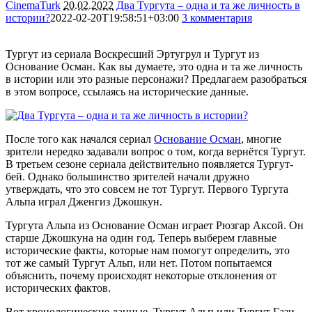
CinemaTurk
20.02.2022
Два Тургута – одна и та же личность в
истории?
2022-02-20T19:58:51+03:00
3 комментария
28647
Тургут из сериала Воскресший Эртугрул и Тургут из
Основание Осман. Как вы думаете, это одна и та же личность
в истории или это разные персонажи? Предлагаем разобраться
в этом вопросе, ссылаясь на исторические данные.
После того как начался сериал
Основание Осман
, многие
зрители нередко задавали вопрос о том, когда вернётся Тургут.
В третьем сезоне сериала действительно появляется Тургут-
бей. Однако большинство зрителей начали дружно
утверждать, что это совсем не тот Тургут. Первого Тургута
Альпа играл Дженгиз Джошкун.
Тургута Альпа из Основание Осман играет Рюзгар Аксой. Он
старше Джошкуна на один год. Теперь выберем главные
исторические факты, которые нам помогут определить, это
тот же самый Тургут Альп, или нет. Потом попытаемся
объяснить, почему происходят некоторые отклонения от
исторических фактов.
Вот хронологические данные. Тургут Альп или Тургут Гази