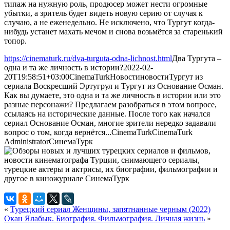
типаж на нужную роль, продюсер может нести огромные
убытки, а зритель будет видеть новую серию от случая к
случаю, а не еженедельно. Не исключено, что Тургут когда-
нибудь устанет махать мечом и снова возьмётся за старенький
топор.
https://cinematurk.ru/dva-turguta-odna-lichnost.html
Два Тургута –
одна и та же личность в истории?
2022-02-
20T19:58:51+03:00
CinemaTurk
Новости
новости
Тургут из
сериала Воскресший Эртугрул и Тургут из Основание Осман.
Как вы думаете, это одна и та же личность в истории или это
разные персонажи? Предлагаем разобраться в этом вопросе,
ссылаясь на исторические данные. После того как начался
сериал Основание Осман, многие зрители нередко задавали
вопрос о том, когда вернётся...
CinemaTurk
CinemaTurk
Administrator
СинемаТурк
«
Турецкий сериал Женщины, запятнанные черным (2022)
Окан Ялабык. Биография. Фильмография. Личная жизнь
»