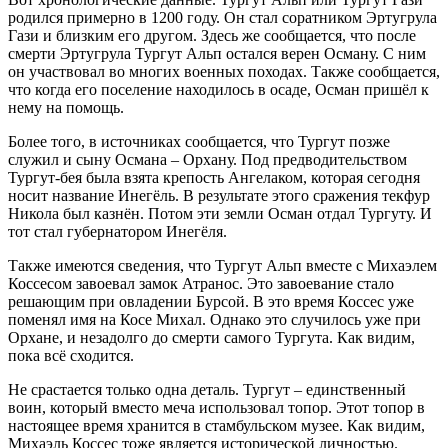
родился примерно в 1200 году. Он стал соратником Эртугрула
Гази и близким его другом. Здесь же сообщается, что после
смерти Эртугрула Тургут Альп остался верен Осману. С ним
он участвовал во многих военных походах. Также сообщается,
что когда его поселение находилось в осаде, Осман пришёл к
нему на помощь.
Более того, в источниках сообщается, что Тургут позже
служил и сыну Османа – Орхану. Под предводительством
Тургут-бея была взята крепость Ангелаком, которая сегодня
носит название Инегёль. В результате этого сражения текфур
Никола был казнён. Потом эти земли Осман отдал Тургуту. И
тот стал губернатором Инегёля.
Также имеются сведения, что Тургут Альп вместе с Михаэлем
Коссесом завоевал замок Атранос. Это завоевание стало
решающим при овладении Бурсой. В это время Коссес уже
поменял имя на Косе Михал. Однако это случилось уже при
Орхане, и незадолго до смерти самого Тургута. Как видим,
пока всё сходится.
Не срастается только одна деталь. Тургут – единственный
воин, который вместо меча использовал топор. Этот топор в
настоящее время хранится в стамбульском музее. Как видим,
Михаэль Коссес тоже является исторической личностью.