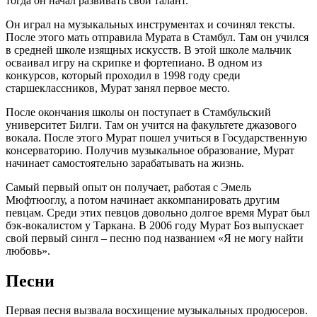
тогда он начал развивать свой талант.
Он играл на музыкальных инструментах и сочинял тексты.
После этого мать отправила Мурата в Стамбул. Там он учился
в средней школе изящных искусств. В этой школе мальчик
осваивал игру на скрипке и фортепиано. В одном из
конкурсов, который проходил в 1998 году среди
старшеклассников, Мурат занял первое место.
После окончания школы он поступает в Стамбульский
университет Билги. Там он учится на факультете джазового
вокала. После этого Мурат пошел учиться в Государственную
консерваторию. Получив музыкальное образование, Мурат
начинает самостоятельно зарабатывать на жизнь.
Самый первый опыт он получает, работая с Эмель
Мюфтюоглу, а потом начинает аккомпанировать другим
певцам. Среди этих певцов довольно долгое время Мурат был
бэк-вокалистом у Таркана. В 2006 году Мурат Боз выпускает
свой первый сингл – песню под названием «Я не могу найти
любовь».
Песни
Первая песня вызвала восхищение музыкальных продюсеров.