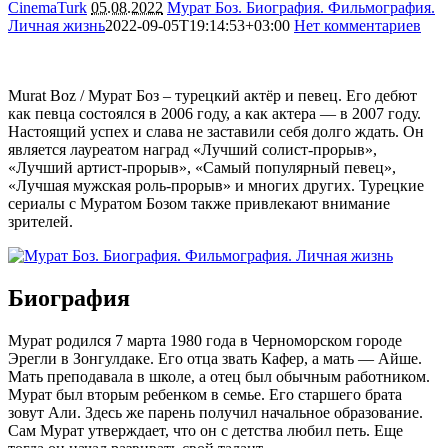
CinemaTurk
05.08.2022
Мурат Боз. Биография. Фильмография.
Личная жизнь
2022-09-05T19:14:53+03:00
Нет комментариев
8419
Murat Boz / Мурат Боз – турецкий актёр и певец. Его дебют
как певца состоялся в 2006 году, а как актера — в 2007 году.
Настоящий успех и слава не заставили себя долго ждать. Он
является лауреатом наград «Лучший солист-прорыв»,
«Лучший артист-прорыв», «Самый популярный певец»,
«Лучшая мужская роль-прорыв» и многих других. Турецкие
сериалы с Муратом Бозом также привлекают внимание
зрителей.
Биография
Мурат родился 7 марта 1980 года в Черноморском городе
Эрегли в Зонгулдаке. Его отца звать Кафер, а мать — Айше.
Мать преподавала в школе, а отец был обычным работником.
Мурат был вторым ребенком в семье. Его старшего брата
зовут Али. Здесь же парень получил начальное образование.
Сам Мурат утверждает, что он с детства любил петь. Еще