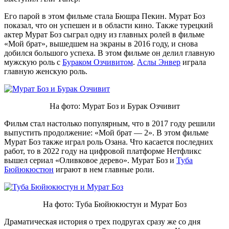
Его парой в этом фильме стала Бюшра Пекин. Мурат Боз
показал, что он успешен и в области кино. Также турецкий
актер Мурат Боз сыграл одну из главных ролей в фильме
«Мой брат», вышедшем на экраны в 2016 году, и снова
добился большого успеха. В этом фильме он делил главную
мужскую роль с
Бураком Озчивитом
.
Аслы Энвер
играла
главную женскую роль.
На фото: Мурат Боз и Бурак Озчивит
Фильм стал настолько популярным, что в 2017 году решили
выпустить продолжение: «Мой брат — 2». В этом фильме
Мурат Боз также играл роль Озана. Что касается последних
работ, то в 2022 году на цифровой платформе Нетфликс
вышел сериал «Оливковое дерево». Мурат Боз и
Туба
Бюйюкюстюн
играют в нем главные роли.
На фото: Туба Бюйюкюстун и Мурат Боз
Драматическая история о трех подругах сразу же со дня