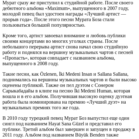
Мурат сразу же приступил к студийной работе. После своего
дебютного альбома «Maximum», выпущенного в 2007 году,
молодой певец был удостоен награды «Лучший артист —
прорыв года». После этого песни Мурата Боза стали
пользоваться большой популярностью.
Кроме того, артист завоевал внимание и любовь публики
своими концертами во многих уголках страны. После
небольшого перерыва артист снова начал свою студийную
работу и поднялся на вершину музыкальных чартов с песней
«Пропасть», которая совпадает с названием альбома,
выпущенного в 2008 году.
Такие песни, как Özlenen, İki Medeni Insan и Sallana Sallana,
поднимались на вершины музыкальных чартов и были высоко
оценены публикой. Также он пел дуэтом с Сонером
Сарыкабадайы в клипе на песню İki Medeni Human, которая
вошла и в его альбом. Получившая высокую оценку дуэтная
работа была номинирована на премию «Лучший дуэт» на
музыкальных премиях того же года.
В 2010 году турецкий певец Мурат Боз выпустил еще один
сингл под названием Hayat Sana Güzel и представил его
публике. Третий альбом был завершен и запущен в продажу в
2011 году. Альбом под названием Büyük Benden также