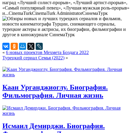
наград «Лучший солист-прорыв», «Лучший артист-прорыв»,
«Самый популярный певец», «Лучшая мужская роль-прорыв»
и...
CinemaTurk
CinemaTurk
Administrator
СинемаТурк
«
6 новых проектов Мехмета Боздага 2022
Турецкий сериал Семья (2022)
»
Каан Урганджиоглу. Биография.
Фильмография. Личная жизнь
Исмаил Демирджи. Биография.