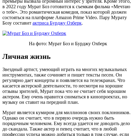
премьеры вызвала огромный интерес у зрителя. Кроме этого,
в 2022 году Мурат Боз готовится к съемкам фильма «Мечтаю
о тебе». Это романтическая комедия, показ которой должен
состояться на платформе Amazon Prime Video. Пару Мурату
Бозу составит
актриса Бурджу Озберк
.
На фото: Мурат Боз и Бурджу Охберк
Личная жизнь
Звездный артист, умеющий играть на многих музыкальных
инструментах, также сочиняет и пишет тексты песен. Он
регулярно дает концерты и появляется на телеэкранах. Что
касается актерской деятельности, то несмотря на хорошие
отзывы зрителей, Мурат пока что не считает себя хорошим
актером. Ему очень нравится сниматься в кинопроектах, но
музыку он ставит на передний план.
Мурат является кумиром для миллионов своих поклонников.
Однако он считает, что в первую очередь нужно быть
порядочным человеком. Ему всегда удается не доводить дело
до скандала. Также актер и певец считает, что в любой
профессии успеха можно добиться только в том случае, если