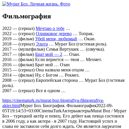
Фильмография
2022 — (сериал)
Мечтаю о тебе
…
2022 — (сериал)
Оливковое дерево
… Топрак.
2019 — (фильм)
Убей меня, любимый
… Окан.
2018 — (сериал)
Элита
… Мурат Боз (гостевая роль).
2017 — (мультфильм) Семья Вертушек … (озвучка).
2017 — (фильм)
Брат мой — 2
… Озан.
2016 — (фильм) Если вернется — твоя … Мехмет.
2016 — (фильм) Брат мой … Озан
2015 — (сериал) Она назвала меня отцом …
2014 — (фильм) Ну, с Богом … Рекмез.
2008 — (сериал) Европейская сторона … Мурат Боз (гостевая
роль).
2007 — (сериал) Все в одном …
https://cinematurk.ru/murat-boz-biografiya-filmografiya-
akter.html
Мурат Боз. Биография. Фильмография
2022-09-
05T19:14:53+03:00
CinemaTurk
Актеры
актеры
Murat Boz / Мурат
Боз – турецкий актёр и певец. Его дебют как певца состоялся
в 2006 году, а как актера - в 2007 году. Настоящий успех и
слава не заставили себя долго ждать. Он является лауреатом