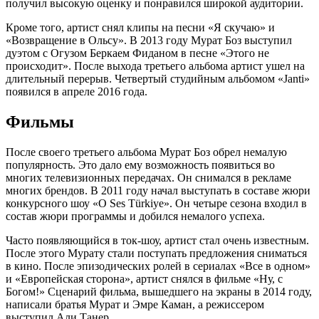
получил высокую оценку и понравился широкой аудитории.
Кроме того, артист снял клипы на песни «Я скучаю» и
«Возвращение в Ольсу». В 2013 году Мурат Боз выступил
дуэтом с Огузом Беркаем Фиданом в песне «Этого не
происходит». После выхода третьего альбома артист ушел на
длительный перерыв. Четвертый студийным альбомом «Janti»
появился в апреле 2016 года.
Фильмы
После своего третьего альбома Мурат Боз обрел немалую
популярность. Это дало ему возможность появиться во
многих телевизионных передачах. Он снимался в рекламе
многих брендов. В 2011 году начал выступать в составе жюри
конкурсного шоу «O Ses Türkiye». Он четыре сезона входил в
состав жюри программы и добился немалого успеха.
Часто появляющийся в ток-шоу, артист стал очень известным.
После этого Мурату стали поступать предложения сниматься
в кино. После эпизодических ролей в сериалах «Все в одном»
и «Европейская сторона», артист снялся в фильме «Ну, с
Богом!» Сценарий фильма, вышедшего на экраны в 2014 году,
написали братья Мурат и Эмре Каман, а режиссером
выступил Али Танер.