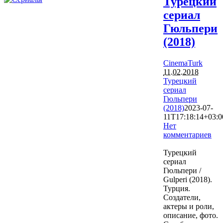
Турецкий
сериал
Гюльпери
(2018)
CinemaTurk
11.02.2018
Турецкий
сериал
Гюльпери
(2018)
2023-07-
11T17:18:14+03:0
Нет
комментариев
10173
Турецкий
сериал
Гюльпери /
Gulperi (2018).
Турция.
Создатели,
актеры и роли,
описание, фото.