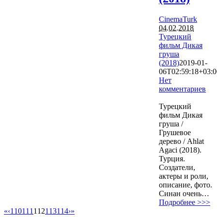
CinemaTurk
04.02.2018
Турецкий
фильм Дикая
груша
(2018)
2019-01-
06T02:59:18+03:0
Нет
комментариев
5033
Турецкий
фильм Дикая
груша /
Грушевое
дерево / Ahlat
Agaci (2018).
Турция.
Создатели,
актеры и роли,
описание, фото.
Синан очень…
Подробнее >>>
«
‹
110
111
112
113
114
›
»