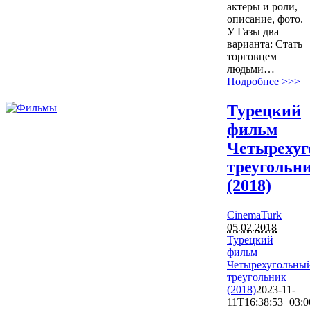
актеры и роли,
описание, фото.
У Газы два
варианта: Стать
торговцем
людьми…
Подробнее >>>
Турецкий
фильм
Четыреху
треугольн
(2018)
CinemaTurk
05.02.2018
Турецкий
фильм
Четырехугольны
треугольник
(2018)
2023-11-
11T16:38:53+03:0