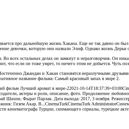
вается про дальнейшую жизнь Хакана. Еще не так давно он был 
ение девочки, которую они назвали Элиф. Однако жизнь Дерьи об
. Во всех остальных делах он замкнут и неразговорчив. Он ника
ит, что если он тоже умрет, то ничего этим не добьется. Чуть 
. Постепенно Джандан и Хакан становятся неразлучными друзья
рнативное название фильма: Самый красивый запах в мире 2.
ий фильм Лучший аромат в мире-2
2021-10-14T18:37:39+03:00
Ci
. Создатели, актеры и роли, описание, фото. Продолжение любов
й Шахин, Фырат Парлак. Дата выхода: 2017, 3 ноября. Режиссер
ник: Гизем Акар. В...
CinemaTurk
CinemaTurk
Administrator
Синем