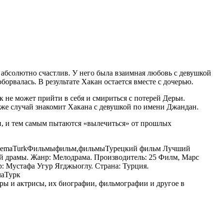
абсолютно счастлив. У него была взаимная любовь с девушкой
орвалась. В результате Хакан остается вместе с дочерью.
к не может прийти в себя и смириться с потерей Дерьи.
позже случай знакомит Хакана с девушкой по имени Джандан.
ми, и тем самым пытаются «вылечиться» от прошлых
nemaTurk
Фильмы
фильм,фильмы
Турецкий фильм Лучший
ной драмы. Жанр: Мелодрама. Производитель: 25 Филм, Марс
: Мустафа Угур Ягджыоглу. Страна: Турция.
аТурк