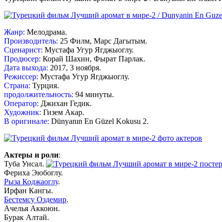
Жанр:
Мелодрама.
Производитель:
25 Филм, Марс Дагытым.
Сценарист:
Мустафа Угур Ягджыоглу.
Продюсер:
Корай Шахин, Фырат Парлак.
Дата выхода:
2017, 3 ноября.
Режиссер:
Мустафа Угур Ягджыоглу.
Страна:
Турция.
продолжительность:
94 минуты.
Оператор:
Джихан Гедик.
Художник:
Гизем Акар.
В оригинале:
Dünyanın En Güzel Kokusu 2.
Актеры и роли
:
Туба Унсал.
Фериха Эюбоглу.
Рыза Коджаоглу
.
Ирфан Кангы.
Бестемсу Оздемир
.
Ачелья Аккоюн.
Бурак Алтай.