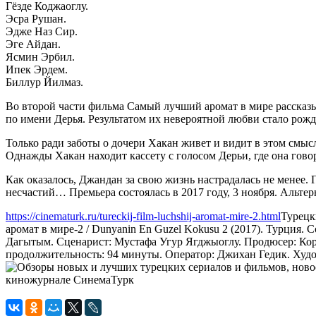
Гёзде Коджаоглу.
Эсра Рушан.
Эдже Наз Сир.
Эге Айдан.
Ясмин Эрбил.
Ипек Эрдем.
Биллур Йилмаз.
Во второй части фильма Самый лучший аромат в мире рассказы
по имени Дерья. Результатом их невероятной любви стало рожд
Только ради заботы о дочери Хакан живет и видит в этом смысл
Однажды Хакан находит кассету с голосом Дерьи, где она говор
Как оказалось, Джандан за свою жизнь настрадалась не менее
несчастий… Премьера состоялась в 2017 году, 3 ноября. Альте
https://cinematurk.ru/tureckij-film-luchshij-aromat-mire-2.html
Турецк
аромат в мире-2 / Dunyanin En Guzel Kokusu 2 (2017). Турция
Дагытым. Сценарист: Мустафа Угур Ягджыоглу. Продюсер: Кора
продолжительность: 94 минуты. Оператор: Джихан Гедик. Худож