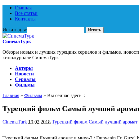
Главная
Все статьи
Контакты
Искать для:
СинемаТурк
Обзоры новых и лучших турецких сериалов и фильмов, новост
киножурнале СинемаТурк
Актеры
Новости
Сериалы
Фильмы
Главная
»
Фильмы
» Вы сейчас здесь :
Турецкий фильм Самый лучший аромат 
CinemaTurk
19.02.2018
Турецкий фильм Самый лучший аромат в
Турецкий фильм Лучший аромат в мире-2 / Dunyanin En Guzel K