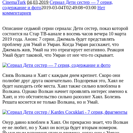
CinemaTurk
04.03.2019
Сериал Дети сестер — 7 серия,
содержание и фото
2019-03-04T02:49:08+03:00
Нет
комментариев
3149
Описание седьмой серии сериала: Дети сестер, показ которой
состоится на Стар ТВ-канале в восемь часов вечера 10 марта
2019 года. Анонс 7 серии. Джемаль будет представлять
проблему для Умай и Умран. Когда Умран расскажет, что
Джемаль жив, Умай на это отреагирует негативно. Реакция
Умай будет таковой, что Умран от нее что-то скрывает.
Связь Волкана и Хаят с каждым днем крепнет. Скоро они
полюбят друг друга окончательно. Подозревая это, Хаял не
будет находить себе места. Хаял также сильно влюблена в
Волкана. Однако Волкан начнет проявлять интерес именно к
Хаят, и это обстоятельство сильно разозлит Хаял. Болезнь
Решата коснется не только Волкана, но и Умай.
Онур давно влюблен в Хаял. Он прекрасно знает, что Волкан
ее не любит, но у Хаял он всегда будет вторым номером.
Йылдырым вспомнит старые времена, когда они с Умран