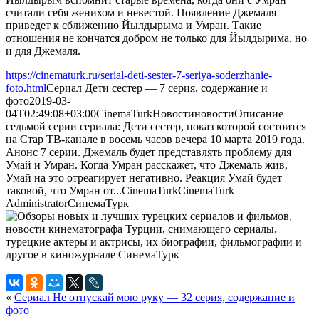
считали себя женихом и невестой. Появление Джемаля
приведет к сближению Йылдырыма и Умран. Такие
отношения не кончатся добром не только для Йылдырима, но
и для Джемаля.
https://cinematurk.ru/serial-deti-sester-7-seriya-soderzhanie-
foto.html
Сериал Дети сестер — 7 серия, содержание и
фото
2019-03-
04T02:49:08+03:00
CinemaTurk
Новости
новости
Описание
седьмой серии сериала: Дети сестер, показ которой состоится
на Стар ТВ-канале в восемь часов вечера 10 марта 2019 года.
Анонс 7 серии. Джемаль будет представлять проблему для
Умай и Умран. Когда Умран расскажет, что Джемаль жив,
Умай на это отреагирует негативно. Реакция Умай будет
таковой, что Умран от...
CinemaTurk
CinemaTurk
Administrator
СинемаТурк
«
Сериал Не отпускай мою руку — 32 серия, содержание и
фото