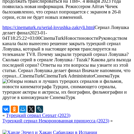
продолжать транслироваться на ТВ8». 4 января 2023 года
появилась новая информация. Режиссером Айтач Чичек
былозаявленно, что сериал попрощается с экраном в 26-й
серии, если не будет новых изменений.
https://cinematurk.ru/serial-lovushka-zakryli.html
Сериал Ловушка
делает финал
2023-01-
04T18:25:22+03:00
CinemaTurk
Новости
новости
Руководством
канала было вынесено решение закрыть турецкий сериал
Ловушка, который в настоящее время транслируется на
телеканале TV8. Почему закрыли турецкий сериал Ловушка?
Сколько серий в сериале Ловушка / Tuzak? Какова дата выхода
последней серии? Ответы на эти вопросы вы узнаете из этой
статьи. Сериал Ловушка делает финал Вначале напомним, что
сериал...
CinemaTurk
CinemaTurk
Administrator
СинемаТурк
«
Турецкий сериал Серхат (2023)
Турецкий сериал Некоронованная принцесса (2023)
»