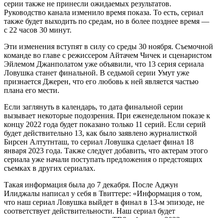
серии также не принесли ожидаемых результатов.
Руководство канала изменило время показа. То есть, сериал
также будет выходить по средам, но в более позднее время —
с 22 часов 30 минут.
Эти изменения вступят в силу со среды 30 ноября. Съемочной
команде во главе с режиссером Айтачем Чичек и сценаристом
Эйлемом Джанполатом уже объявили, что 13 серия сериала
Ловушка станет финальной. В седьмой серии Умут уже
признается Джерен, что его любовь к ней является частью
плана его мести.
Если заглянуть в календарь, то дата финальной серии
вызывает некоторые подозрения. При еженедельном показе к
концу 2022 года будет показано только 11 серий. Если серий
будет действительно 13, как было заявлено журналисткой
Бирсен Алтутнташ, то сериал Ловушка сделает финал 18
января 2023 года. Также следует добавить, что актерам этого
сериала уже начали поступать предложения о предстоящих
съемках в других сериалах.
Такая информация была до 7 декабря. После Аджун
Илиджалы написал у себя в Твиттере: «Информация о том,
что наш сериал Ловушка выйдет в финал в 13-м эпизоде, не
соответствует действительности. Наш сериал будет