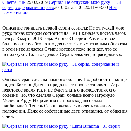
CinemaTurk
25.02.2019
Сериал Не отпускай мою руку — 31
серия, содержание и фото
2019-02-25T01:20:11+03:00
Нет
комментариев
2712
Описание тридцать первой серии сериала: Не отпускай мою
руку, показ которой состоится на ТРТ1-канале в восемь часов
вечера 3 марта 2019 года. Анонс 31 серии. Азми затевает
большую игру абсолютно для всех. Самым главным объектом
в этой игре является Сумру, которая тоже не знает, что ее
используют. То, что сделала Серап, наконец-то раскрылось.
Однако Серап сделала намного больше. Подробности в конце
видео. Болезнь Дженка продолжает прогрессировать. Азра
некоторое время так и не будет знать о последствиях его
болезни. То, что сделала Серап, больше всего затронуло
Мелис и Арду. Их реакция на происходящее была
наибольшей. Теперь Серап оказалась в очень сложном
положении. Даже ее собственные дети отказались от общения
с ней.