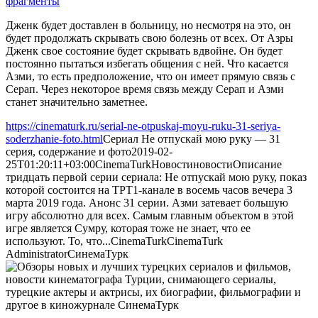
Дженк будет доставлен в больницу, но несмотря на это, он
будет продолжать скрывать свою болезнь от всех. От Азры
Дженк свое состояние будет скрывать вдвойне. Он будет
постоянно пытаться избегать общения с ней. Что касается
Азми, то есть предположение, что он имеет прямую связь с
Серап. Через некоторое время связь между Серап и Азми
станет значительно заметнее.
https://cinematurk.ru/serial-ne-otpuskaj-moyu-ruku-31-seriya-
soderzhanie-foto.html
Сериал Не отпускай мою руку — 31
серия, содержание и фото
2019-02-
25T01:20:11+03:00
CinemaTurk
Новости
новости
Описание
тридцать первой серии сериала: Не отпускай мою руку, показ
которой состоится на ТРТ1-канале в восемь часов вечера 3
марта 2019 года. Анонс 31 серии. Азми затевает большую
игру абсолютно для всех. Самым главным объектом в этой
игре является Сумру, которая тоже не знает, что ее
используют. То, что...
CinemaTurk
CinemaTurk
Administrator
СинемаТурк