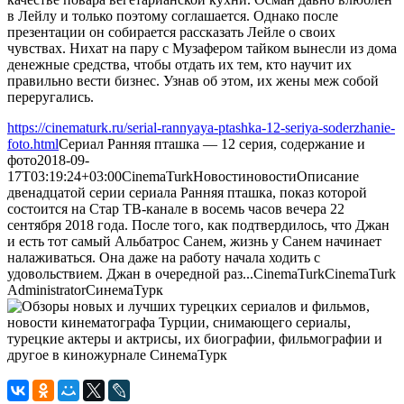
в Лейлу и только поэтому соглашается. Однако после
презентации он собирается рассказать Лейле о своих
чувствах. Нихат на пару с Музафером тайком вынесли из дома
денежные средства, чтобы отдать их тем, кто научит их
правильно вести бизнес. Узнав об этом, их жены меж собой
переругались.
https://cinematurk.ru/serial-rannyaya-ptashka-12-seriya-soderzhanie-
foto.html
Сериал Ранняя пташка — 12 серия, содержание и
фото
2018-09-
17T03:19:24+03:00
CinemaTurk
Новости
новости
Описание
двенадцатой серии сериала Ранняя пташка, показ которой
состоится на Стар ТВ-канале в восемь часов вечера 22
сентября 2018 года. После того, как подтвердилось, что Джан
и есть тот самый Альбатрос Санем, жизнь у Санем начинает
налаживаться. Она даже на работу начала ходить с
удовольствием. Джан в очередной раз...
CinemaTurk
CinemaTurk
Administrator
СинемаТурк