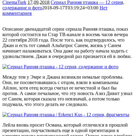
CinemaTurk
17.09.2018
Сериал Ранняя пташка — 12 серия,
содержание и фото
2018-09-17T03:19:24+03:00
Нет
комментариев
4035
Описание двенадцатой серии сериала Ранняя пташка, показ
которой состоится на Стар ТВ-канале в восемь часов вечера
22 сентября 2018 года. После того, как подтвердилось, что
Джан и есть тот самый Альбатрос Санем, жизнь у Санем
начинает налаживаться. Она даже на работу начала ходить с
удовольствием. Джан в очередной раз признается ей в любви.
Между тем у Эмре и Джана возникли немалые проблемы.
Они, не посоветовавшись с отцом, взяли в компаньоны
Айлин, хотя отец всегда считал ее нечестной и был бы
против. А самое печальное, что эту новость Азиз Дивит узнал
от Санем, которая сказала это невзначай, а потом только
подумала, что этого делать не следовало.
Лейла вновь просит Османа, который отличился в прошлой
презентации, поучаствовать еще в одной презентации в
качестве повара вегетарианской кухни. Осман давно влюблен