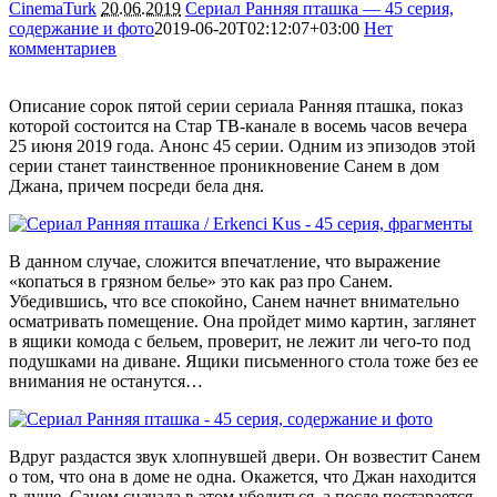
CinemaTurk
20.06.2019
Сериал Ранняя пташка — 45 серия,
содержание и фото
2019-06-20T02:12:07+03:00
Нет
комментариев
3273
Описание сорок пятой серии сериала Ранняя пташка, показ
которой состоится на Стар ТВ-канале в восемь часов вечера
25 июня 2019 года. Анонс 45 серии. Одним из эпизодов этой
серии станет таинственное проникновение Санем в дом
Джана, причем посреди бела дня.
В данном случае, сложится впечатление, что выражение
«копаться в грязном белье» это как раз про Санем.
Убедившись, что все спокойно, Санем начнет внимательно
осматривать помещение. Она пройдет мимо картин, заглянет
в ящики комода с бельем, проверит, не лежит ли чего-то под
подушками на диване. Ящики письменного стола тоже без ее
внимания не останутся…
Вдруг раздастся звук хлопнувшей двери. Он возвестит Санем
о том, что она в доме не одна. Окажется, что Джан находится
в душе. Санем сначала в этом убедиться, а после постарается