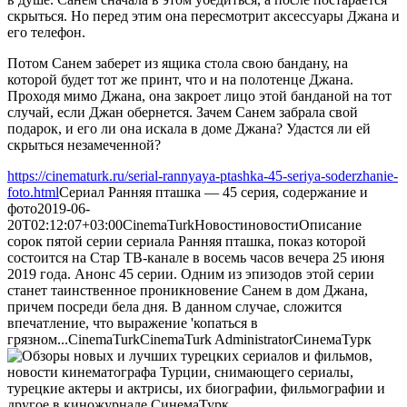
скрыться. Но перед этим она пересмотрит аксессуары Джана и
его телефон.
Потом Санем заберет из ящика стола свою бандану, на
которой будет тот же принт, что и на полотенце Джана.
Проходя мимо Джана, она закроет лицо этой банданой на тот
случай, если Джан обернется. Зачем Санем забрала свой
подарок, и его ли она искала в доме Джана? Удастся ли ей
скрыться незамеченной?
https://cinematurk.ru/serial-rannyaya-ptashka-45-seriya-soderzhanie-
foto.html
Сериал Ранняя пташка — 45 серия, содержание и
фото
2019-06-
20T02:12:07+03:00
CinemaTurk
Новости
новости
Описание
сорок пятой серии сериала Ранняя пташка, показ которой
состоится на Стар ТВ-канале в восемь часов вечера 25 июня
2019 года. Анонс 45 серии. Одним из эпизодов этой серии
станет таинственное проникновение Санем в дом Джана,
причем посреди бела дня. В данном случае, сложится
впечатление, что выражение 'копаться в
грязном...
CinemaTurk
CinemaTurk
Administrator
СинемаТурк