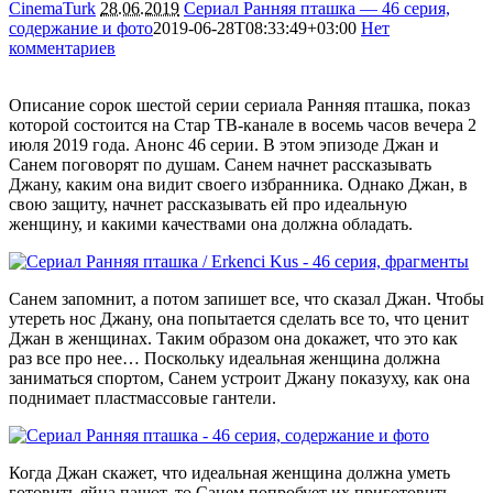
CinemaTurk
28.06.2019
Сериал Ранняя пташка — 46 серия,
содержание и фото
2019-06-28T08:33:49+03:00
Нет
комментариев
3184
Описание сорок шестой серии сериала Ранняя пташка, показ
которой состоится на Стар ТВ-канале в восемь часов вечера 2
июля 2019 года. Анонс 46 серии. В этом эпизоде Джан и
Санем поговорят по душам. Санем начнет рассказывать
Джану, каким она видит своего избранника. Однако Джан, в
свою защиту, начнет рассказывать ей про идеальную
женщину, и какими качествами она должна обладать.
Санем запомнит, а потом запишет все, что сказал Джан. Чтобы
утереть нос Джану, она попытается сделать все то, что ценит
Джан в женщинах. Таким образом она докажет, что это как
раз все про нее… Поскольку идеальная женщина должна
заниматься спортом, Санем устроит Джану показуху, как она
поднимает пластмассовые гантели.
Когда Джан скажет, что идеальная женщина должна уметь
готовить яйца пашот, то Санем попробует их приготовить,