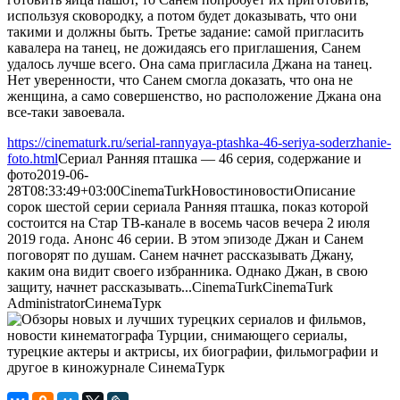
используя сковородку, а потом будет доказывать, что они
такими и должны быть. Третье задание: самой пригласить
кавалера на танец, не дожидаясь его приглашения, Санем
удалось лучше всего. Она сама пригласила Джана на танец.
Нет уверенности, что Санем смогла доказать, что она не
женщина, а само совершенство, но расположение Джана она
все-таки завоевала.
https://cinematurk.ru/serial-rannyaya-ptashka-46-seriya-soderzhanie-
foto.html
Сериал Ранняя пташка — 46 серия, содержание и
фото
2019-06-
28T08:33:49+03:00
CinemaTurk
Новости
новости
Описание
сорок шестой серии сериала Ранняя пташка, показ которой
состоится на Стар ТВ-канале в восемь часов вечера 2 июля
2019 года. Анонс 46 серии. В этом эпизоде Джан и Санем
поговорят по душам. Санем начнет рассказывать Джану,
каким она видит своего избранника. Однако Джан, в свою
защиту, начнет рассказывать...
CinemaTurk
CinemaTurk
Administrator
СинемаТурк