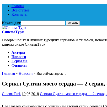
Главная
Все статьи
Контакты
Искать для:
СинемаТурк
Обзоры новых и лучших турецких сериалов и фильмов, новост
киножурнале СинемаТурк
Актеры
Новости
Сериалы
Фильмы
Главная
»
Новости
» Вы сейчас здесь :
Сериал Султан моего сердца — 2 серия,
CinemaTurk
19.06.2018
Сериал Султан моего сердца — 2 серия,
Предлагаем ознакомиться с описанием второй серии сериала Су