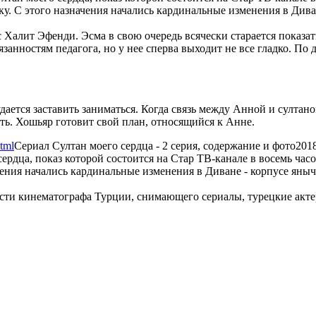
ку. С этого назначения начались кардинальные изменения в Див
Халит Эфенди. Эсма в свою очередь всячески старается показать,
язанностям педагога, но у нее сперва выходит не все гладко. По
ется заставить заниматься. Когда связь между Анной и султано
ть. Хошьяр готовит свой план, относящийся к Анне.
html
Сериал Султан моего сердца - 2 серия, содержание и фото
201
сердца, показ которой состоится на Стар ТВ-канале в восемь ча
чения начались кардинальные изменения в Диване - корпусе яныч