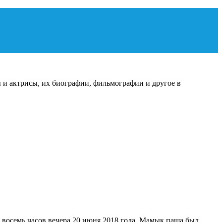
 и актрисы, их биографии, фильмографии и другое в
3840
в восемь часов вечера 20 июня 2018 года. Мамык паша был