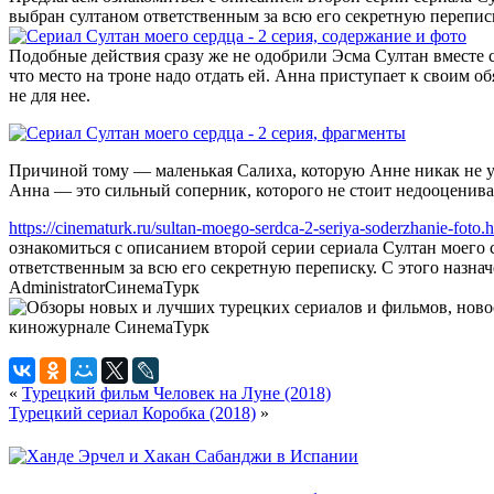
выбран султаном ответственным за всю его секретную перепис
Подобные действия сразу же не одобрили Эсма Султан вместе с 
что место на троне надо отдать ей. Анна приступает к своим об
не для нее.
Причиной тому — маленькая Салиха, которую Анне никак не уда
Анна — это сильный соперник, которого не стоит недооценива
https://cinematurk.ru/sultan-moego-serdca-2-seriya-soderzhanie-foto.
ознакомиться с описанием второй серии сериала Султан моего 
ответственным за всю его секретную переписку. С этого назна
Administrator
СинемаТурк
«
Турецкий фильм Человек на Луне (2018)
Турецкий сериал Коробка (2018)
»