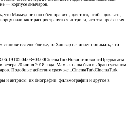
ане — корпусе янычаров.
 что Махмуд не способен править, для того, чтобы доказать,
 дворцу начинают распространяться интриги, что эта профессия
м становится еще ближе, то Хошьяр начинает понимать, что
8-06-19T05:04:03+03:00
CinemaTurk
Новости
новости
Предлагаем
сов вечера 20 июня 2018 года. Мамык паша был выбран султаном
аров. Подобные действия сразу же...
CinemaTurk
CinemaTurk