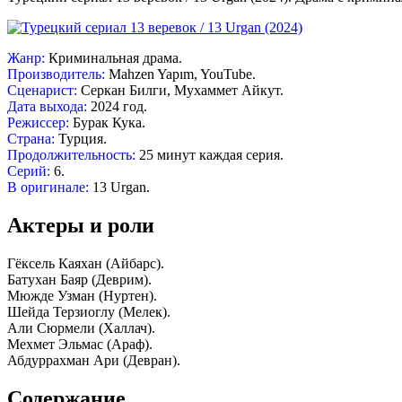
Жанр:
Криминальная драма.
Производитель:
Mahzen Yapım, YouTube.
Сценарист:
Серкан Билги, Мухаммет Айкут.
Дата выхода:
2024 год.
Режиссер:
Бурак Кука.
Страна:
Турция.
Продолжительность:
25 минут каждая серия.
Серий:
6.
В оригинале:
13 Urgan.
Актеры и роли
Гёксель Каяхан (Айбарс).
Батухан Баяр (Деврим).
Мюжде Узман (Нуртен).
Шейда Терзиоглу (Мелек).
Али Сюрмели (Халлач).
Мехмет Эльмас (Араф).
Абдуррахман Ари (Девран).
Содержание