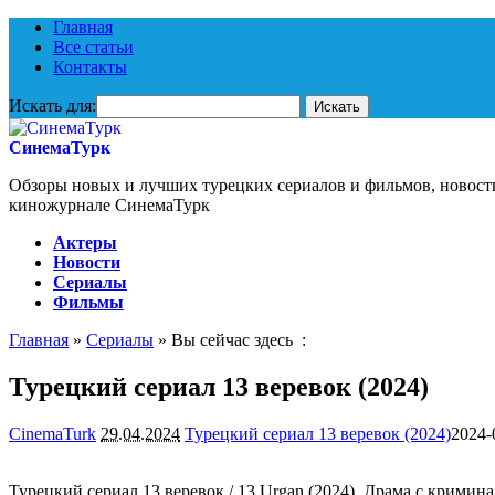
Главная
Все статьи
Контакты
Искать для:
СинемаТурк
Обзоры новых и лучших турецких сериалов и фильмов, новост
киножурнале СинемаТурк
Актеры
Новости
Сериалы
Фильмы
Главная
»
Сериалы
» Вы сейчас здесь :
Турецкий сериал 13 веревок (2024)
CinemaTurk
29.04.2024
Турецкий сериал 13 веревок (2024)
2024-
Турецкий сериал 13 веревок / 13 Urgan (2024). Драма с крими