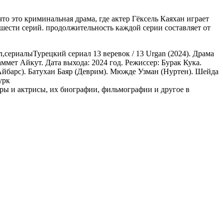
то это криминальная драма, где актер Гёксель Каяхан играет
шести серий. продолжительность каждой серии составляет от
л,сериалы
Турецкий сериал 13 веревок / 13 Urgan (2024). Драма
мет Айкут. Дата выхода: 2024 год. Режиссер: Бурак Кука.
(Айбарс). Батухан Баяр (Деврим). Мюжде Узман (Нуртен). Шейда
урк