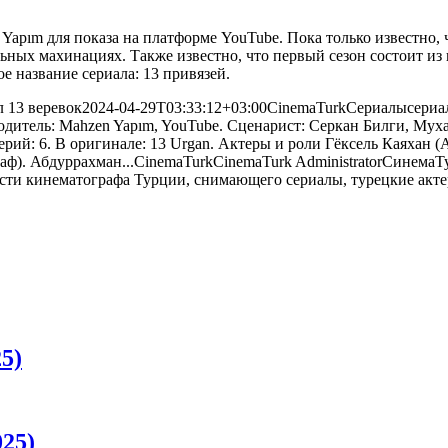
apım для показа на платформе YouTube. Пока только известно, ч
ных махинациях. Также известно, что первый сезон состоит из 
е название сериала: 13 привязей.
 13 веревок
2024-04-29T03:33:12+03:00
CinemaTurk
Сериалы
сериа
итель: Mahzen Yapım, YouTube. Сценарист: Серкан Билги, Мухам
ерий: 6. В оригинале: 13 Urgan. Актеры и роли Гёксель Каяхан 
ф). Абдуррахман...
CinemaTurk
CinemaTurk
Administrator
СинемаТ
5)
25)