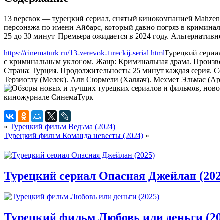
13 веревок — турецкий сериал, снятый кинокомпанией Mahzen Y
персонажа по имени Айбарс, который давно погряз в криминаль
25 до 30 минут. Премьера ожидается в 2024 году. Альтернативно
https://cinematurk.ru/13-verevok-tureckij-serial.html
Турецкий сериал
с криминальным уклоном. Жанр: Криминальная драма. Производ
Страна: Турция. Продолжительность: 25 минут каждая серия. С
Терзиоглу (Мелек). Али Сюрмели (Халлач). Мехмет Эльмас (Ара
«
Турецкий фильм Ведьма (2024)
Турецкий фильм Команда невесты (2024)
»
Турецкий сериал Опасная Джейлан (202
Турецкий фильм Любовь или деньги (20