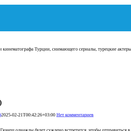
и кинематографа Турции, снимающего сериалы, турецкие актеры
)
)
2025-02-21T00:42:26+03:00
Нет комментариев
2472
 и Гюнеш однажды будет суждено встретится, чтобы отправиться