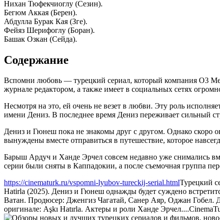
Нихан Тюфекчиоглу (Сезин).
Бегюм Аккая (Берен).
Абдулла Бурак Кая (Зге).
Фейяз Шерифоглу (Боран).
Башак Озкан (Сейда).
Содержание
Вспомни любовь — турецкий сериал, который компания O3 Medy
журнале редактором, а также имеет в социальных сетях огромн
Несмотря на это, ей очень не везет в любви. Эту роль исполня
имени Дениз. В последнее время Дениз переживает сильный стр
Дениз и Гюнеш пока не знакомы друг с другом. Однако скоро о
вынуждены вместе отправиться в путешествие, которое навсегда
Барыш Ардуч и Ханде Эрчел совсем недавно уже снимались вмес
серии были сняты в Каппадокии, а после съемочная группа пе
https://cinematurk.ru/vspomni-lyubov-tureckij-serial.html
Турецкий с
Hatirla (2025). Дениз и Гюнеш однажды будет суждено встретит
Ватан. Продюсер: Дженгиз Чагатай, Санер Аяр, Оджан Гобел. Д
оригинале: Aşkı Hatırla. Актеры и роли Ханде Эрчел....
CinemaT