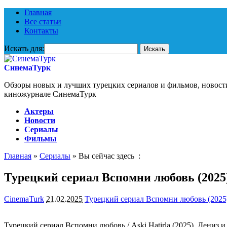
Главная
Все статьи
Контакты
Искать для:
СинемаТурк
Обзоры новых и лучших турецких сериалов и фильмов, новост
киножурнале СинемаТурк
Актеры
Новости
Сериалы
Фильмы
Главная
»
Сериалы
» Вы сейчас здесь :
Турецкий сериал Вспомни любовь (2025
CinemaTurk
21.02.2025
Турецкий сериал Вспомни любовь (2025
Турецкий сериал Вспомни любовь / Aski Hatirla (2025). Дениз