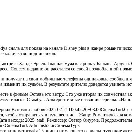
a сняла для показа на канале Disney plus в жанре романтическ
ое количество подписчиков.
ет актриса Ханде Эрчел. Главная мужская роль у Барыша Ардуча.
есс. Совсем недавно он расстался со своей возлюбленной прямо 
ни получат на свои мобильные телефоны одинаковые сообщения. 
 изменит их судьбы. В результате зрителю доведется увидеть ис
те в фильме Оставь это ветру. Это уже вторая их совместная ак
реместилась в Стамбул. Альтернативные названия сериала: «Нап
ериал Вспомни любовь
2025-02-21T00:42:26+03:00
CinemaTurk
Сер
ся, чтобы отправиться в путешествие... Жанр: Романтическая ко
ата выхода: 2025, май. Режиссер: Озгюр Онурме. Продолжительно
urk
CinemaTurk
Administrator
СинемаТурк