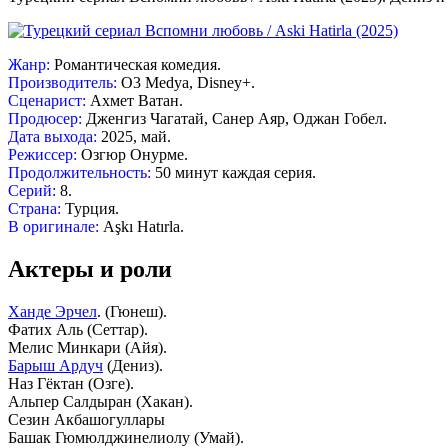
Жанр:
Романтическая комедия.
Производитель:
O3 Medya, Disney+.
Сценарист:
Ахмет Ватан.
Продюсер:
Дженгиз Чагатай, Санер Аяр, Оджан Гобел.
Дата выхода:
2025, май.
Режиссер:
Озгюр Онурме.
Продолжительность:
50 минут каждая серия.
Серий:
8.
Страна:
Турция.
В оригинале:
Aşkı Hatırla.
Актеры и роли
Ханде Эрчел
. (Гюнеш).
Фатих Аль (Сеттар).
Мелис Минкари (Айя).
Барыш Ардуч
(Дениз).
Наз Гёктан (Озге).
Альпер Салдыран (Хакан).
Сезин Акбашогуллары
Башак Гюмюлджинелиолу (Умай).