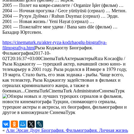
2005 — Полет на ковре-самолете / Organize İşler (фильм) …
2004 — Ночная прогулка / Gece yürüyüsü (сериал) … Метин.
2004 — Рухун Дуймаз / Ruhun Duymaz (сериал) … Эрди.
2001 — Новая жизнь / Yeni Hayat (сериал) …
2001 — Пожелайте мне удачи / Bana sans dile (фильм) …
Бахадир Юртсевен.
https://cinematurk.ru/akter-ryza-kodzhaoglu-biografiya-
filmografiya.html
Рыза Коджаоглу Биография.
Фильмография
2017-10-
02T20:16:37+03:00
CinemaTurk
Актеры
актеры
Rıza Kocaoğlu /
Рыза Коджаоглу — турецкий актер, начавший свою кино- и
телекарьеру в 2001 году. Рыза родился в Измире в 1979 году,
19 марта. Стало быть, его знак зодиака - рыбы. Чаще всего,
как телеактер, Рыза Коджаоглу задействован в фильмах и
сериалах криминального жанра, а также в
боевиках...
CinemaTurk
CinemaTurk
Administrator
СинемаТурк
«
Али Эрсан Дуру Биография. Фильмография. Личная жизнь