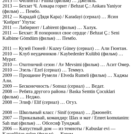
2015 — Филинта / Filinta (фильм) … Джеляль.
2013 — Бехзат Ч. Анкара горит / Behzat Ç.: Ankara Yaniyor
(фильм) … Пембо.
2012 — Карадай (Дядя Кара) / Karadayi (сериал) … Ясин
‘Кибрит’ Улутас
2011 — Лабиринт / Labirent (фильм) … Халук.
2011 — Бехзат: Я похоронил свое сердце / Behzat Ç.: Seni
Kalbime Gömdüm (фильм) … Пембо.
2011 — Кузей Гюней / Kuzey Güney (сериал) … Али Гюнтан.
2010 — Клуб неудачников / Kaybedenler Kulübü (фильм) …
Мурат.
2010 — Охотничий сезон / Av Mevsimi (фильм) … Асит Омер.
2010 — Эзель / Ezel (сериал) … Теммуз.
2009 — Прощание Румели / Elveda Rumeli (фильм) … Хаджы
Али.
2009 — Бесконечность / Sonsuz (сериал) … Ведат.
2008 — Ребята другого района / Baska Semtin Çocuklari
(фильм) … Неджо.
2008 — Элиф / Elif (сериал) … Огуз.
2008 — Школьный класс / Sinif (сериал) … Джюнейт.
2007 — Приказывай, командир: Шах и мат / Emret komutanim:
Sah mat (фильм) … Обсесиф Тунджай.
2006 — Капустный дом — из темноты / Kabuslar evi —
Karanliktan gelen (фильм) … Керем.