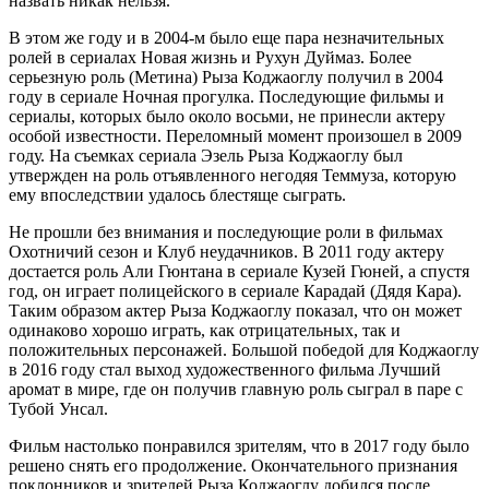
назвать никак нельзя.
В этом же году и в 2004-м было еще пара незначительных
ролей в сериалах Новая жизнь и Рухун Дуймаз. Более
серьезную роль (Метина) Рыза Коджаоглу получил в 2004
году в сериале Ночная прогулка. Последующие фильмы и
сериалы, которых было около восьми, не принесли актеру
особой известности. Переломный момент произошел в 2009
году. На съемках сериала Эзель Рыза Коджаоглу был
утвержден на роль отъявленного негодяя Теммуза, которую
ему впоследствии удалось блестяще сыграть.
Не прошли без внимания и последующие роли в фильмах
Охотничий сезон и Клуб неудачников. В 2011 году актеру
достается роль Али Гюнтана в сериале Кузей Гюней, а спустя
год, он играет полицейского в сериале Карадай (Дядя Кара).
Таким образом актер Рыза Коджаоглу показал, что он может
одинаково хорошо играть, как отрицательных, так и
положительных персонажей. Большой победой для Коджаоглу
в 2016 году стал выход художественного фильма Лучший
аромат в мире, где он получив главную роль сыграл в паре с
Тубой Унсал.
Фильм настолько понравился зрителям, что в 2017 году было
решено снять его продолжение. Окончательного признания
поклонников и зрителей Рыза Коджаоглу добился после