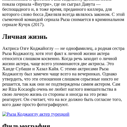
показа сериала «Внутри», где он сыграл Давута —
беспощадного и, в тоже время, преданного киллера, для
которого слово босса Джеляля всегда являлось законом. С этой
съемочной командой сериала Рыза снимается в криминальном
сериале Кучук (2017).
Личная жизнь
Актриса Озге Коджайоглу — не однофамилец, а родная сестра
Рыза Коджаоглу, хотя этот факт к личной жизни актера
относится слишком косвенно. Когда речь заходит о личной
жизни актера, чаще всего упоминаются две актрисы. Это
Ханде Субаши и Хазал Кайя. С этими актрисами Рыза
Коджаоглу был замечен чаще всего на вечеринках. Однако
утвердить, что эти отношения слишком серьезные никто не
решается, так как они не подтверждены самим актером. Сам
же Riza Kocaoglu очень не любит наглого вмешательства в
свою личную жизнь со стороны и иногда на это резко
реагирует. Он считает, что на все должно быть согласие того,
кого даже просто фотографируют.
Фильмография