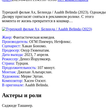
Турецкий фильм Ах, Белинда / Aaahh Belinda (2023). Однажды
Диляру пригласят сняться в рекламном ролике. С этого
момента ее жизнь превратится в кошмар…
Жанр:
Фантастическая комедия.
Производитель:
ОГМ Пикчерз, Нетфликс.
Сценарист:
Хакан Бономо.
Продюсер:
Онур Гювенатам.
Дата выхода:
2023, 7 апреля.
Режиссер:
Дениз Йорулмазер.
Страна:
Турция.
Продолжительность:
107 минут.
Монтаж:
Джихан Альпарслан.
Художник:
Мерве Эртан.
Композитор:
Хасен Озсют.
В оригинале:
Aaahh Belinda.
Актеры и роли
Саджиде Ташанер.