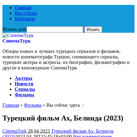
Главная
Все статьи
Контакты
Искать для:
СинемаТурк
Обзоры новых и лучших турецких сериалов и фильмов,
новости кинематографа Турции, снимающего сериалы,
турецкие актеры и актрисы, их биографии, фильмографии и
другое в киножурнале СинемаТурк
Актеры
Новости
Сериалы
Фильмы
Главная
»
Фильмы
» Вы сейчас здесь :
Турецкий фильм Ах, Белинда (2023)
CinemaTurk
28.04.2023
Турецкий фильм Ах, Белинда
(2023)
2023-04-28T15:45:18+03:00
Нет комментариев
2258