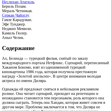
Неслихан Атагюль
.
Бериль Позам.
Мераль Четинкая.
Серкан Чайоглу
.
Гамзе Карадуман.
Эфе Тунджер.
Неджип Мемили.
Камиль Гюлер.
Аныл Челик.
Содержание
Ах, Белинда — турецкий фильм, снятый по заказу
международного портала Нетфликс. Сценарий, переписанный
Хаканом Бономо, взят из одноименной турецкой
кинокартины 1986 года, которая получила престижную
награду «Золотой апельсин». В центре внимания молодая
актриса по имени Диляра.
Однажды ей предложат сняться в небольшом рекламном
ролике. Она читает сценарий, приходит на репетицию и
неожиданно становится тем персонажем, роль которого она
должна сыграть. Теперь она Хандан, которая живет совсем в
другом мире. Проблема заключается в том, что Диляра не