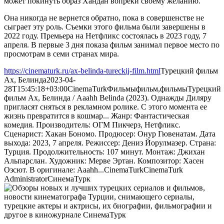
может покинуть образ Хандан вопреки своему желанию.
Она никогда не вернется обратно, пока в совершенстве не
сыграет эту роль. Съемки этого фильма были завершены в
2022 году. Премьера на Нетфликс состоялась в 2023 году, 7
апреля. В первые 3 дня показа фильм занимал первое место по
просмотрам в семи странах мира.
https://cinematurk.ru/ax-belinda-tureckij-film.html
Турецкий фильм
Ах, Белинда
2023-04-
28T15:45:18+03:00
CinemaTurk
Фильмы
фильм,фильмы
Турецкий
фильм Ах, Белинда / Aaahh Belinda (2023). Однажды Диляру
пригласят сняться в рекламном ролике. С этого момента ее
жизнь превратится в кошмар... Жанр: Фантастическая
комедия. Производитель: ОГМ Пикчерз, Нетфликс.
Сценарист: Хакан Бономо. Продюсер: Онур Гювенатам. Дата
выхода: 2023, 7 апреля. Режиссер: Дениз Йорулмазер. Страна:
Турция. Продолжительность: 107 минут. Монтаж: Джихан
Альпарслан. Художник: Мерве Эртан. Композитор: Хасен
Озсют. В оригинале: Aaahh...
CinemaTurk
CinemaTurk
Administrator
СинемаТурк