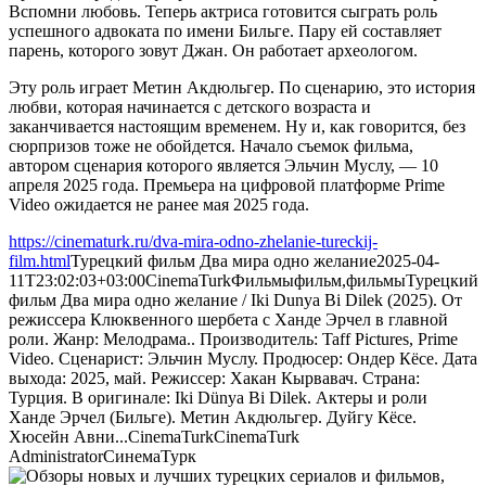
Вспомни любовь. Теперь актриса готовится сыграть роль
успешного адвоката по имени Бильге. Пару ей составляет
парень, которого зовут Джан. Он работает археологом.
Эту роль играет Метин Акдюльгер. По сценарию, это история
любви, которая начинается с детского возраста и
заканчивается настоящим временем. Ну и, как говорится, без
сюрпризов тоже не обойдется. Начало съемок фильма,
автором сценария которого является Эльчин Муслу, — 10
апреля 2025 года. Премьера на цифровой платформе Prime
Video ожидается не ранее мая 2025 года.
https://cinematurk.ru/dva-mira-odno-zhelanie-tureckij-
film.html
Турецкий фильм Два мира одно желание
2025-04-
11T23:02:03+03:00
CinemaTurk
Фильмы
фильм,фильмы
Турецкий
фильм Два мира одно желание / Iki Dunya Bi Dilek (2025). От
режиссера Клюквенного шербета с Ханде Эрчел в главной
роли. Жанр: Мелодрама.. Производитель: Taff Pictures, Prime
Video. Сценарист: Эльчин Муслу. Продюсер: Ондер Кёсе. Дата
выхода: 2025, май. Режиссер: Хакан Кырвавач. Страна:
Турция. В оригинале: Iki Dünya Bi Dilek. Актеры и роли
Ханде Эрчел (Бильге). Метин Акдюльгер. Дуйгу Кёсе.
Хюсейн Авни...
CinemaTurk
CinemaTurk
Administrator
СинемаТурк