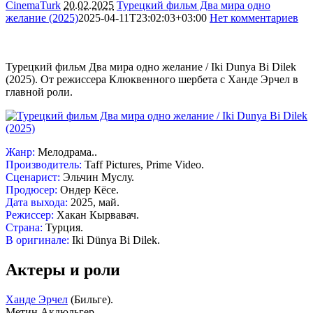
CinemaTurk
20.02.2025
Турецкий фильм Два мира одно
желание (2025)
2025-04-11T23:02:03+03:00
Нет комментариев
2469
Турецкий фильм Два мира одно желание / Iki Dunya Bi Dilek
(2025). От режиссера Клюквенного шербета с Ханде Эрчел в
главной роли.
Жанр:
Мелодрама..
Производитель:
Taff Pictures, Prime Video.
Сценарист:
Эльчин Муслу.
Продюсер:
Ондер Кёсе.
Дата выхода:
2025, май.
Режиссер:
Хакан Кырвавач.
Страна:
Турция.
В оригинале:
Iki Dünya Bi Dilek.
Актеры и роли
Ханде Эрчел
(Бильге).
Метин Акдюльгер.