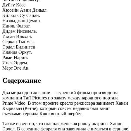
Дуйгу Кёсе.
Хюсейн Авни Даньял.
Эйлюль Су Сапан.
Назлыджан Демир.
Идиль Фырат.
Дидем Инселель.
Ихсан Ильхан.
Серкан Тынмаз.
Эрдал Билинген.
Илайда Оркут.
Рами Нарин.
Ипек Эрдем.
Мерт Эге Ак.
Содержание
Два мира одно желание — турецкий фильм производства
компании Taff Pictures по заказу международного портала
Prime Video. В этом проекте кресло режиссера занимает Хакан
Кырвавач (Кетче), который совсем недавно был занят
съемками сериала Клюквенный шербет.
Также известно, что главная женская роль у актрисы Ханде
Эрчел. В середине февраля она закончила сниматься в сериале