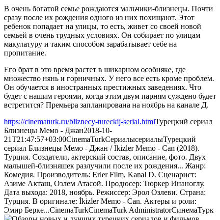
В очень богатой семье рождаются мальчики-близнецы. Почти
сразу после их рождения одного из них похищают. Этот
ребенок попадает на улицы, то есть, живет со своей новой
семьей в очень трудных условиях. Он собирает по улицам
макулатуру и таким способом зарабатывает себе на
пропитание.
Его брат в это время растет в шикарном особняке, где
множество нянь и горничных. У него все есть кроме проблем.
Он обучается в иностранных престижных заведениях. Что
будет с нашим героями, когда этим двум парням суждено будет
встретится? Премьера запланирована на ноябрь на канале Д.
https://cinematurk.ru/bliznecy-tureckij-serial.html
Турецкий сериал
Близнецы Мемо - Джан
2018-10-
21T21:47:57+03:00
CinemaTurk
Сериалы
сериалы
Турецкий
сериал Близнецы Мемо - Джан / Ikizler Memo - Can (2018).
Турция. Создатели, актерский состав, описание, фото. Двух
малышей-близняшек разлучили после их рождения... Жанр:
Комедия. Производитель: Erler Film, Kanal D. Сценарист:
Азиме Акташ, Озлем Атасой. Продюсер: Тюркер Инаноглу.
Дата выхода: 2018, ноябрь. Режиссер: Эрол Озлеви. Страна:
Турция. В оригинале: İkizler Memo - Can. Актеры и роли:
Эмир Берке...
CinemaTurk
CinemaTurk
Administrator
СинемаТурк