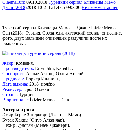
CinemaTurk
09.10.2018
Турецкий сериал Близнецы Мемо —
Джан (2018)
2018-10-21T21:47:57+03:00
Нет комментариев
5903
Турецкий сериал Близнецы Мемо — Джан / Ikizler Memo —
Can (2018). Турция. Создатели, актерский состав, описание,
фото. Двух малышей-близняшек разлучили после их
рождения…
Жанр:
Комедия.
Производитель:
Erler Film, Kanal D.
Сценарист:
Азиме Акташ, Озлем Атасой.
Продюсер:
Тюркер Инаноглу.
Дата выхода:
2018, ноябрь.
Режиссер:
Эрол Озлеви.
Страна:
Турция.
В оригинале:
İkizler Memo — Can.
Актеры и роли
:
Эмир Берке Зинджиди (Джан — Мемо).
Бурак Хаккы (Онур Алканлар).
Нехир Эрдоган (Мелек Джанери).