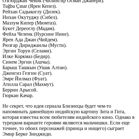
Озгюрджан Чевик (Чилингир Осман Джанери).
Tuğba Çınar (Ярен Кепез).
Рейхан Садыкоглу (Дилек).
Нихан Окутуджу (Сибел).
Мазлум Кипер (Мюмтаз).
Букет Дереоглу (Мадам).
Фейха Челенк (Нурсине Нине).
Ярен Ада Джан (Чийдем).
Рюзгар Дириджанлы (Мусти).
Эргин Торун (Селами).
Илке Коркмаз (Бедир).
Синем Эргин (Ашчы).
Барыш Ташкын (Ушак Алтан).
Дженгиз Гезгин (Суат).
Эмре Йилмаз (Фуат).
Атилла Сарал (Махмут).
Беррин Арысой.
Гюркан Качар.
Не секрет, что идея сериала Близнецы будет чем-то
напоминать давнейшую индийскую картину Зита и Гита,
которая известна всем любителям индийского кино. Однако в
турецком варианте героями являются мальчишки. Если еще
точнее, то обоих персонажей (принца и нищего) сыграет
Эмир Берке Зинджиди.