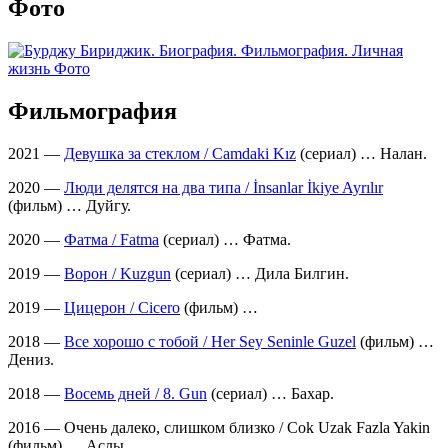
Фото
Фильмография
2021 —
Девушка за стеклом / Camdaki Kız
(сериал) … Налан.
2020 —
Люди делятся на два типа / İnsanlar İkiye Ayrılır
(фильм) … Дуйгу.
2020 —
Фатма / Fatma
(сериал) … Фатма.
2019 —
Ворон / Kuzgun
(сериал) … Дила Билгин.
2019 —
Цицерон / Cicero
(фильм) …
2018 —
Все хорошо с тобой / Her Sey Seninle Guzel
(фильм) …
Дениз.
2018 —
Восемь дней / 8. Gun
(сериал) … Бахар.
2016 — Очень далеко, слишком близко / Cok Uzak Fazla Yakin
(фильм) … Аслы.