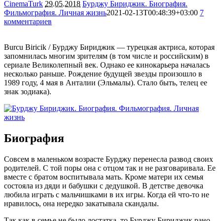
CinemaTurk
29.05.2018
Бурджу Бириджик. Биография.
Фильмография. Личная жизнь
2021-02-13T00:48:39+03:00
7
комментариев
20344
Burcu Biricik / Бурджу Бириджик — турецкая актриса, которая
запомнилась многим зрителям (в том числе и российским) в
сериале Великолепный век. Однако ее кинокарьера началась
несколько раньше. Рождение будущей звезды произошло в
1989 году, 4 мая в Анталии (Эльмалы). Стало быть, телец ее
знак зодиака).
Биография
Совсем в маленьком возрасте Бурджу перенесла развод своих
родителей. С той поры она с отцом так и не разговаривала. Ее
вместе с братом воспитывала мать. Кроме матери их семья
состояла из дяди и бабушки с дедушкой. В детстве девочка
любила играть с мальчишками в их игры. Когда ей что-то не
нравилось, она нередко закатывала скандалы.
Так как в семье не было достатка, то Бурджу Бириджик рано