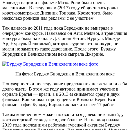
Надежда нации и в фильме Мачо. Роли были очень
маленькими. В следующем (2017) году ей досталась роль в
короткоометражке Дневник Топрака. Кроме того, было
несколько роликов для рекламы с ее участием.
Так длилось до 2011 года пока Береджик не выиграла в
очередном конкурсе. Назывался он Artiz Mektebi, а трансляция
конкурса была на канале Д. Синан Четин, Нургуль Мюжде
Ар, Нургуль Йешильчай, которые судили этот конкурс, не
могли не заметить такое дарование. После этого, Бурджу
Бириджик в Великолепном веке сыграла Джарийе.
На фото: Бурджу Бириджик в Великолепном веке
Популярность и последующие предложения не заставили себя
долго ждать. В этом же году актриса принимает участие в
сериале Братья — враги, а в 2013-м снимается сразу в двух
фильмах: Кошки были пропущены и Комната Веры. Вся
фильмография Бурджу Бириджик насчитывает 17 работ.
Таким количеством может похвастаться далеко не каждый, у
кого актерский стаж даже вдвое больше. На период начала
2019 года последними работами турецкой актрисы Бурджу