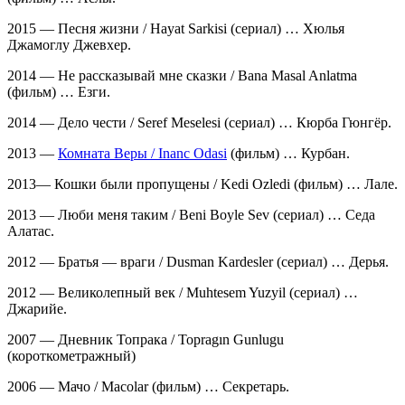
2015 — Песня жизни / Hayat Sarkisi (сериал) … Хюлья
Джамоглу Джевхер.
2014 — Не рассказывай мне сказки / Bana Masal Anlatma
(фильм) … Езги.
2014 — Дело чести / Seref Meselesi (сериал) … Кюрба Гюнгёр.
2013 —
Комната Веры / Inanc Odasi
(фильм) … Курбан.
2013— Кошки были пропущены / Kedi Ozledi (фильм) … Лале.
2013 — Люби меня таким / Beni Boyle Sev (сериал) … Седа
Алатас.
2012 — Братья — враги / Dusman Kardesler (сериал) … Дерья.
2012 — Великолепный век / Muhtesem Yuzyil (сериал) …
Джарийе.
2007 — Дневник Топрака / Topragın Gunlugu
(короткометражный)
2006 — Мачо / Macolar (фильм) … Секретарь.