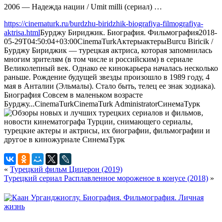
2006 — Надежда нации / Umit milli (сериал) …
https://cinematurk.ru/burdzhu-biridzhik-biografiya-filmografiya-
aktrisa.html
Бурджу Бириджик. Биография. Фильмография
2018-
05-29T04:50:04+03:00
CinemaTurk
Актеры
актеры
Burcu Biricik /
Бурджу Бириджик — турецкая актриса, которая запомнилась
многим зрителям (в том числе и российским) в сериале
Великолепный век. Однако ее кинокарьера началась несколько
раньше. Рождение будущей звезды произошло в 1989 году, 4
мая в Анталии (Эльмалы). Стало быть, телец ее знак зодиака).
Биография Совсем в маленьком возрасте
Бурджу...
CinemaTurk
CinemaTurk
Administrator
СинемаТурк
«
Турецкий фильм Цицерон (2019)
Турецкий сериал Расплавленное мороженое в конусе (2018)
»