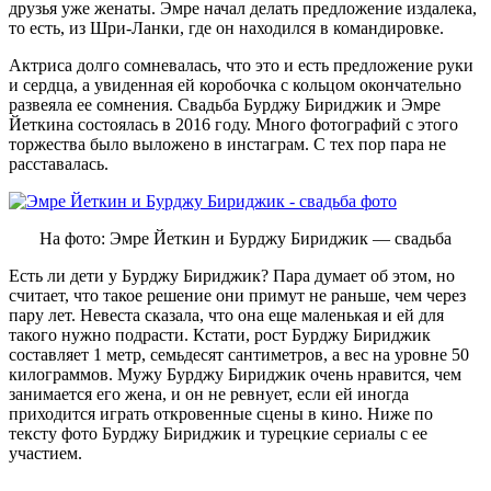
друзья уже женаты. Эмре начал делать предложение издалека,
то есть, из Шри-Ланки, где он находился в командировке.
Актриса долго сомневалась, что это и есть предложение руки
и сердца, а увиденная ей коробочка с кольцом окончательно
развеяла ее сомнения. Свадьба Бурджу Бириджик и Эмре
Йеткина состоялась в 2016 году. Много фотографий с этого
торжества было выложено в инстаграм. С тех пор пара не
расставалась.
На фото: Эмре Йеткин и Бурджу Бириджик — свадьба
Есть ли дети у Бурджу Бириджик? Пара думает об этом, но
считает, что такое решение они примут не раньше, чем через
пару лет. Невеста сказала, что она еще маленькая и ей для
такого нужно подрасти. Кстати, рост Бурджу Бириджик
составляет 1 метр, семьдесят сантиметров, а вес на уровне 50
килограммов. Мужу Бурджу Бириджик очень нравится, чем
занимается его жена, и он не ревнует, если ей иногда
приходится играть откровенные сцены в кино. Ниже по
тексту фото Бурджу Бириджик и турецкие сериалы с ее
участием.