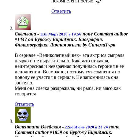
некомпетентностью. 🙂
Ответить
Светлана
-
none
Comment author
11th Март 2020 в 19:56
#1447 on Бурджу Бириджик. Биография.
Фильмография. Личная жизнь by СинемаТурк
В сериале «Великолепный век» эта актриса сыграла
неярко и не выразительно. Какая-то никакая,
неинтересная и невзрачная получилась героиня в ее
исполнении. Возможно, поэтому тут сомнения по
поводу ее участия в сериале. Не запомнилась она
зрителю.
Меня она слегка раздражала, ни рыба, ни мясо,как
говорится
Ответить
Валентина Влейская
-
none
22nd Июнь 2020 в 23:24
Comment author #1859 on Бурджу Бириджик.