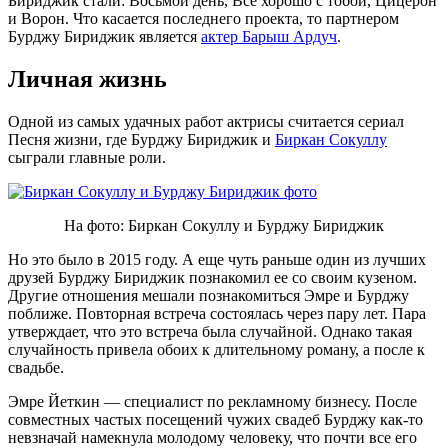
Бириджик стали: Восьмой день, Все хорошо с тобой, Цицерон
и Ворон. Что касается последнего проекта, то партнером
Бурджу Бириджик является
актер Барыш Ардуч
.
Личная жизнь
Одной из самых удачных работ актрисы считается сериал
Песня жизни, где Бурджу Бириджик и
Биркан Сокуллу
сыграли главные роли.
На фото: Биркан Сокуллу и Бурджу Бириджик
Но это было в 2015 году. А еще чуть раньше один из лучших
друзей Бурджу Бириджик познакомил ее со своим кузеном.
Другие отношения мешали познакомиться Эмре и Бурджу
поближе. Повторная встреча состоялась через пару лет. Пара
утверждает, что это встреча была случайной. Однако такая
случайность привела обоих к длительному роману, а после к
свадьбе.
Эмре Йеткин — специалист по рекламному бизнесу. После
совместных частых посещений чужих свадеб Бурджу как-то
невзначай намекнула молодому человеку, что почти все его