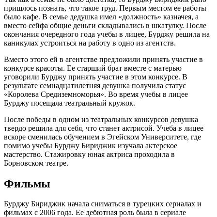
пришлось познать, что такое труд. Первым местом ее работы
было кафе. В семье дедушка имел «должность» казначея, а
вместо сейфа общие деньги складывались в шкатулку. После
окончания очередного года учебы в лицее, Бурджу решила на
каникулах устроиться на работу в одно из агентств.
Вместо этого ей в агентстве предложили принять участие в
конкурсе красоты. Ее старший брат вместе с матерью
уговорили Бурджу принять участие в этом конкурсе. В
результате семнадцатилетняя девушка получила статус
«Королева Средиземноморья». Во время учебы в лицее
Бурджу посещала театральный кружок.
После победы в одном из театральных конкурсов девушка
твердо решила для себя, что станет актрисой. Учеба в лицее
вскоре сменилась обучением в Эгейском Университете, где
помимо учебы Бурджу Бириджик изучала актерское
мастерство. Стажировку юная актриса проходила в
Борновском театре.
Фильмы
Бурджу Бириджик начала сниматься в турецких сериалах и
фильмах с 2006 года. Ее дебютная роль была в сериале