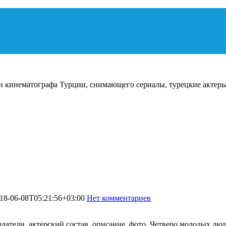
и кинематографа Турции, снимающего сериалы, турецкие актеры
18-06-08T05:21:56+03:00
Нет комментариев
3445
оздатели, актерский состав, описание, фото. Четверо молодых 