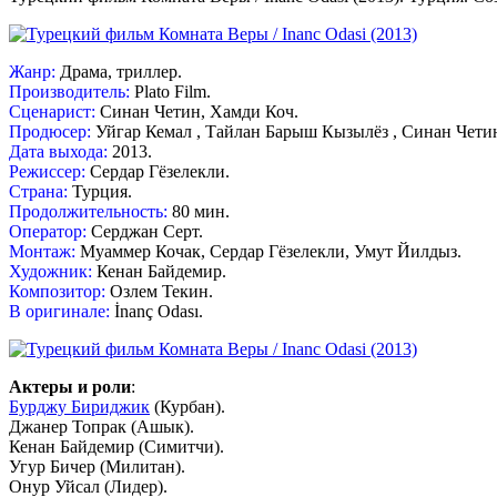
Жанр:
Драма, триллер.
Производитель:
Plato Film.
Сценарист:
Синан Четин, Хамди Коч.
Продюсер:
Уйгар Кемал , Тайлан Барыш Кызылёз , Синан Чети
Дата выхода:
2013.
Режиссер:
Сердар Гёзелекли.
Страна:
Турция.
Продолжительность:
80 мин.
Оператор:
Серджан Серт.
Монтаж:
Муаммер Кочак, Сердар Гёзелекли, Умут Йилдыз.
Художник:
Кенан Байдемир.
Композитор:
Озлем Текин.
В оригинале:
İnanç Odası.
Актеры и роли
:
Бурджу Бириджик
(Курбан).
Джанер Топрак (Ашык).
Кенан Байдемир (Симитчи).
Угур Бичер (Милитан).
Онур Уйсал (Лидер).