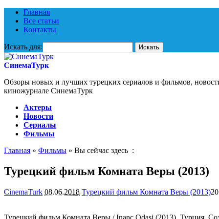
Главная
Все статьи
Контакты
Искать для:
СинемаТурк
Обзоры новых и лучших турецких сериалов и фильмов, новост
киножурнале СинемаТурк
Актеры
Новости
Сериалы
Фильмы
Главная
»
Фильмы
» Вы сейчас здесь :
Турецкий фильм Комната Веры (2013)
CinemaTurk
08.06.2018
Турецкий фильм Комната Веры (2013)
20
Турецкий фильм Комната Веры / Inanc Odasi (2013). Турция. С