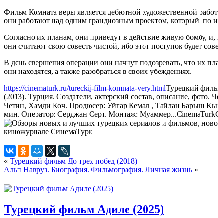
Фильм Комната веры является дебютной художественной работо
они работают над одним грандиозным проектом, который, по и
Согласно их планам, они приведут в действие живую бомбу, и, 
они считают свою совесть чистой, ибо этот поступок будет со
В день свершения операции они начнут подозревать, что их п
они находятся, а также разобраться в своих убеждениях.
https://cinematurk.ru/tureckij-film-komnata-very.html
Турецкий филь
(2013). Турция. Создатели, актерский состав, описание, фото.
Четин, Хамди Коч. Продюсер: Уйгар Кемал , Тайлан Барыш Кызы
мин. Оператор: Серджан Серт. Монтаж: Муаммер...
CinemaTurk
«
Турецкий фильм До трех побед (2018)
Альп Навруз. Биография. Фильмография. Личная жизнь
»
Турецкий фильм Адиле (2025)