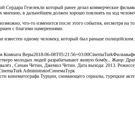
й Сердара Гезелекли который ранее делал коммерческие фильмы
х мнению, в дальнейшем должен хорошо повлиять на ход человеч
возможно, что-то изменится после этого события, несмотря на то
вершен с благими намерениями.
лан известен одному человеку, который был раньше полицейским
м Комната Веры
2018-06-08T05:21:56+03:00
CinemaTurk
Фильмы
ф
 Четверо молодых людей разрабатывают живую бомбу... Жанр: Драм
лёз , Синан Четин, Джемил Четин. Дата выхода: 2013. Режиссер
CinemaTurk
Administrator
СинемаТурк