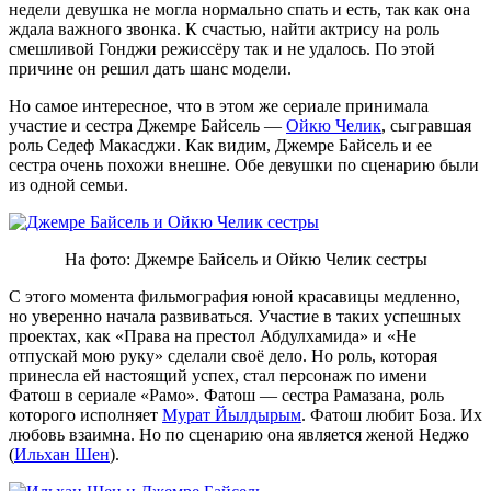
недели девушка не могла нормально спать и есть, так как она
ждала важного звонка. К счастью, найти актрису на роль
смешливой Гонджи режиссёру так и не удалось. По этой
причине он решил дать шанс модели.
Но самое интересное, что в этом же сериале принимала
участие и сестра Джемре Байсель —
Ойкю Челик
, сыгравшая
роль Седеф Макасджи. Как видим, Джемре Байсель и ее
сестра очень похожи внешне. Обе девушки по сценарию были
из одной семьи.
На фото: Джемре Байсель и Ойкю Челик сестры
С этого момента фильмография юной красавицы медленно,
но уверенно начала развиваться. Участие в таких успешных
проектах, как «Права на престол Абдулхамида» и «Не
отпускай мою руку» сделали своё дело. Но роль, которая
принесла ей настоящий успех, стал персонаж по имени
Фатош в сериале «Рамо». Фатош — сестра Рамазана, роль
которого исполняет
Мурат Йылдырым
. Фатош любит Боза. Их
любовь взаимна. Но по сценарию она является женой Неджо
(
Ильхан Шен
).