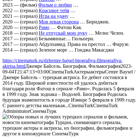
2023 — (фильм)
Фильм о любви
…
2022 — (сериал)
Красивее тебя
…
2021 — (сериал)
Игра на удачу
…
2020 — (сериал)
Моя левая сторона
… Бириджик.
2020 — (сериал)
Рамо
… Фатош Кая.
2018 — (сериал)
Не отпускай мою руку
… Мелис Челен.
2017 — (сериал) Безымянные… Гюльпери.
2017 — (сериал) Абдулхамид. Права на престол … Фирузе.
2014 — (сериал) Зеленое море … Гонджа Макасджи
https://cinematurk.ru/dzhemre-bajsel-biografiya-filmografiya-
aktrisa.html
Джемре Байсель. Биография. Фильмография
2023-
09-04T21:47:13+03:00
CinemaTurk
Актеры
актеры
Cemre Baysel /
Джемре Байсель – турецкая актриса. Ее дебют состоялся в
2014 году. Широкой известности ей удалось добиться
благодаря роли Фатош в сериале «Рамо». Родилась 5 февраля
в 1999 году. Знак зодиака – Водолей. Биография Родилась
будущая знаменитость в городе Измире 5 февраля в 1999 году.
С раннего детства маленькая...
CinemaTurk
CinemaTurk
Administrator
СинемаТурк