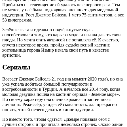
Пробиться на телевидение ей удалось не с первого раза. Тем
не менее, у неё была подходящая внешность для модельной
индустрии. Рост Джемре Байсель 1 метр 75 сантиметров, а вес
53 килограмма.
Зелёные глаза и идеально подчёркнутые скулы
способствовали тому, что карьера модели начала давать свои
плоды. Но мечта стать актрисой не оставляла её. К счастью,
спустя некоторое время, пройдя судьбоносный кастинг,
жительница города Измир начала свой путь в качестве
артистки.
Сериалы
Возраст Джемре Байсель 21 год (на момент 2020 года), но она
уже успела добиться большой популярности и
востребованности в Турции. А началось всё 2014 году, когда
молодая девушка пошла на кастинг сериала «Зелёное море».
По своему характеру она очень скромная и застенчивая
личность. Режиссёр, увидев её скованность, дал прекрасно
понять, что ей нечего делать в киноиндустрии.
Но вместо того, чтобы сдаться, Джемре показала себя с
лучшей стороны и прочитала несколько строчек. Около одной