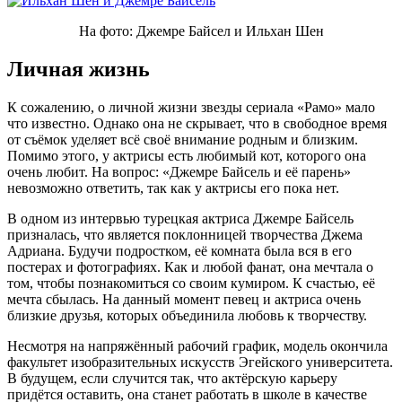
На фото: Джемре Байсел и Ильхан Шен
Личная жизнь
К сожалению, о личной жизни звезды сериала «Рамо» мало
что известно. Однако она не скрывает, что в свободное время
от съёмок уделяет всё своё внимание родным и близким.
Помимо этого, у актрисы есть любимый кот, которого она
очень любит. На вопрос: «Джемре Байсель и её парень»
невозможно ответить, так как у актрисы его пока нет.
В одном из интервью турецкая актриса Джемре Байсель
призналась, что является поклонницей творчества Джема
Адриана. Будучи подростком, её комната была вся в его
постерах и фотографиях. Как и любой фанат, она мечтала о
том, чтобы познакомиться со своим кумиром. К счастью, её
мечта сбылась. На данный момент певец и актриса очень
близкие друзья, которых объединила любовь к творчеству.
Несмотря на напряжённый рабочий график, модель окончила
факультет изобразительных искусств Эгейского университета.
В будущем, если случится так, что актёрскую карьеру
придётся оставить, она станет работать в школе в качестве