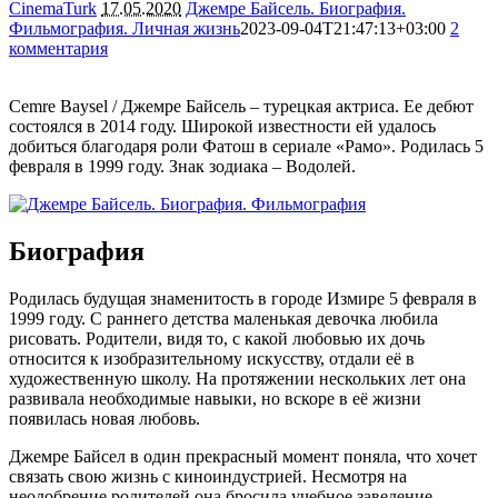
CinemaTurk
17.05.2020
Джемре Байсель. Биография.
Фильмография. Личная жизнь
2023-09-04T21:47:13+03:00
2
комментария
27013
Cemre Baysel / Джемре Байсель – турецкая актриса. Ее дебют
состоялся в 2014 году. Широкой известности ей удалось
добиться благодаря роли Фатош в сериале «Рамо». Родилась 5
февраля в 1999 году. Знак зодиака – Водолей.
Биография
Родилась будущая знаменитость в городе Измире 5 февраля в
1999 году. С раннего детства маленькая девочка любила
рисовать. Родители, видя то, с какой любовью их дочь
относится к изобразительному искусству, отдали её в
художественную школу. На протяжении нескольких лет она
развивала необходимые навыки, но вскоре в её жизни
появилась новая любовь.
Джемре Байсел в один прекрасный момент поняла, что хочет
связать свою жизнь с киноиндустрией. Несмотря на
неодобрение родителей она бросила учебное заведение.