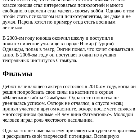
классе юноша стал интересоваться психологией и много
свободного времени стал уделять своему хобби. Однако о том,
чтобы стать психологом или психотерапевтом, он даже и не
думал. Парень хотел по примеру отца стать военным
летчиком.
В 2003-ем году юноша окончил школу и поступил в
политехническое училище в городе Измир (Турция).
Однажды, попав в театр, Энгин понял, что хочет сниматься в
кино. В 2006-ом году он поступает в один из лучших
театральных институтов Стамбула.
Фильмы
Дебют начинающего актера состоялся в 2010-ом году, когда он
решил попробовать свои силы на кастинге в сериал
«Маленькие тайны Стамбула». Однако эта попытка не
увенчалась успехом. Озтюрк не отчаялся, а спустя месяц
принял участие в другом кастинге, вскоре после чего снялся в
многосерийном фильме «В чем вина Фатмагюль?». Молодой
человек играл роль жестокого насильника.
Однако это не помешало ему приглянуться турецким зрителям
и раскрывать свой творческий потенциал. Всемирную