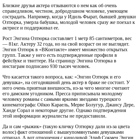
Близкие друзья актера отзываются о нем как об очень
справедливом, честном, добродушном человеке, умеющем
сострадать. Например, когда у Идиль Фырат, бывшей девушки
Озтюрка, умерла бабушка, молодой человек сразу же поехал к
актрисе и поддерживал ее.
Рост Энгина Озтюрка составляет 1 метр 85 сантиметров, вес
— 81кг. Актеру 32 года, но на свой возраст он не выглядит.
Энгин Озтюрк в «ВКонтакте» имеет множество открытых
групп. Также у него есть подтвержденные профили в
фейсбуке и твиттере. На страницу Энгина Озтюрка в
инстаграм подписано 930 тысяч человек.
Что касается такого вопроса, как: «Энгин Озтюрк и его
девушка», на сегодняшний день актер в браке не состоит. У
него очень приятная внешность, из-за чего многие считают
его дамским угодником. Пресса приписывала молодому
человеку романы с самыми яркими звездами турецкого
кинематографа: Ойкю Караель, Мерве Болугур, Джансу Дере,
Ханде Сорал и некоторые другие. Однако подтверждения
этой информации журналисты не предоставили.
Да и сам «рыжик» (такую кличку Озтюрку дали из-за цвета
волос) факт отношений с вышеупомянутыми девушками
отрицал. А вот отношения с кинодивой Элиф Сокмен Энгин