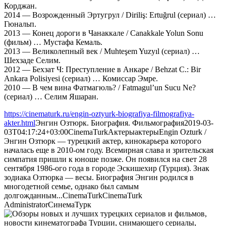
Корджан.
2014 — Возрожденный Эртугрул / Diriliş: Ertuğrul (сериал) …
Гюнальп.
2013 — Конец дороги в Чанаккале / Canakkale Yolun Sonu
(фильм) … Мустафа Кемаль.
2013 — Великолепный век / Muhteşem Yuzyıl (сериал) …
Шехзаде Селим.
2012 — Бехзат Ч: Преступление в Анкаре / Behzat C.: Bir
Ankara Polisiyesi (сериал) … Комиссар Эмре.
2010 — В чем вина Фатмагюль? / Fatmagul’un Sucu Ne?
(сериал) … Селим Яшаран.
https://cinematurk.ru/engin-oztyurk-biografiya-filmografiya-
akter.html
Энгин Озтюрк. Биография. Фильмография
2019-03-
03T04:17:24+03:00
CinemaTurk
Актеры
актеры
Engin Ozturk /
Энгин Озтюрк — турецкий актер, кинокарьера которого
началась еще в 2010-ом году. Всемирная слава и зрительская
симпатия пришли к юноше позже. Он появился на свет 28
сентября 1986-ого года в городе Эскишехир (Турция). Знак
зодиака Озтюрка — весы. Биография Энгин родился в
многодетной семье, однако был самым
долгожданным...
CinemaTurk
CinemaTurk
Administrator
СинемаТурк