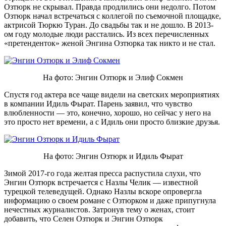
Озтюрк не скрывал. Правда продлились они недолго. Потом
Озтюрк начал встречаться с коллегой по съемочной площадке,
актрисой Тюркю Туран. До свадьбы так и не дошло. В 2013-
ом году молодые люди расстались. Из всех перечисленных
«претенденток» женой Энгина Озтюрка так никто и не стал.
На фото: Энгин Озтюрк и Элиф Сокмен
Спустя год актера все чаще видели на светских мероприятиях
в компании Идиль Фырат. Парень заявил, что чувство
влюбленности — это, конечно, хорошо, но сейчас у него на
это просто нет времени, а с Идиль они просто близкие друзья.
На фото: Энгин Озтюрк и Идиль Фырат
Зимой 2017-го года желтая пресса распустила слухи, что
Энгин Озтюрк встречается с Назлы Челик — известной
турецкой телеведущей. Однако Назлы вскоре опровергла
информацию о своем романе с Озтюрком и даже припугнула
нечестных журналистов. Затронув тему о женах, стоит
добавить, что Селен Озтюрк и Энгин Озтюрк