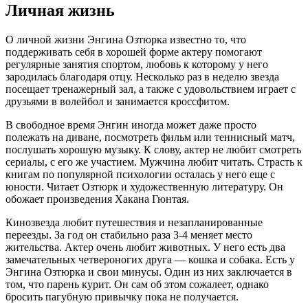
Личная жизнь
О личной жизни Энгина Озтюрка известно то, что
поддерживать себя в хорошей форме актеру помогают
регулярные занятия спортом, любовь к которому у него
зародилась благодаря отцу. Несколько раз в неделю звезда
посещает тренажерный зал, а также с удовольствием играет с
друзьями в волейбол и занимается кроссфитом.
В свободное время Энгин иногда может даже просто
полежать на диване, посмотреть фильм или теннисный матч,
послушать хорошую музыку. К слову, актер не любит смотреть
сериалы, с его же участием. Мужчина любит читать. Страсть к
книгам по популярной психологии осталась у него еще с
юности. Читает Озтюрк и художественную литературу. Он
обожает произведения Хакана Гюнтая.
Кинозвезда любит путешествия и незапланированные
переезды. За год он стабильно раза 3-4 меняет место
жительства. Актер очень любит животных. У него есть два
замечательных четвероногих друга — кошка и собака. Есть у
Энгина Озтюрка и свои минусы. Один из них заключается в
том, что парень курит. Он сам об этом сожалеет, однако
бросить пагубную привычку пока не получается.