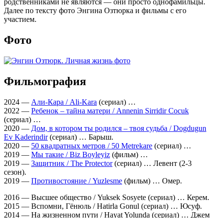
родственниками не являются — они просто однофамильцы.
Далее по тексту фото Энгина Озтюрка и фильмы с его
участием.
Фото
Фильмография
2024 —
Али-Кара / Ali-Kara
(сериал) …
2022 —
Ребенок – тайна матери / Annenin Sirridir Cocuk
(сериал) …
2020 —
Дом, в котором ты родился – твоя судьба / Dogdugun
Ev Kaderindir
(сериал) … Барыш.
2020 —
50 квадратных метров / 50 Metrekare
(сериал) …
2019 —
Мы такие / Biz Boyleyiz
(фильм) …
2019 —
Защитник / The Protector
(сериал) … Левент (2-3
сезон).
2019 —
Противостояние / Yuzlesme
(фильм) … Омер.
2016 — Высшее общество / Yuksek Sosyete (сериал) … Керем.
2015 — Вспомни, Гёнюль / Hatirla Gonul (сериал) … Юсуф.
2014 — На жизненном пути / Hayat Yolunda (сериал) … Джем