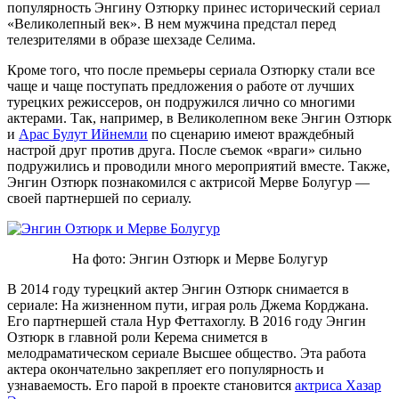
популярность Энгину Озтюрку принес исторический сериал
«Великолепный век». В нем мужчина предстал перед
телезрителями в образе шехзаде Селима.
Кроме того, что после премьеры сериала Озтюрку стали все
чаще и чаще поступать предложения о работе от лучших
турецких режиссеров, он подружился лично со многими
актерами. Так, например, в Великолепном веке Энгин Озтюрк
и
Арас Булут Ийнемли
по сценарию имеют враждебный
настрой друг против друга. После съемок «враги» сильно
подружились и проводили много мероприятий вместе. Также,
Энгин Озтюрк познакомился с актрисой Мерве Болугур —
своей партнершей по сериалу.
На фото: Энгин Озтюрк и Мерве Болугур
В 2014 году турецкий актер Энгин Озтюрк снимается в
сериале: На жизненном пути, играя роль Джема Корджана.
Его партнершей стала Нур Феттахоглу. В 2016 году Энгин
Озтюрк в главной роли Керема снимется в
мелодраматическом сериале Высшее общество. Эта работа
актера окончательно закрепляет его популярность и
узнаваемость. Его парой в проекте становится
актриса Хазар