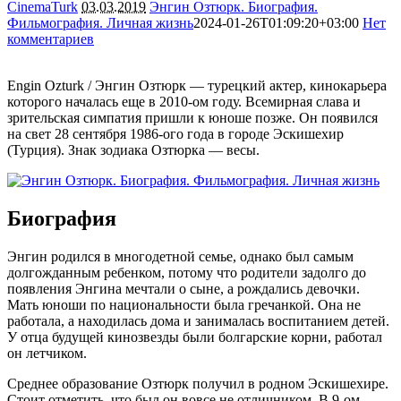
CinemaTurk
03.03.2019
Энгин Озтюрк. Биография.
Фильмография. Личная жизнь
2024-01-26T01:09:20+03:00
Нет
комментариев
14326
Engin Ozturk / Энгин Озтюрк — турецкий актер, кинокарьера
которого началась еще в 2010-ом году. Всемирная слава и
зрительская симпатия пришли к юноше позже. Он появился
на свет 28 сентября 1986-ого года в городе Эскишехир
(Турция). Знак зодиака Озтюрка — весы.
Биография
Энгин родился в многодетной семье, однако был самым
долгожданным ребенком, потому что родители задолго до
появления Энгина мечтали о сыне, а рождались девочки.
Мать юноши по национальности была гречанкой. Она не
работала, а находилась дома и занималась воспитанием детей.
У отца будущей кинозвезды были болгарские корни, работал
он летчиком.
Среднее образование Озтюрк получил в родном Эскишехире.
Стоит отметить, что был он вовсе не отличником. В 9-ом