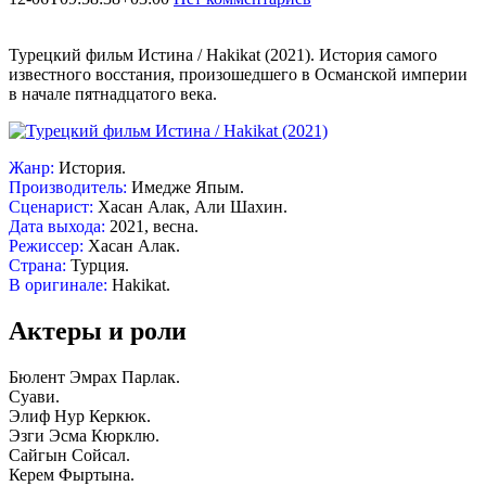
Турецкий фильм Истина / Hakikat (2021). История самого
известного восстания, произошедшего в Османской империи
в начале пятнадцатого века.
Жанр:
История.
Производитель:
Имедже Япым.
Сценарист:
Хасан Алак, Али Шахин.
Дата выхода:
2021, весна.
Режиссер:
Хасан Алак.
Страна:
Турция.
В оригинале:
Hakikat.
Актеры и роли
Бюлент Эмрах Парлак.
Суави.
Элиф Нур Керкюк.
Эзги Эсма Кюрклю.
Сайгын Сойсал.
Керем Фыртына.