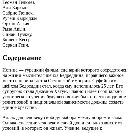
Теоман Гельмез.
Али Баркын.
Сабрие Гюнюч.
Ругеш Кырыджы.
Орхан Алкая.
Рыза Акын.
Синан Тузджу.
Бюлент Кесер.
Серкан Генч.
Содержание
Истина — турецкий фильм, сценарий которого сосредоточен
на жизни мыслителя шейха Бедреддина, игравшего важное
место в период застоя Османской империи. Суфийским
шейхом Бедреддин стал, когда ему исполнилось 25 лет. Его
супругою стала Джазиба Хатун. Главной идеей социально-
утопического учения будущего вождя было то, что люди вне
религиозной и национальной зависимости должны создать
единое братство.
Аллах дал человеку свободу выбора между добром и злом.
Однако спасение человеком своей души сильно зависит от
условий, в которых он живет. Учение, ведущее к