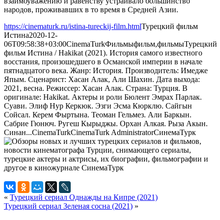
взаимоуважению и равенству устраивало большинство
народов, проживавших в то время в Средней Азии.
https://cinematurk.ru/istina-tureckij-film.html
Турецкий фильм
Истина
2020-12-
06T09:58:38+03:00
CinemaTurk
Фильмы
фильм,фильмы
Турецкий
фильм Истина / Hakikat (2021). История самого известного
восстания, произошедшего в Османской империи в начале
пятнадцатого века. Жанр: История. Производитель: Имедже
Япым. Сценарист: Хасан Алак, Али Шахин. Дата выхода:
2021, весна. Режиссер: Хасан Алак. Страна: Турция. В
оригинале: Hakikat. Актеры и роли Бюлент Эмрах Парлак.
Суави. Элиф Нур Керкюк. Эзги Эсма Кюрклю. Сайгын
Сойсал. Керем Фыртына. Теоман Гельмез. Али Баркын.
Сабрие Гюнюч. Ругеш Кырыджы. Орхан Алкая. Рыза Акын.
Синан...
CinemaTurk
CinemaTurk
Administrator
СинемаТурк
«
Турецкий сериал Однажды на Кипре (2021)
Турецкий сериал Зеленая сосна (2021)
»