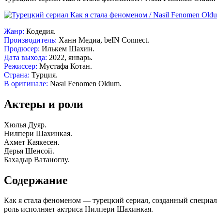
Жанр:
Кодедия.
Производитель:
Ханн Медиа, beIN Connect.
Продюсер:
Илькем Шахин.
Дата выхода:
2022, январь.
Режиссер:
Мустафа Котан.
Страна:
Турция.
В оригинале:
Nasıl Fenomen Oldum.
Актеры и роли
Хюлья Дуяр.
Нилпери Шахинкая.
Ахмет Каякесен.
Дерья Шенсой.
Бахадыр Ватаноглу.
Содержание
Как я стала феноменом — турецкий сериал, созданный специал
роль исполняет актриса Нилпери Шахинкая.