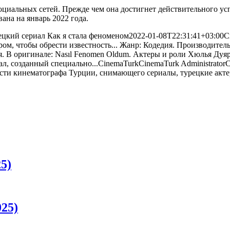
 социальных сетей. Прежде чем она достигнет действительного ус
на на январь 2022 года.
ецкий сериал Как я стала феноменом
2022-01-08T22:31:41+03:00
C
ером, чтобы обрести известность... Жанр: Кодедия. Производите
ция. В оригинале: Nasıl Fenomen Oldum. Актеры и роли Хюлья Ду
ал, созданный специально...
CinemaTurk
CinemaTurk
Administrator
С
5)
25)