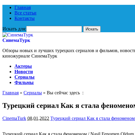
Главная
Все статьи
Контакты
Искать для:
СинемаТурк
Обзоры новых и лучших турецких сериалов и фильмов, новост
киножурнале СинемаТурк
Актеры
Новости
Сериалы
Фильмы
Главная
»
Сериалы
» Вы сейчас здесь :
Турецкий сериал Как я стала феноменом
CinemaTurk
08.01.2022
Турецкий сериал Как я стала феноменом
Турецкий сериал Как я стала феноменом / Nasil Fenomen Oldum