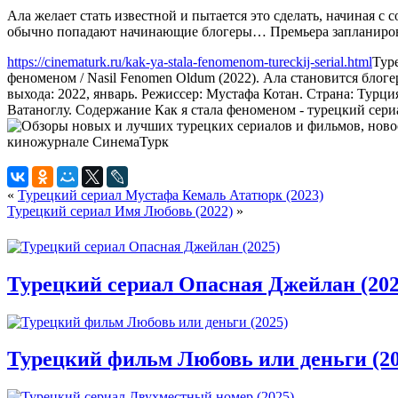
Ала желает стать известной и пытается это сделать, начиная с
обычно попадают начинающие блогеры… Премьера запланирова
https://cinematurk.ru/kak-ya-stala-fenomenom-tureckij-serial.html
Тур
феноменом / Nasil Fenomen Oldum (2022). Ала становится блог
выхода: 2022, январь. Режиссер: Мустафа Котан. Страна: Тур
Ватаноглу. Содержание Как я стала феноменом - турецкий сери
«
Турецкий сериал Мустафа Кемаль Ататюрк (2023)
Турецкий сериал Имя Любовь (2022)
»
Турецкий сериал Опасная Джейлан (202
Турецкий фильм Любовь или деньги (20