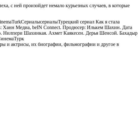
пеха, с ней произойдет немало курьезных случаев, в которые
inemaTurk
Сериалы
сериалы
Турецкий сериал Как я стала
ль: Ханн Медиа, beIN Connect. Продюсер: Илькем Шахин. Дата
яр. Нилпери Шахинкая. Ахмет Каякесен. Дерья Шенсой. Бахадыр
инемаТурк