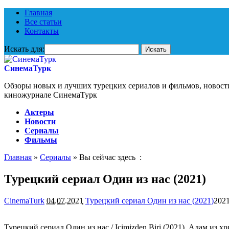
Главная
Все статьи
Контакты
Искать для:
СинемаТурк
Обзоры новых и лучших турецких сериалов и фильмов, новост
киножурнале СинемаТурк
Актеры
Новости
Сериалы
Фильмы
Главная
»
Сериалы
» Вы сейчас здесь :
Турецкий сериал Один из нас (2021)
CinemaTurk
04.07.2021
Турецкий сериал Один из нас (2021)
2021
Турецкий сериал Один из нас / Icimizden Biri (2021). Адам из