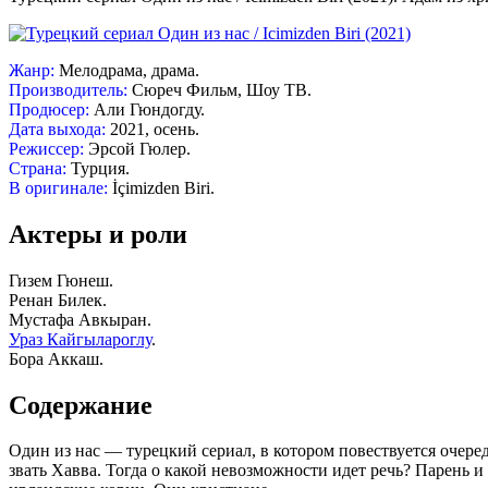
Жанр:
Мелодрама, драма.
Производитель:
Сюреч Фильм, Шоу ТВ.
Продюсер:
Али Гюндогду.
Дата выхода:
2021, осень.
Режиссер:
Эрсой Гюлер.
Страна:
Турция.
В оригинале:
İçimizden Biri.
Актеры и роли
Гизем Гюнеш.
Ренан Билек.
Мустафа Авкыран.
Ураз Кайгылароглу
.
Бора Аккаш.
Содержание
Один из нас — турецкий сериал, в котором повествуется очере
звать Хавва. Тогда о какой невозможности идет речь? Парень