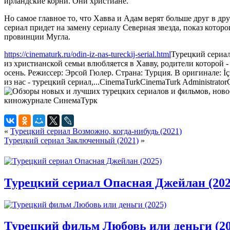
ирландские корни. Они христиане.
Но самое главное то, что Хавва и Адам верят больше друг в др
сериал придет на замену сериалу Северная звезда, показ кото
провинции Мугла.
https://cinematurk.ru/odin-iz-nas-tureckij-serial.html
Турецкий сериал
из христианской семьи влюбляется в Хавву, родители которой 
осень. Режиссер: Эрсой Гюлер. Страна: Турция. В оригинале: 
из нас - турецкий сериал,...
CinemaTurk
CinemaTurk
Administrator
«
Турецкий сериал Возможно, когда-нибудь (2021)
Турецкий сериал Заключенный (2021)
»
Турецкий сериал Опасная Джейлан (202
Турецкий фильм Любовь или деньги (20