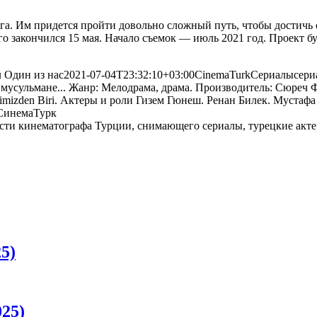
уга. Им придется пройти довольно сложный путь, чтобы достичь 
рого закончился 15 мая. Начало съемок — июль 2021 год. Проект
 Один из нас
2021-07-04T23:32:10+03:00
CinemaTurk
Сериалы
сери
- мусульмане... Жанр: Мелодрама, драма. Производитель: Сюреч
İçimizden Biri. Актеры и роли Гизем Гюнеш. Ренан Билек. Муст
СинемаТурк
5)
25)