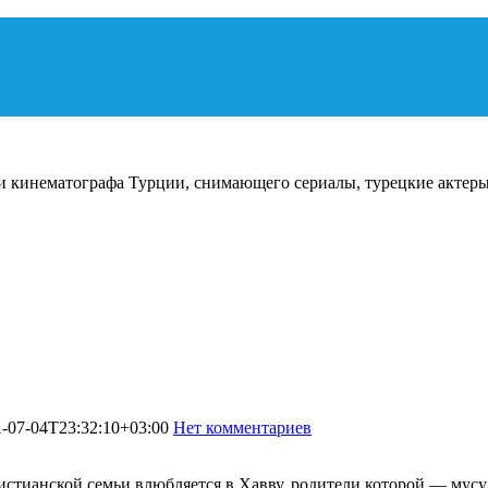
и кинематографа Турции, снимающего сериалы, турецкие актеры
-07-04T23:32:10+03:00
Нет комментариев
1278
 христианской семьи влюбляется в Хавву, родители которой — му