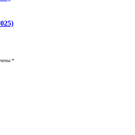
025)
ечены
*