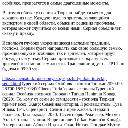
особняке, превратятся в самые драгоценные моменты.
В этом особняке у госпожи Тюркан найдется место для
каждого из нас. Каждую неделю зритель, являющийся
экспертом в своей области, объяснит решения проблемы,
которая может случиться со всеми нами. Сериал объединяет
сказку и правду.
Используя глубоко укоренившееся наследие традиций,
госпожа Тюркан будет направлять как свою большую семью,
проживающую в особняке, так и зрителей, которые будут
обсуждать эту тему. Сериал приглашает к экрану всех
зрителей от семи до семидесяти. Трансляции идут на ТРТ1 по
будням в 09:30 утра.
https://cinematurk.ru/osobnyak-gospozhi-tyurkan-tureckij-
serial.html
Турецкий сериал Особняк госпожи Тюркан
2020-09-
26T00:18:57+03:00
CinemaTurk
Сериалы
сериалы
Турецкий
сериал Особняк госпожи Тюркан / Turkan Hanim in Konagi
(2020). Те, кому от семи до семидесяти - госпожа Тюркан
примет всех! Жанр: Семейная история. Производитель: Тува
Япым, ТРТ. Сценарист: Селин Пирае Хасбал, Неджип
Гюлечер. Дата выхода: 2020, 14 сентября. Режиссер: Мехмет
Атан. Страна: Турция. В оригинале: Türkan Hanım'ın Konağı.
Актеры и роли Айшен Инджи. Окан Йигит. Гюндже Мутлу.