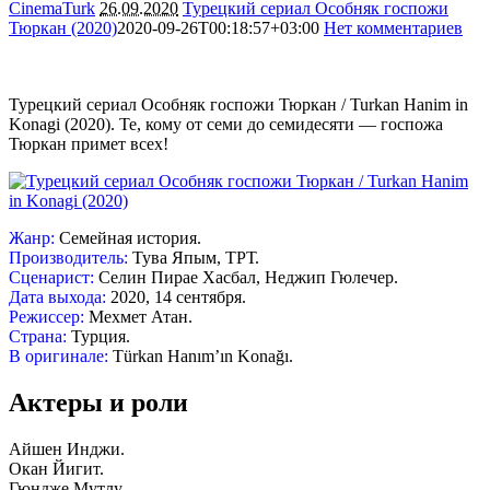
CinemaTurk
26.09.2020
Турецкий сериал Особняк госпожи
Тюркан (2020)
2020-09-26T00:18:57+03:00
Нет комментариев
3700
Турецкий сериал Особняк госпожи Тюркан / Turkan Hanim in
Konagi (2020). Те, кому от семи до семидесяти — госпожа
Тюркан примет всех!
Жанр:
Семейная история.
Производитель:
Тува Япым, ТРТ.
Сценарист:
Селин Пирае Хасбал, Неджип Гюлечер.
Дата выхода:
2020, 14 сентября.
Режиссер:
Мехмет Атан.
Страна:
Турция.
В оригинале:
Türkan Hanım’ın Konağı.
Актеры и роли
Айшен Инджи.
Окан Йигит.
Гюндже Мутлу.