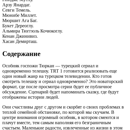
Арзу Янардаг.
Севги Темель.
Мюнибе Миллет.
Мюршит Ага Баг.
Букет Дереоглу.
Альмира Тюггюль Кочюкоглу.
Кенан Джинивиз.
Хасан Демирташ.
Содержание
Особняк госпожи Тюркан — турецкий сериал и
одновременно телешоу. TRT 1 готовится реализовать еще
один новый жанр на турецком телевидении. Кто готов
смотреть телешоу и сериал одновременно? Это новаторский
формат, где после просмотра серии будет ее публичное
обсуждение. Сценарий будет напоминать сказку, где будут
отображены истории людей.
Они счастливы друг с другом и скорбят о своих проблемах в
теплой семейной обстановке, по которой мы скучаем. В
центре внимания огромный особняк, в котором смеются и
плачут вместе, тем самым наполняя его безграничным
счастьем. Маленькие радости, извлеченные из жизни в этом