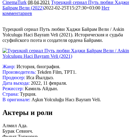
CinemaTurk
08.04.2021
Турецкий сериал Путь любви Хаджи
Байрам Вели (2022)
2022-02-25T15:27:30+03:00
Нет
комментариев
2113
Турецкий сериал Путь любви Хаджи Байрам Вели / Askin
Yolculugu Haci Bayram Veli (2021). Историческия и судьба
ссуфийского поэта и создателя ордена Байрами.
Жанр:
История, биография.
Производитель:
Tekden Film, ТРТ1.
Продюсер:
Иса Йылдыз.
Дата выхода:
2022, 11 февраля.
Режиссер:
Камиль Айдын.
Страна:
Турция.
В оригинале:
Aşkın Yolculuğu Hacı Bayram Veli.
Актеры и роли
Алмил Ада.
Бурак Севинч.
Фырат Топкорур.