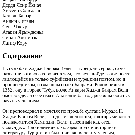
Дерди Ясир Йенал.
Хюсейн Сойсалан.
Кемаль Башар.
Айдын Сигалы.
Сена Чакыр.
Атакан Ярымдюнья.
Синан Албайрак.
Латиф Кору.
Содержание
Путь любви Хаджи Байрам Вели — турецкий сериал, само
название которого говорит о том, что речь пойдет о личности,
являющейся не только суфийским и турецким поэтом, но и
проповедником, создавшим орден Байрами. Родившийся в
1352 году в городе Чубук возле Анкары Хаджи Байрам Вели
быстро сделал себе имя в Анатолии благодаря своим богатым
научным знаниям.
Он проповедовал в мечетях по просьбе султана Мурада II.
Хаджи Байрам Вели, — одна из личностей, с которыми хотел
познакомиться Хамиддин Вели, известный как отец
Сомунджу. В дополнение к вкладам поэта в историю и
литературу Турции, он был признан великим ученым,