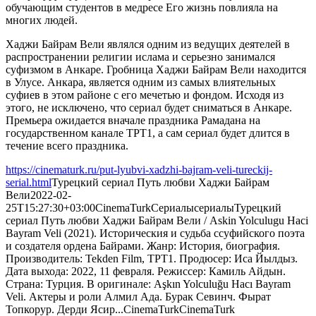
обучающим студентов в медресе Его жизнь повлияла на
многих людей.
Хаджи Байрам Вели являлся одним из ведущих деятелей в
распространении религии ислама и серьезно занимался
суфизмом в Анкаре. Гробница Хаджи Байрам Вели находится
в Улусе. Анкара, является одним из самых влиятельных
суфиев в этом районе с его мечетью и фондом. Исходя из
этого, не исключено, что сериал будет сниматься в Анкаре.
Премьера ожидается вначале праздника Рамадана на
государственном канале ТРТ1, а сам сериал будет длится в
течение всего праздника.
https://cinematurk.ru/put-lyubvi-xadzhi-bajram-veli-tureckij-
serial.html
Турецкий сериал Путь любви Хаджи Байрам
Вели
2022-02-
25T15:27:30+03:00
CinemaTurk
Сериалы
сериалы
Турецкий
сериал Путь любви Хаджи Байрам Вели / Askin Yolculugu Haci
Bayram Veli (2021). Историческия и судьба ссуфийского поэта
и создателя ордена Байрами. Жанр: История, биография.
Производитель: Tekden Film, ТРТ1. Продюсер: Иса Йылдыз.
Дата выхода: 2022, 11 февраля. Режиссер: Камиль Айдын.
Страна: Турция. В оригинале: Aşkın Yolculuğu Hacı Bayram
Veli. Актеры и роли Алмил Ада. Бурак Севинч. Фырат
Топкорур. Дерди Ясир...
CinemaTurk
CinemaTurk