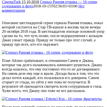
CinemaTurk
15.10.2018
Сериал Ранняя пташка — 16 серия,
содержание и фото
2018-10-15T02:56:03+03:00
Нет
комментариев
5748
Описание шестнадцатой серии сериала Ранняя пташка, показ
которой состоится на Стар ТВ-канале в восемь часов вечера
20 октября 2018 года. В шестнадцатом эпизоде основной упор
сделан на то, что чуть позже, после недоразумения с кольцом
Джан узнает правду. Правду не только про этот случай, а
правду про всех, кто его окружает.
План Айлин срабатывает, и отношения Санем и Джана,
которые так долго налаживались начинают рушиться. Джану
всегда казалось, что ему постоянно что-то не договаривают.
На самом деле ему еще и врали. Досада была в том, что это
делал почти каждый, кто пользовался его доверием. Санем
сгорает от стыда, но уйти у нее пока не получается. В
результате ей приходится смотреть всем сотрудникам в глаза.
Хуже всего, что Джану она тоже не все рассказала.
После всех историй, которые он узнал чуть ли не в одночасье,