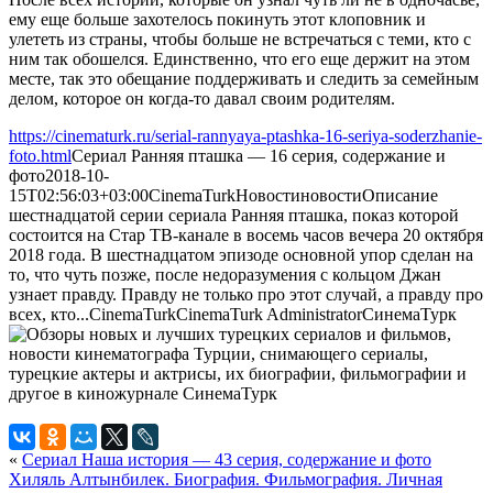
ему еще больше захотелось покинуть этот клоповник и
улететь из страны, чтобы больше не встречаться с теми, кто с
ним так обошелся. Единственно, что его еще держит на этом
месте, так это обещание поддерживать и следить за семейным
делом, которое он когда-то давал своим родителям.
https://cinematurk.ru/serial-rannyaya-ptashka-16-seriya-soderzhanie-
foto.html
Сериал Ранняя пташка — 16 серия, содержание и
фото
2018-10-
15T02:56:03+03:00
CinemaTurk
Новости
новости
Описание
шестнадцатой серии сериала Ранняя пташка, показ которой
состоится на Стар ТВ-канале в восемь часов вечера 20 октября
2018 года. В шестнадцатом эпизоде основной упор сделан на
то, что чуть позже, после недоразумения с кольцом Джан
узнает правду. Правду не только про этот случай, а правду про
всех, кто...
CinemaTurk
CinemaTurk
Administrator
СинемаТурк
«
Сериал Наша история — 43 серия, содержание и фото
Хиляль Алтынбилек. Биография. Фильмография. Личная