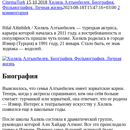
CinemaTurk
15.10.2018
Хиляль Алтынбилек. Биография.
Фильмография. Личная жизнь
2023-08-18T15:47:16+03:00
2
комментария
21232
Hilal Altinbilek / Хиляль Алтынбилек — турецкая актриса,
карьера которой началась в 2011 году, а востребованность и
популярность пришли чуть позже. Хиляль родилась в городе
Измир (Турция) в 1991 году, 21 января. Стало быть, ее знак
зодиака — водолей.
Биография
Выяснилось, что семья Алтынбилек имеет хорватские корни.
Теперь, когда у актрисы спрашивают, кем она себя больше
считает: турчанкой или хорваткой, она отвечает, что ее родина
— Измир. Интерес к театральному искусству у Хиляль
появился еще в школьные годы.
После школы Халяль состояла в драматической группе,
руководил которой Али Хайдар Алчинг. Все это происходило
прямо в Измире. Именно здесь будущей актрисой были