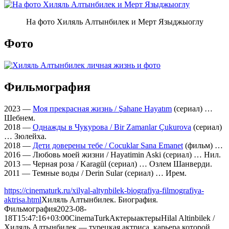
На фото Хиляль Алтынбилек и Мерт Языджыоглу
Фото
Фильмография
2023 —
Моя прекрасная жизнь / Şahane Hayatım
(сериал) …
Шебнем.
2018 —
Однажды в Чукурова / Bir Zamanlar Çukurova
(сериал)
… Зюлейха.
2018 —
Дети доверены тебе / Cocuklar Sana Emanet
(фильм) …
2016 — Любовь моей жизни / Hayatimin Aski (сериал) … Нил.
2013 — Черная роза / Karagül (сериал) … Озлем Шанверди.
2011 — Темные воды / Derin Sular (сериал) … Ирем.
https://cinematurk.ru/xilyal-altynbilek-biografiya-filmografiya-
aktrisa.html
Хиляль Алтынбилек. Биография.
Фильмография
2023-08-
18T15:47:16+03:00
CinemaTurk
Актеры
актеры
Hilal Altinbilek /
Хиляль Алтынбилек — турецкая актриса, карьера которой