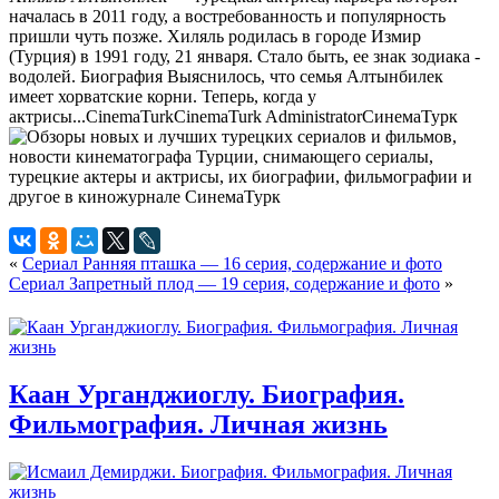
началась в 2011 году, а востребованность и популярность
пришли чуть позже. Хиляль родилась в городе Измир
(Турция) в 1991 году, 21 января. Стало быть, ее знак зодиака -
водолей. Биография Выяснилось, что семья Алтынбилек
имеет хорватские корни. Теперь, когда у
актрисы...
CinemaTurk
CinemaTurk
Administrator
СинемаТурк
«
Сериал Ранняя пташка — 16 серия, содержание и фото
Сериал Запретный плод — 19 серия, содержание и фото
»
Каан Урганджиоглу. Биография.
Фильмография. Личная жизнь