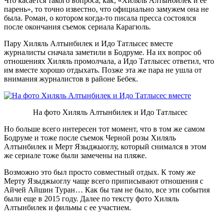
Что касается такого вопроса, как; «Хиляль Алтынбилек и ее
парень», то точно известно, что официально замужем она не
была. Роман, о котором когда-то писала пресса состоялся
после окончания съемок сериала Карагюль.
Пару Хиляль Алтынбилек и Идо Татлысес вместе
журналисты сначала заметили в Бодруме. На их вопрос об
отношениях Хиляль промолчала, а Идо Татлысес ответил, что
им вместе хорошо отдыхать. Позже эта же пара не ушла от
внимания журналистов в районе Бебек.
На фото Хиляль Алтынбилек и Идо Татлысес
Но больше всего интересен тот момент, что в том же самом
Бодруме и тоже после съемок Черной розы Хиляль
Алтынбилек и Мерт Языджыоглу, который снимался в этом
же сериале тоже были замечены на пляже.
Возможно это был просто совместный отдых. К тому же
Мерту Языджыоглу чаще всего приписывают отношения с
Айчей Айшин Туран… Как бы там не было, все эти события
были еще в 2015 году. Далее по тексту фото Хиляль
Алтынбилек и фильмы с ее участием.