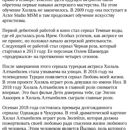
обретены первые навыки актерского мастерства. На этом
обучение Хиляль не закончилось. В 2009 году она поступает в
Actor Studio MSM и там продолжает обучение искусству
артистизма.
Первой дебютной работой в кино стал сериал Темные воды,
где ей досталась роль Ирем. Особых успехов, как актрисе он
не принес, но положил начало актерской деятельности.
Следующей ее работой стал сериал Черная роза, который
стартовал в 2013 году. Ее персонаж Озлем Шанверди
«продержался» на протяжении четырех сезонов.
После завершения этого сериала турецкая актриса Хилаль
Алтынбилек стала узнаваема на улицах. В 2016 году на
телевидении Турции появляется сериал Любовь моей жизни.
В этом проекте Хиляль играет роль девушки по имени Нил. В
2018 году Хилаль Алтынбилек в главной роли снимается
впервые. Это был фильм Дети доверены тебе, где Энгин
Аккюрек и Хилаль Алтынбилек сыграли главные роли.
Осенью 2018 года состоялась премьера долгожданного
сериала: Однажды в Чукурова. В этой драматической картине
Хилал Алтынбилек играет роль Зюлейхи, которая должна
пожертвовать своей любовью ради спасения жизни любимого
ей человека. Этим человеком является Йылмаз, роль которого