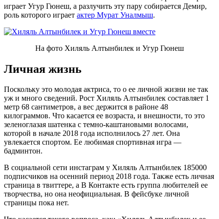
играет Угур Гюнеш, а разлучить эту пару собирается Демир,
роль которого играет
актер Мурат Уналмыш
.
На фото Хиляль Алтынбилек и Угур Гюнеш
Личная жизнь
Поскольку это молодая актриса, то о ее личной жизни не так
уж и много сведений. Рост Хиляль Алтынбилек составляет 1
метр 68 сантиметров, а вес держится в районе 48
килограммов. Что касается ее возраста, и внешности, то это
зеленоглазая шатенка с темно-каштановыми волосами,
которой в начале 2018 года исполнилось 27 лет. Она
увлекается спортом. Ее любимая спортивная игра —
бадминтон.
В социальной сети инстаграм у Хиляль Алтынбилек 185000
подписчиков на осенний период 2018 года. Также есть личная
страница в твиттере, а В Контакте есть группа любителей ее
творчества, но она неофициальная. В фейсбуке личной
страницы пока нет.