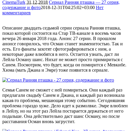
CinemaTurk
31.12.2018
Сериал Ранняя пташка — 27 серия,
содержание и фото
2018-12-31T04:25:02+03:00
Нет
комментариев
5710
Описание двадцать седьмой серии сериала Ранняя пташка,
показ которой состоится на Стар ТВ-канале в восемь часов
вечера 26 января 2018 года. Анонс 27 серии. В прошлом
анонсе говорилось, что Осман станет знаменитостью. Так и
есть. Его фанаты захотят сфотографироваться с ним, а
некоторые даже влюбятся в него. Остается узнать, даст ли
Лейла Осману шанс. Нихат не может просто примириться с
Санем. Посмотрим, что будет, когда он помирится с Мевкибе.
Хюма (мать Джана и Эмре) тоже появится в сериале.
Семья Санем не сможет с ней помириться. Они каждый раз
предлагали свадьбу Санем и Джана, и каждый раз возникала
какая-то проблема, мешающая этому событию. Сегодняшняя
проблема гораздо хуже. Дело идет к размолвке. Эмре влюблен
в Лейлу, но на этот раз Лейла постарается держаться от него
подальше. Она действительно даст шанс Осману, но после
расставания Осман вновь загрустит.