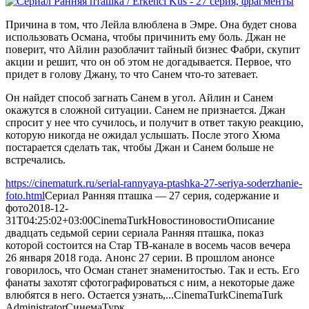
Причина в том, что Лейла влюблена в Эмре. Она будет снова
использовать Османа, чтобы причинить ему боль. Джан не
поверит, что Айлин разоблачит тайный бизнес Фабри, скупит
акции и решит, что он об этом не догадывается. Первое, что
придет в голову Джану, то что Санем что-то затевает.
Он найдет способ загнать Санем в угол. Айлин и Санем
окажутся в сложной ситуации. Санем не признается. Джан
спросит у нее что сучилось, и получит в ответ такую реакцию,
которую никогда не ожидал услышать. После этого Хюма
постарается сделать так, чтобы Джан и Санем больше не
встречались.
https://cinematurk.ru/serial-rannyaya-ptashka-27-seriya-soderzhanie-
foto.html
Сериал Ранняя пташка — 27 серия, содержание и
фото
2018-12-
31T04:25:02+03:00
CinemaTurk
Новости
новости
Описание
двадцать седьмой серии сериала Ранняя пташка, показ
которой состоится на Стар ТВ-канале в восемь часов вечера
26 января 2018 года. Анонс 27 серии. В прошлом анонсе
говорилось, что Осман станет знаменитостью. Так и есть. Его
фанаты захотят сфотографироваться с ним, а некоторые даже
влюбятся в него. Остается узнать,...
CinemaTurk
CinemaTurk
Administrator
СинемаТурк