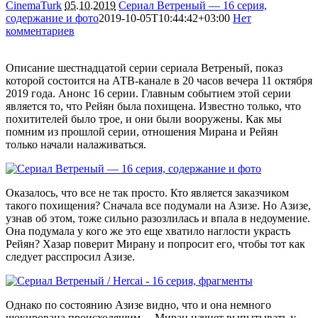
CinemaTurk
05.10.2019
Сериал Ветреный — 16 серия,
содержание и фото
2019-10-05T10:44:42+03:00
Нет
комментариев
5463
Описание шестнадцатой серии сериала Ветреный, показ
которой состоится на АТВ-канале в 20 часов вечера 11 октября
2019 года. Анонс 16 серии. Главным событием этой серии
является то, что Рейян была похищена. Известно только, что
похитителей было трое, и они были вооружены. Как мы
помним из прошлой серии, отношения Мирана и Рейян
только начали налаживаться.
Оказалось, что все не так просто. Кто является заказчиком
такого похищения? Сначала все подумали на Азизе. Но Азизе,
узнав об этом, тоже сильно разозлилась и впала в недоумение.
Она подумала у кого же это еще хватило наглости украсть
Рейян? Хазар поверит Мирану и попросит его, чтобы тот как
следует расспросил Азизе.
Однако по состоянию Азизе видно, что и она немного
шокирована происходящим… Миран начнет выпытывать у