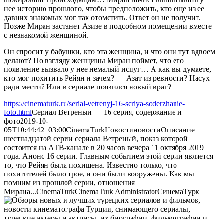
нее историю прошлого, чтобы предположить, кто еще из ее
давних знакомых мог так отомстить. Ответ он не получит.
Позже Миран застанет Азизе в подсобном помещении вместе
с незнакомой женщиной.
Он спросит у бабушки, кто эта женщина, и что они тут вдвоем
делают? По взгляду женщины Миран поймет, что его
появление вызвало у нее немалый испуг… А как вы думаете,
кто мог похитить Рейян и зачем? — Азат из ревности? Насух
ради мести? Или в сериале появился новый враг?
https://cinematurk.ru/serial-vetrenyj-16-seriya-soderzhanie-
foto.html
Сериал Ветреный — 16 серия, содержание и
фото
2019-10-
05T10:44:42+03:00
CinemaTurk
Новости
новости
Описание
шестнадцатой серии сериала Ветреный, показ которой
состоится на АТВ-канале в 20 часов вечера 11 октября 2019
года. Анонс 16 серии. Главным событием этой серии является
то, что Рейян была похищена. Известно только, что
похитителей было трое, и они были вооружены. Как мы
помним из прошлой серии, отношения
Мирана...
CinemaTurk
CinemaTurk
Administrator
СинемаТурк