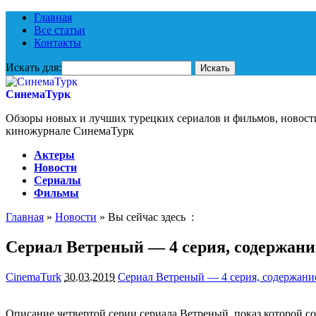
Главная
Все статьи
Контакты
Искать для:
СинемаТурк
Обзоры новых и лучших турецких сериалов и фильмов, новост
киножурнале СинемаТурк
Актеры
Новости
Сериалы
Фильмы
Главная
»
Новости
» Вы сейчас здесь :
Сериал Ветреный — 4 серия, содержани
CinemaTurk
30.03.2019
Сериал Ветреный — 4 серия, содержани
Описание четвертой серии сериала Ветреный, показ которой сос