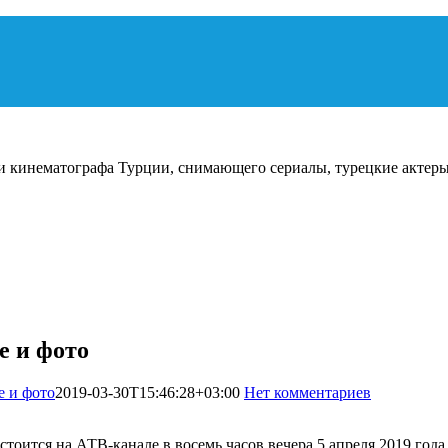
и кинематографа Турции, снимающего сериалы, турецкие актеры
е и фото
е и фото
2019-03-30T15:46:28+03:00
Нет комментариев
4708
тоится на АТВ-канале в восемь часов вечера 5 апреля 2019 года