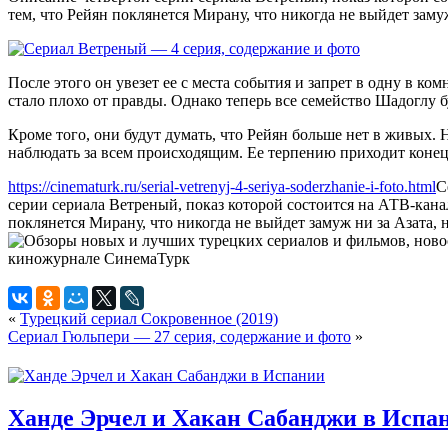
тем, что Рейян поклянется Мирану, что никогда не выйдет замуж
После этого он увезет ее с места события и запрет в одну в к
стало плохо от правды. Однако теперь все семейство Шадоглу бу
Кроме того, они будут думать, что Рейян больше нет в живых. Н
наблюдать за всем происходящим. Ее терпению приходит конец
https://cinematurk.ru/serial-vetrenyj-4-seriya-soderzhanie-i-foto.html
С
серии сериала Ветреный, показ которой состоится на АТВ-канал
поклянется Мирану, что никогда не выйдет замуж ни за Азата, н
«
Турецкий сериал Сокровенное (2019)
Сериал Гюльпери — 27 серия, содержание и фото
»
Ханде Эрчел и Хакан Сабанджи в Испа