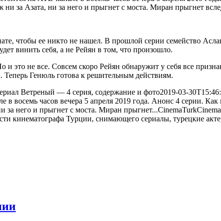
 ни за Азата, ни за него и прыгнет с моста. Миран прыгнет вслед
омнате, чтобы ее никто не нашел. В прошлой серии семейство Ас
дет винить себя, а не Рейян в том, что произошло.
о и это не все. Совсем скоро Рейян обнаружит у себя все призна
. Теперь Генюль готова к решительным действиям.
ериал Ветреный — 4 серия, содержание и фото
2019-03-30T15:46
е в восемь часов вечера 5 апреля 2019 года. Анонс 4 серии. Как
и за него и прыгнет с моста. Миран прыгнет...
CinemaTurk
Cinema
нии