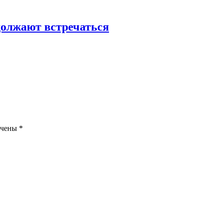
олжают встречаться
ечены
*