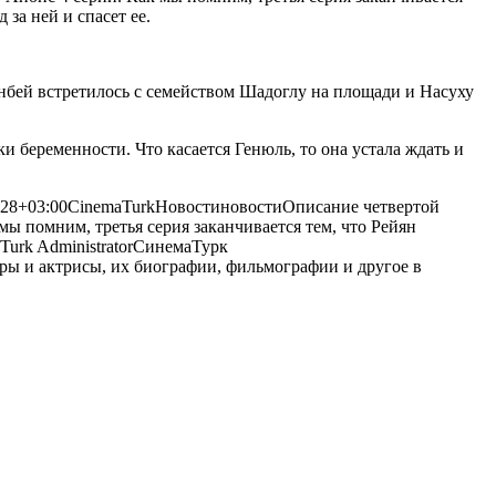
 за ней и спасет ее.
ланбей встретилось с семейством Шадоглу на площади и Насуху
ки беременности. Что касается Генюль, то она устала ждать и
:28+03:00
CinemaTurk
Новости
новости
Описание четвертой
 мы помним, третья серия заканчивается тем, что Рейян
Turk
Administrator
СинемаТурк