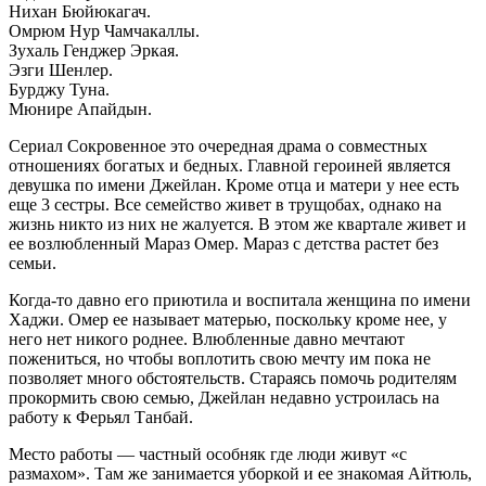
Нихан Бюйюкагач.
Омрюм Нур Чамчакаллы.
Зухаль Генджер Эркая.
Эзги Шенлер.
Бурджу Туна.
Мюнире Апайдын.
Сериал Сокровенное это очередная драма о совместных
отношениях богатых и бедных. Главной героиней является
девушка по имени Джейлан. Кроме отца и матери у нее есть
еще 3 сестры. Все семейство живет в трущобах, однако на
жизнь никто из них не жалуется. В этом же квартале живет и
ее возлюбленный Мараз Омер. Мараз с детства растет без
семьи.
Когда-то давно его приютила и воспитала женщина по имени
Хаджи. Омер ее называет матерью, поскольку кроме нее, у
него нет никого роднее. Влюбленные давно мечтают
пожениться, но чтобы воплотить свою мечту им пока не
позволяет много обстоятельств. Стараясь помочь родителям
прокормить свою семью, Джейлан недавно устроилась на
работу к Ферьял Танбай.
Место работы — частный особняк где люди живут «с
размахом». Там же занимается уборкой и ее знакомая Айтюль,