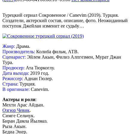
Турецкий сериал Сокровенное / Canevim (2019). Турция.
Создатели, актерский состав, описание, фото. Неожиданный
поступок Джейлан изменит ее судьбу…
Жанр:
Драма.
Производитель:
Колиба фильм, АТВ.
Сценарист:
Эйлем Акын, Филиз Алпгезмен, Мурат Джан
Тура.
Продюсер:
Ата Тюркоглу.
Дата выхода:
2019 год.
Режиссер:
Аднан Гюлер.
Страна:
Турция.
В оригинале:
Canevim.
Актеры и роли
:
Мехти Арас Айдын.
Озгюр Чевик
.
Симге Сельчук.
Биран Дамла Йылмаз.
Рыза Акын.
Бедиа Энер.