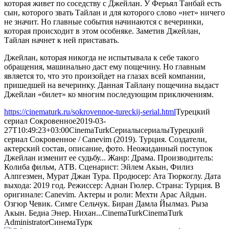
которая живет по соседству с Джейлан. У Ферьял Танбай есть
сын, которого звать Тайлан и для которого слово «нет» ничего
не значит. Но главные события начинаются с вечеринки,
которая происходит в этом особняке. Заметив Джейлан,
Тайлан начнет к ней приставать.
Джейлан, которая никогда не испытывала к себе такого
обращения, машинально даст ему пощечину. Но главным
является то, что это произойдет на глазах всей компании,
пришедшей на вечеринку. Данная Тайлану пощечина выдаст
Джейлан «билет» ко многим последующим приключениям.
https://cinematurk.ru/sokrovennoe-tureckij-serial.html
Турецкий
сериал Сокровенное
2019-03-
27T10:49:23+03:00
CinemaTurk
Сериалы
сериалы
Турецкий
сериал Сокровенное / Canevim (2019). Турция. Создатели,
актерский состав, описание, фото. Неожиданный поступок
Джейлан изменит ее судьбу... Жанр: Драма. Производитель:
Колиба фильм, АТВ. Сценарист: Эйлем Акын, Филиз
Алпгезмен, Мурат Джан Тура. Продюсер: Ата Тюркоглу. Дата
выхода: 2019 год. Режиссер: Аднан Гюлер. Страна: Турция. В
оригинале: Canevim. Актеры и роли: Мехти Арас Айдын.
Озгюр Чевик. Симге Сельчук. Биран Дамла Йылмаз. Рыза
Акын. Бедиа Энер. Нихан...
CinemaTurk
CinemaTurk
Administrator
СинемаТурк