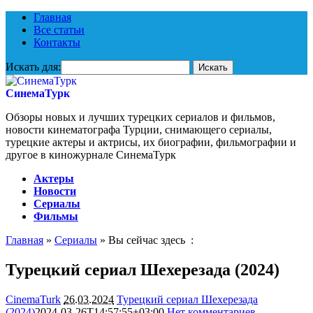
Главная
Все статьи
Контакты
Искать для:
СинемаТурк
Обзоры новых и лучших турецких сериалов и фильмов,
новости кинематографа Турции, снимающего сериалы,
турецкие актеры и актрисы, их биографии, фильмографии и
другое в киножурнале СинемаТурк
Актеры
Новости
Сериалы
Фильмы
Главная
»
Сериалы
» Вы сейчас здесь :
Турецкий сериал Шехерезада (2024)
CinemaTurk
26.03.2024
Турецкий сериал Шехерезада
(2024)
2024-03-26T14:57:55+03:00
Нет комментариев
1583