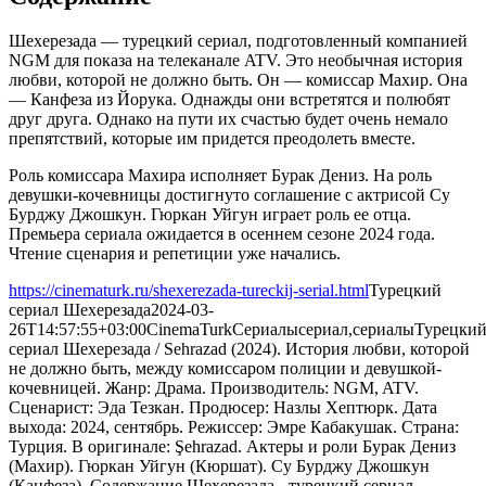
Шехерезада — турецкий сериал, подготовленный компанией
NGM для показа на телеканале ATV. Это необычная история
любви, которой не должно быть. Он — комиссар Махир. Она
— Канфеза из Йорука. Однажды они встретятся и полюбят
друг друга. Однако на пути их счастью будет очень немало
препятствий, которые им придется преодолеть вместе.
Роль комиссара Махира исполняет Бурак Дениз. На роль
девушки-кочевницы достигнуто соглашение с актрисой Су
Бурджу Джошкун. Гюркан Уйгун играет роль ее отца.
Премьера сериала ожидается в осеннем сезоне 2024 года.
Чтение сценария и репетиции уже начались.
https://cinematurk.ru/shexerezada-tureckij-serial.html
Турецкий
сериал Шехерезада
2024-03-
26T14:57:55+03:00
CinemaTurk
Сериалы
сериал,сериалы
Турецки
сериал Шехерезада / Sehrazad (2024). История любви, которой
не должно быть, между комиссаром полиции и девушкой-
кочевницей. Жанр: Драма. Производитель: NGM, ATV.
Сценарист: Эда Тезкан. Продюсер: Назлы Хептюрк. Дата
выхода: 2024, сентябрь. Режиссер: Эмре Кабакушак. Страна:
Турция. В оригинале: Şehrazad. Актеры и роли Бурак Дениз
(Махир). Гюркан Уйгун (Кюршат). Су Бурджу Джошкун
(Канфеза). Содержание Шехерезада - турецкий сериал,