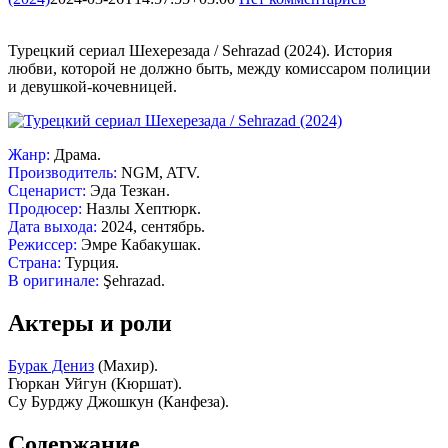
Турецкий сериал Шехерезада / Sehrazad (2024). История
любви, которой не должно быть, между комиссаром полиции
и девушкой-кочевницей.
Жанр:
Драма.
Производитель:
NGM, ATV.
Сценарист:
Эда Тезкан.
Продюсер:
Назлы Хептюрк.
Дата выхода:
2024, сентябрь.
Режиссер:
Эмре Кабакушак.
Страна:
Турция.
В оригинале:
Şehrazad.
Актеры и роли
Бурак Дениз
(Махир).
Гюркан Уйгун (Кюршат).
Су Бурджу Джошкун (Канфеза).
Содержание