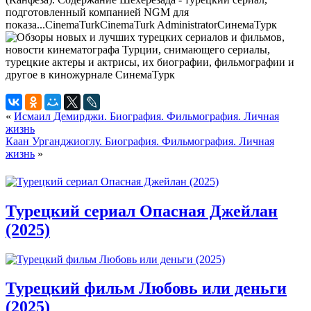
подготовленный компанией NGM для
показа...
CinemaTurk
CinemaTurk
Administrator
СинемаТурк
«
Исмаил Демирджи. Биография. Фильмография. Личная
жизнь
Каан Урганджиоглу. Биография. Фильмография. Личная
жизнь
»
Турецкий сериал Опасная Джейлан
(2025)
Турецкий фильм Любовь или деньги
(2025)