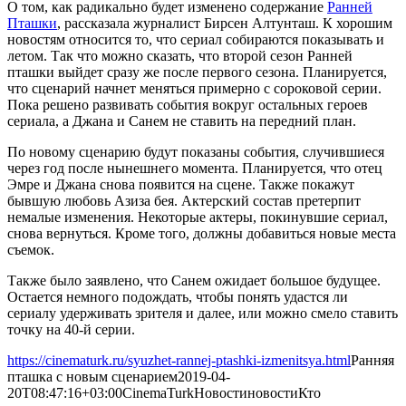
О том, как радикально будет изменено содержание
Ранней
Пташки
, рассказала журналист Бирсен Алтунташ. К хорошим
новостям относится то, что сериал собираются показывать и
летом. Так что можно сказать, что второй сезон Ранней
пташки выйдет сразу же после первого сезона. Планируется,
что сценарий начнет меняться примерно с сороковой серии.
Пока решено развивать события вокруг остальных героев
сериала, а Джана и Санем не ставить на передний план.
По новому сценарию будут показаны события, случившиеся
через год после нынешнего момента. Планируется, что отец
Эмре и Джана снова появится на сцене. Также покажут
бывшую любовь Азиза бея. Актерский состав претерпит
немалые изменения. Некоторые актеры, покинувшие сериал,
снова вернуться. Кроме того, должны добавиться новые места
съемок.
Также было заявлено, что Санем ожидает большое будущее.
Остается немного подождать, чтобы понять удастся ли
сериалу удерживать зрителя и далее, или можно смело ставить
точку на 40-й серии.
https://cinematurk.ru/syuzhet-rannej-ptashki-izmenitsya.html
Ранняя
пташка с новым сценарием
2019-04-
20T08:47:16+03:00
CinemaTurk
Новости
новости
Кто