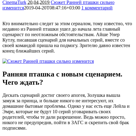
CinemaTurk
20.04.2019
Сюжет Ранней пташки сильно
изменится
2019-04-20T08:47:16+03:00
1 комментарий
5031
Кто внимательно следит за этим сериалом, тому известно, что
недавно из Ранней пташки ушел до начала лета главный
сценарист по неотложным обстоятельствам. Айше Унер
Кутлу, писавшая сценарий для начальных серий, вместе со
своей командой пришла на подмогу. Зрителю давно известен
конец ближайших серий.
Ранняя пташка с новым сценарием.
Чего ждать?
Дескать сценарий достиг своего апогея, Золушка вышла
замуж за принца, и больше никого не интересуют, их
домашние бытовые проблемы. Однко у нас есть еще Лейла и
Эмре, которые не будут 10 серий уговаривать своих
родителей, чтобы те дали разрешение. Ведь можно просто,
никого не предупредив, пойти в ЗАГС и скрепить свой брак
подписями.