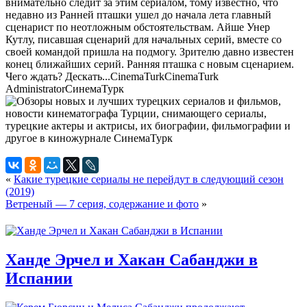
внимательно следит за этим сериалом, тому известно, что
недавно из Ранней пташки ушел до начала лета главный
сценарист по неотложным обстоятельствам. Айше Унер
Кутлу, писавшая сценарий для начальных серий, вместе со
своей командой пришла на подмогу. Зрителю давно известен
конец ближайших серий. Ранняя пташка с новым сценарием.
Чего ждать? Дескать...
CinemaTurk
CinemaTurk
Administrator
СинемаТурк
«
Какие турецкие сериалы не перейдут в следующий сезон
(2019)
Ветреный — 7 серия, содержание и фото
»
Ханде Эрчел и Хакан Сабанджи в
Испании