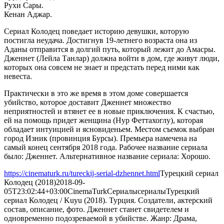
Рухи Сары.
Кенан Аджар.
Сериал Колодец поведает историю девушки, которую
постигла неудача. Достигнув 19-летнего возраста она из
Аданы отправится в долгий путь, который лежит до Амасры.
Дженнет (Лейла Танлар) должна войти в дом, где живут люди,
которых она совсем не знает и предстать перед ними как
невеста.
Практически в это же время в этом доме совершается
убийство, которое доставит Дженнет множество
неприятностей и втянет ее в новые приключения. К счастью,
ей на помощь придет женщина (Нур Феттахоглу), которая
обладает интуицией и ясновиденьем. Местом съемок выбран
город Изник (провинция Бурсы). Премьера намечена на
самый конец сентября 2018 года. Рабочее название сериала
было: Дженнет. Альтернативное название сериала: Хорошо.
https://cinematurk.ru/tureckij-serial-dzhennet.html
Турецкий сериал
Колодец (2018)
2018-09-
05T23:02:44+03:00
CinemaTurk
Сериалы
сериалы
Турецкий
сериал Колодец / Kuyu (2018). Турция. Создатели, актерский
состав, описание, фото. Дженнет станет свидетелем и
одновременно подозреваемой в убийстве. Жанр: Драма,