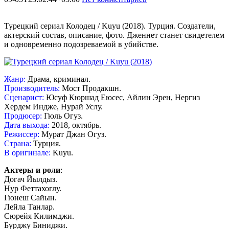
Турецкий сериал Колодец / Kuyu (2018). Турция. Создатели,
актерский состав, описание, фото. Дженнет станет свидетелем
и одновременно подозреваемой в убийстве.
Жанр:
Драма, криминал.
Производитель:
Мост Продакшн.
Сценарист:
Юсуф Кюршад Еюсес, Айлин Эрен, Нергиз
Хердем Индже, Нурай Услу.
Продюсер:
Гюль Огуз.
Дата выхода:
2018, октябрь.
Режиссер:
Мурат Джан Огуз.
Страна:
Турция.
В оригинале:
Kuyu.
Актеры и роли
:
Догач Йылдыз.
Нур Феттахоглу.
Гюнеш Сайын.
Лейла Танлар.
Сюрейя Килимджи.
Бурджу Биниджи.