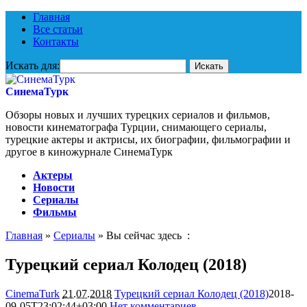
Главная
Все статьи
Контакты
Искать для:
СинемаТурк
Обзоры новых и лучших турецких сериалов и фильмов,
новости кинематографа Турции, снимающего сериалы,
турецкие актеры и актрисы, их биографии, фильмографии и
другое в киножурнале СинемаТурк
Актеры
Новости
Сериалы
Фильмы
Главная
»
Сериалы
» Вы сейчас здесь :
Турецкий сериал Колодец (2018)
CinemaTurk
21.07.2018
Турецкий сериал Колодец (2018)
2018-
09-05T23:02:44+03:00
Нет комментариев
4897