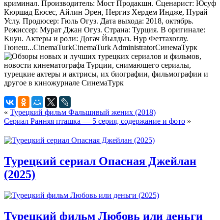
криминал. Производитель: Мост Продакшн. Сценарист: Юсуф
Кюршад Еюсес, Айлин Эрен, Нергиз Хердем Индже, Нурай
Услу. Продюсер: Гюль Огуз. Дата выхода: 2018, октябрь.
Режиссер: Мурат Джан Огуз. Страна: Турция. В оригинале:
Kuyu. Актеры и роли: Догач Йылдыз. Нур Феттахоглу.
Гюнеш...
CinemaTurk
CinemaTurk
Administrator
СинемаТурк
«
Турецкий фильм Фальшивый жених (2018)
Сериал Ранняя пташка — 5 серия, содержание и фото
»
Турецкий сериал Опасная Джейлан
(2025)
Турецкий фильм Любовь или деньги