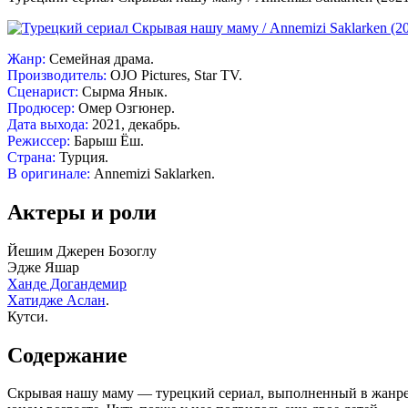
Жанр:
Семейная драма.
Производитель:
OJO Pictures, Star TV.
Сценарист:
Сырма Янык.
Продюсер:
Омер Озгюнер.
Дата выхода:
2021, декабрь.
Режиссер:
Барыш Ёш.
Страна:
Турция.
В оригинале:
Annemizi Saklarken.
Актеры и роли
Йешим Джерен Бозоглу
Эдже Яшар
Ханде Догандемир
Хатидже Аслан
.
Кутси.
Содержание
Скрывая нашу маму — турецкий сериал, выполненный в жанре с