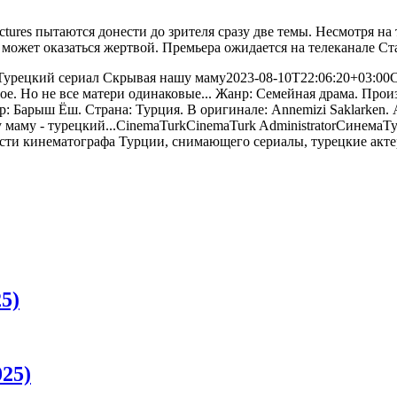
es пытаются донести до зрителя сразу две темы. Несмотря на т
может оказаться жертвой. Премьера ожидается на телеканале Ста
Турецкий сериал Скрывая нашу маму
2023-08-10T22:06:20+03:00
C
втое. Но не все матери одинаковые... Жанр: Семейная драма. Прои
ер: Барыш Ёш. Страна: Турция. В оригинале: Annemizi Saklarke
маму - турецкий...
CinemaTurk
CinemaTurk
Administrator
СинемаТу
5)
25)