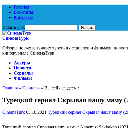
Главная
Все статьи
Контакты
Искать для:
СинемаТурк
Обзоры новых и лучших турецких сериалов и фильмов, новост
киножурнале СинемаТурк
Актеры
Новости
Сериалы
Фильмы
Главная
»
Сериалы
» Вы сейчас здесь :
Турецкий сериал Скрывая нашу маму (
CinemaTurk
03.10.2021
Турецкий сериал Скрывая нашу маму (2
Турецкий сериал Скрывая нашу маму / Annemizi Saklarken (202