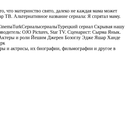
о, что материнство свято, далеко не каждая мама может
р ТВ. Альтернативное название сериала: Я спрятал маму.
inemaTurk
Сериалы
сериалы
Турецкий сериал Скрывая нашу
зводитель: OJO Pictures, Star TV. Сценарист: Сырма Янык.
n. Актеры и роли Йешим Джерен Бозоглу Эдже Яшар Ханде
рк