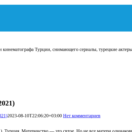
и кинематографа Турции, снимающего сериалы, турецкие актеры
2021)
021)
2023-08-10T22:06:20+03:00
Нет комментариев
2039
1). Турция. Материнство — это свтое. Но не все матери одинак