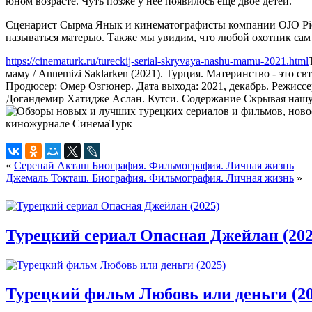
юном возрасте. Чуть позже у нее появилось еще двое детей.
Сценарист Сырма Янык и кинематографисты компании OJO Pictur
называться матерью. Также мы увидим, что любой охотник сам 
https://cinematurk.ru/tureckij-serial-skryvaya-nashu-mamu-2021.html
маму / Annemizi Saklarken (2021). Турция. Материнство - это с
Продюсер: Омер Озгюнер. Дата выхода: 2021, декабрь. Режисс
Догандемир Хатидже Аслан. Кутси. Содержание Скрывая нашу 
«
Серенай Акташ Биография. Фильмография. Личная жизнь
Джемаль Токташ. Биография. Фильмография. Личная жизнь
»
Турецкий сериал Опасная Джейлан (202
Турецкий фильм Любовь или деньги (20