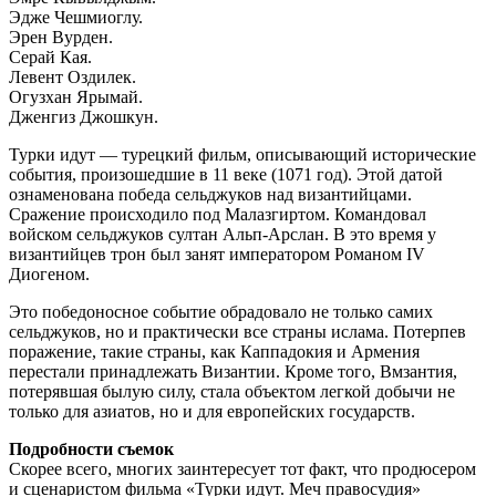
Эдже Чешмиоглу.
Эрен Вурден.
Серай Кая.
Левент Оздилек.
Огузхан Ярымай.
Дженгиз Джошкун.
Турки идут — турецкий фильм, описывающий исторические
события, произошедшие в 11 веке (1071 год). Этой датой
ознаменована победа сельджуков над византийцами.
Сражение происходило под Малазгиртом. Командовал
войском сельджуков султан Альп-Арслан. В это время у
византийцев трон был занят императором Романом IV
Диогеном.
Это победоносное событие обрадовало не только самих
сельджуков, но и практически все страны ислама. Потерпев
поражение, такие страны, как Каппадокия и Армения
перестали принадлежать Византии. Кроме того, Вмзантия,
потерявшая былую силу, стала объектом легкой добычи не
только для азиатов, но и для европейских государств.
Подробности съемок
Скорее всего, многих заинтересует тот факт, что продюсером
и сценаристом фильма «Турки идут. Меч правосудия»