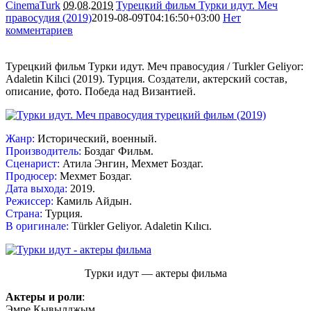
CinemaTurk
09.08.2019
Турецкий фильм Турки идут. Меч
правосудия (2019)
2019-08-09T04:16:50+03:00
Нет
комментариев
13575
Турецкий фильм Турки идут. Меч правосудия / Turkler Geliyor:
Adaletin Kilıci (2019). Турция. Создатели, актерский состав,
описание, фото. Победа над Византией.
Жанр:
Исторический, военный.
Производитель:
Боздаг Фильм.
Сценарист:
Атила Энгин, Мехмет Боздаг.
Продюсер:
Мехмет Боздаг.
Дата выхода:
2019.
Режиссер:
Камиль Айдын.
Страна:
Турция.
В оригинале:
Türkler Geliyor. Adaletin Kılıcı.
Турки идут — актеры фильма
Актеры и роли
:
Эмре Кывылджым.