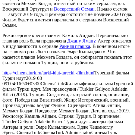
является Мехмет Боздаг, известный по таким сериалам, как
Воскресший Эртугрул и
Воскресший Осман
. Начало съемок
— август 2019 года. Премьера состоится не позднее 2020 года.
Фильм будет сниматься параллельно с сериалом Воскресший
Осман.
Режиссерское кресло займет Камиль Айдын. Первоначально
главная роль была предложена
Джану Яману
. Актер отказался
в виду занятости в сериале
Ранняя пташка
. В конечном итоге
на главную роль был назначен Эмре Кывылджым. Что
касается планов Мехмета Боздага, он собирается показать этот
фильм не только в Турции, но и за рубежом.
https://cinematurk.ru/turki-idut-tureckij-film.html
Турецкий фильм
Турки идут
2019-08-
09T04:16:50+03:00
CinemaTurk
Фильмы
фильм,фильмы
Турецкий
фильм Турки идут. Меч правосудия / Turkler Geliyor: Adaletin
Kilıci (2019). Турция. Создатели, актерский состав, описание,
фото. Победа над Византией. Жанр: Исторический, военный.
Производитель: Боздаг Фильм. Сценарист: Атила Энгин,
Мехмет Боздаг. Продюсер: Мехмет Боздаг. Дата выхода: 2019.
Режиссер: Камиль Айдын. Страна: Турция. В оригинале:
Türkler Geliyor. Adaletin Kılıcı. Турки идут - актеры фильма
Актеры и роли: Эмре Кывылджым. Эдже Чешмиоглу.
Эрен...
CinemaTurk
CinemaTurk
Administrator
СинемаТурк