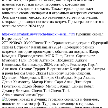
измениться тот или иной персонаж, с которым вы
встречаетесь довольно часто. Также сериал привлекает
внимание своим сценарием и огромным актерским составом.
Зритель увидит множество различных встреч и ситуаций,
которые происходят после этих встреч. Премьера состоится в
осеннем сезоне 2024 года.
https://cinematurk.ru/vstrechi-tureckij-serial.html
Турецкий сериал
Встречи
2024-03-
27T19:30:49+03:00
CinemaTurk
Сериалы
сериал,сериалы
Турецки
сериал Встречи / Karsilasmalar (2024). Комедия о разных
встречах, которые происходят с обычными людьми. Жанр:
Комедия. Производитель: MGX Film, Exxen. Сценарист:
Муаммер Тали, Гирай Алтынок. Продюсер: Аджун
Илиджалы. Дата выхода: 2024, сентябрь. Режиссер: Гирай
Алтынок. Страна: Турция. В оригинале: Karşılaşmalar. Актеры
и роли Бегюм Онер. Джем Гелиноглу. Керем Оздоган.
Мутталип Мюждеджи. Шюкрю Озыйлдыз. Бора Аккаш.
Дениз Хамзаоглу. Махир Ипек. Сарп Апак. Джанберк
Гюльтекин. Эрдем Йенер. Мелис Бабадаг. Синем Кобал.
Джансу Дикташ...
CinemaTurk
CinemaTurk
Administrator
СинемаТурк