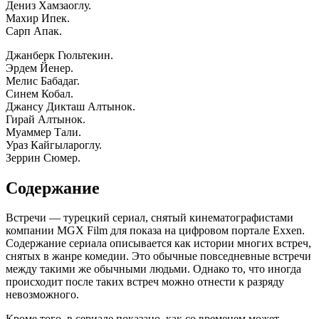
Дениз Хамзаоглу.
Махир Ипек.
Сарп Апак.
Джанберк Гюльтекин.
Эрдем Йенер.
Мелис Бабадаг.
Синем Кобал.
Джансу Дикташ Алтынок.
Гирай Алтынок.
Муаммер Тали.
Ураз Кайгылароглу.
Зеррин Сюмер.
Содержание
Встречи — турецкий сериал, снятый кинематографистами
компании MGX Film для показа на цифровом портале Exxen.
Содержание сериала описывается как истории многих встреч,
снятых в жанре комедии. Это обычные повседневные встречи
между такими же обычными людьми. Однако то, что иногда
происходит после таких встреч можно отнести к разряду
невозможного.
Кроме того, в сериале показано, как со временем может