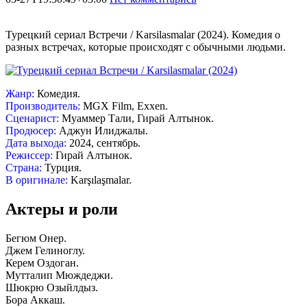
Турецкий сериал Встречи / Karsilasmalar (2024). Комедия о
разных встречах, которые происходят с обычными людьми.
Жанр:
Комедия.
Производитель:
MGX Film, Exxen.
Сценарист:
Муаммер Тали, Гирай Алтынок.
Продюсер:
Аджун Илиджалы.
Дата выхода:
2024, сентябрь.
Режиссер:
Гирай Алтынок.
Страна:
Турция.
В оригинале:
Karşılaşmalar.
Актеры и роли
Бегюм Онер.
Джем Гелиноглу.
Керем Оздоган.
Мутталип Мюждеджи.
Шюкрю Озыйлдыз.
Бора Аккаш.