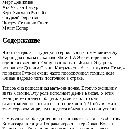
Мерт Денизмен.
Ата Чаглан Тимур.
Берк Хакман (Руткай).
Онурьяй Эврентан.
Чигдем Селишик Онат.
Мачит Копер.
Содержание
Что я потеряла — турецкий сериал, снятый компанией Ay
Yapım для показа на канале Show TV. Это история двух
одиноких женщин. Одну из них звать Фидан. Эту роль
исполняет Деврим Озкан. Когда-то она была замужем. Ее муж
по имени Руткай очень часто проворачивал темные дела.
Фидан надоело жить постоянно в страхе.
Теперь она разведенная мать-одиночка. Вторую женщину
звать Ясемин. Эту роль исполняет Дениз Байсал. У этих
женщин нет ничего общего, кроме того, что они
самостоятельно воспитывают своих детей. Чтобы выжить в
этом суровом мире, им придется объединить свои усилия.
С момента их объединения и начинаются главные события.
Комиссара полиции Топрака играет актер Эркан Колчак
Кёстендиль. Он попытается выявить все темные дела