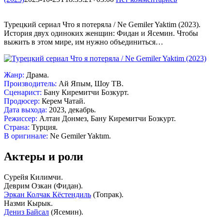
Турецкий сериал Что я потеряла / Ne Gemiler Yaktim (2023).
История двух одиноких женщин: Фидан и Ясемин. Чтобы
выжить в этом мире, им нужно объединиться…
Жанр:
Драма.
Производитель:
Ай Япым, Шоу ТВ.
Сценарист:
Бану Киремитчи Бозкурт.
Продюсер:
Керем Чатай.
Дата выхода:
2023, декабрь.
Режиссер:
Алтан Донмез, Бану Киремитчи Бозкурт.
Страна:
Турция.
В оригинале:
Ne Gemiler Yaktım.
Актеры и роли
Сурейя Килимчи.
Деврим Озкан (Фидан).
Эркан Колчак Кёстендиль
(Топрак).
Назми Кырык.
Дениз Байсал
(Ясемин).