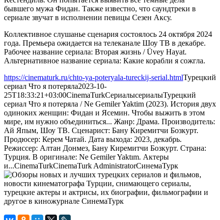
бывшего мужа Фидан. Также известно, что саундтреки в
сериале звучат в исполнении певицы Сезен Аксу.
Коллективное слушанье сценария состоялось 24 октября 2024
года. Премьера ожидается на телеканале Шоу ТВ в декабре.
Рабочее название сериала: Вторая жизнь / Üvey Hayat.
Альтернативное название сериала: Какие корабли я сожгла.
https://cinematurk.ru/chto-ya-poteryala-tureckij-serial.html
Турецкий
сериал Что я потеряла
2023-10-
25T18:33:21+03:00
CinemaTurk
Сериалы
сериалы
Турецкий
сериал Что я потеряла / Ne Gemiler Yaktim (2023). История двух
одиноких женщин: Фидан и Ясемин. Чтобы выжить в этом
мире, им нужно объединиться... Жанр: Драма. Производитель:
Ай Япым, Шоу ТВ. Сценарист: Бану Киремитчи Бозкурт.
Продюсер: Керем Чатай. Дата выхода: 2023, декабрь.
Режиссер: Алтан Донмез, Бану Киремитчи Бозкурт. Страна:
Турция. В оригинале: Ne Gemiler Yaktım. Актеры
и...
CinemaTurk
CinemaTurk
Administrator
СинемаТурк