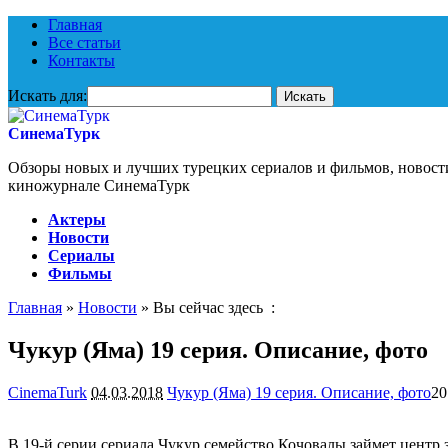
Главная
Все статьи
Контакты
Искать для:
СинемаТурк
Обзоры новых и лучших турецких сериалов и фильмов, новост
киножурнале СинемаТурк
Актеры
Новости
Сериалы
Фильмы
Главная
»
Новости
» Вы сейчас здесь :
Чукур (Яма) 19 серия. Описание, фото
CinemaTurk
04.03.2018
Чукур (Яма) 19 серия. Описание, фото
20
В 19-й серии сериала Чукур семейство Кочовалы займет центр 