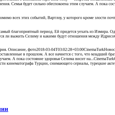
нения. Семья будет сильно обеспокоена этим случаем. А пока со
мимо всех этих событий, Вартлоу, у которого кроме злости почт
 самый благоприятный период. Ей придется уехать из Измира. Од
астся ли выжить Селиму и какими будут отношения между Идрисо
ерия. Описание, фото
2018-03-04T03:02:28+03:00
CinemaTurk
Новос
оставленные в прошлом. А все начнется с того, что младший бра
учаем. А пока состояние здоровья Селима висит на...
CinemaTurk
нии