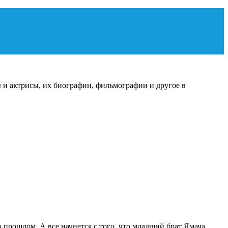
 и актрисы, их биографии, фильмографии и другое в
 прошлом. А все начнется с того, что младший брат Ямача