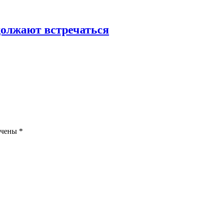
олжают встречаться
ечены
*