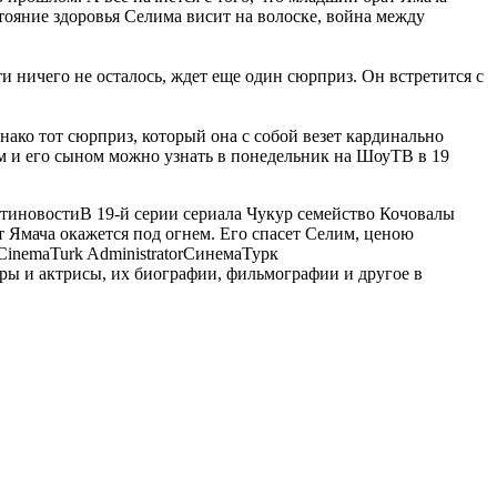
стояние здоровья Селима висит на волоске, война между
и ничего не осталось, ждет еще один сюрприз. Он встретится с
нако тот сюрприз, который она с собой везет кардинально
м и его сыном можно узнать в понедельник на ШоуТВ в 19
ти
новости
В 19-й серии сериала Чукур семейство Кочовалы
т Ямача окажется под огнем. Его спасет Селим, ценою
CinemaTurk
Administrator
СинемаТурк