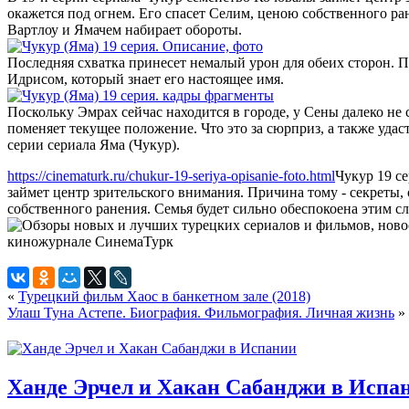
окажется под огнем. Его спасет Селим, ценою собственного ра
Вартлоу и Ямачем набирает обороты.
Последняя схватка принесет немалый урон для обеих сторон. По
Идрисом, который знает его настоящее имя.
Поскольку Эмрах сейчас находится в городе, у Сены далеко не
поменяет текущее положение. Что это за сюрприз, а также уд
серии сериала Яма (Чукур).
https://cinematurk.ru/chukur-19-seriya-opisanie-foto.html
Чукур 19 с
займет центр зрительского внимания. Причина тому - секреты, 
собственного ранения. Семья будет сильно обеспокоена этим сл
«
Турецкий фильм Хаос в банкетном зале (2018)
Улаш Туна Астепе. Биография. Фильмография. Личная жизнь
»
Ханде Эрчел и Хакан Сабанджи в Испа