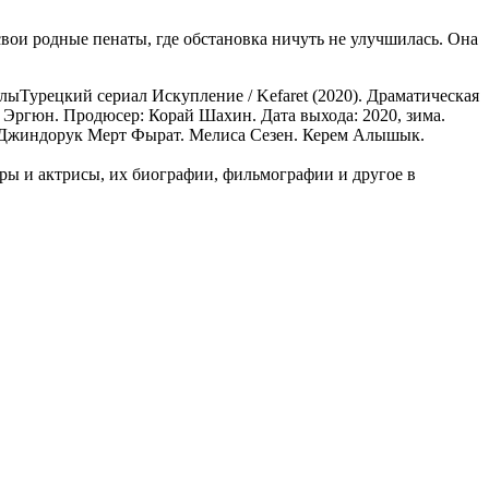
вои родные пенаты, где обстановка ничуть не улучшилась. Она
алы
Турецкий сериал Искупление / Kefaret (2020). Драматическая
р Эргюн. Продюсер: Корай Шахин. Дата выхода: 2020, зима.
р Джиндорук Мерт Фырат. Мелиса Сезен. Керем Алышык.