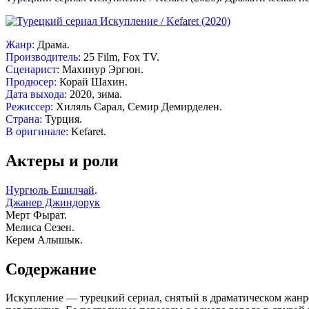
Жанр:
Драма.
Производитель:
25 Film, Fox TV.
Сценарист:
Махинур Эргюн.
Продюсер:
Корай Шахин.
Дата выхода:
2020, зима.
Режиссер:
Хиляль Сарал, Семир Демирделен.
Страна:
Турция.
В оригинале:
Kefaret.
Актеры и роли
Нургюль Ешилчай
.
Джанер Джиндорук
Мерт Фырат.
Мелиса Сезен.
Керем Алышык.
Содержание
Искупление — турецкий сериал, снятый в драматическом жанре