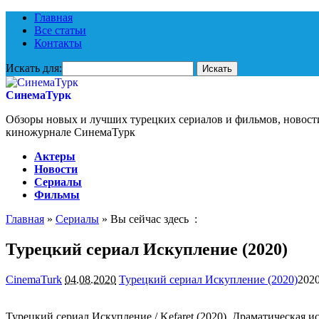
Главная
Все статьи
Контакты
Искать для:
СинемаТурк
Обзоры новых и лучших турецких сериалов и фильмов, новост
киножурнале СинемаТурк
Актеры
Новости
Сериалы
Фильмы
Главная
»
Сериалы
» Вы сейчас здесь :
Турецкий сериал Искупление (2020)
CinemaTurk
04.08.2020
Турецкий сериал Искупление (2020)
2020
Турецкий сериал Искупление / Kefaret (2020). Драматическая и