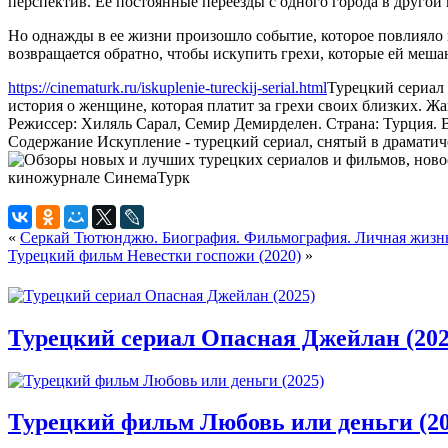
перспектив. Ее постоянные переезды с одного города в другой 
Но однажды в ее жизни произошло событие, которое повлияло 
возвращается обратно, чтобы искупить грехи, которые ей меша
https://cinematurk.ru/iskuplenie-tureckij-serial.html
Турецкий сериал
история о женщине, которая платит за грехи своих близких. Ж
Режиссер: Хиляль Сарал, Семир Демирделен. Страна: Турция.
Содержание Искупление - турецкий сериал, снятый в драматиче
«
Серкай Тютюнджю. Биография. Фильмография. Личная жизн
Турецкий фильм Невестки госпожи (2020)
»
Турецкий сериал Опасная Джейлан (202
Турецкий фильм Любовь или деньги (20