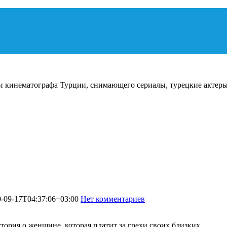
и кинематографа Турции, снимающего сериалы, турецкие актеры
-09-17T04:37:06+03:00
Нет комментариев
4415
стория о женщине, которая платит за грехи своих близких.