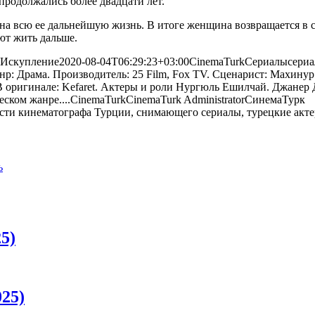
продолжались более двадцати лет.
на всю ее дальнейшую жизнь. В итоге женщина возвращается в с
ют жить дальше.
 Искупление
2020-08-04T06:29:23+03:00
CinemaTurk
Сериалы
сери
анр: Драма. Производитель: 25 Film, Fox TV. Сценарист: Махину
 В оригинале: Kefaret. Актеры и роли Нургюль Ешилчай. Джане
ском жанре....
CinemaTurk
CinemaTurk
Administrator
СинемаТурк
ь
5)
25)