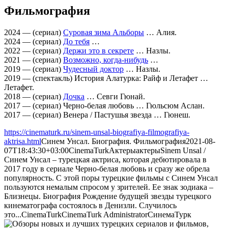
Фильмография
2024 — (сериал)
Суровая зима Альборы
… Алия.
2024 — (сериал)
До тебя
…
2022 — (сериал)
Держи это в секрете
… Назлы.
2021 — (сериал)
Возможно, когда-нибудь
…
2019 — (сериал)
Чудесный доктор
… Назлы.
2019 — (спектакль) История Алатурка: Райф и Летафет …
Летафет.
2018 — (сериал)
Дочка
… Севги Гюнай.
2017 — (сериал) Черно-белая любовь … Гюльсюм Аслан.
2017 — (сериал) Венера / Пастушья звезда … Гюнеш.
https://cinematurk.ru/sinem-unsal-biografiya-filmografiya-
aktrisa.html
Синем Унсал. Биография. Фильмография
2021-08-
07T18:43:30+03:00
CinemaTurk
Актеры
актеры
Sinem Unsal /
Синем Унсал – турецкая актриса, которая дебютировала в
2017 году в сериале Черно-белая любовь и сразу же обрела
популярность. С этой поры турецкие фильмы с Синем Унсал
пользуются немалым спросом у зрителей. Ее знак зодиака –
Близнецы. Биография Рождение будущей звезды турецкого
кинематографа состоялось в Денизли. Случилось
это...
CinemaTurk
CinemaTurk
Administrator
СинемаТурк