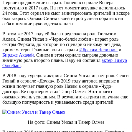
Первое предложение сыграть Гюнеш в сериале Венера
поступило в 2017 году. На тот момент девушке исполнилось
24 года. Этот сериал не смог заинтересовать зрителей и вскоре
был закрыт. Однако Синем своей игрой успела обратить на
себя внимание руководства канала.
В этом же 2017 году ей была предложена роль Гюльсюм
Аслан. Синем Унсал в «Черно-белой любви» играет роль
сестры Ферхата, до которой по сценарию никому нет дела,
кроме матери. Главные роли сыграли
Ибрагим Челиккол
и
Бирдже Акалай
. Синем в этом сериале сыграла довольно
значимую роль второго плана. Пару ей составил
актер Тимур
Олкебаш
.
В 2018 году турецкая актриса Синем Унсал играет роль Севги
Гюнай в сериале «Дочка». В 2019 году актриса впервые в
жизни получает главную роль Назлы в сериале «Чудо-
доктор». Ее партнером стал Танер Олмез. Этот проект
оказался очень успешным. В результате актриса получила еще
большую популярность и узнаваемость среди зрителей.
На фото: Синем Унсал и Танер Олмез