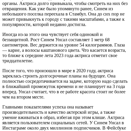
органы. Актриса долго привыкала, чтобы смотреть на них без
отвращения. Как уже было упомянуто ранее, Синем из
небольшого поселка переехала в Стамбул. Она до сих пор не
может привыкнуть к городу с такими масштабами, а также к
популярности, которой недавно достигла.
Иногда из-за этого она чувствует себя одинокой и
беззащитной. Рост Синем Унсал составляет 1 метр 68
сантиметров. Вес держится на уровне 54 килограммов. Глаза
— карие, а волосы каштанового цвета. Что касается возраста,
то ближе к середине лета 2023 года актриса отметит свое
тридцатилетие.
После того, что произошло в мире в 2020 году, актриса
зареклась строить долгосрочные планы на будущее. Она
полностью сосредотачивается на задаче, которую надо сделать
в ближайший промежуток времени и не планирует на 3 года
вперед. Унсал считает, что в ее работе красота стоит не более
чем на втором месте.
Главными показателями успеха она называет
производительность и качество актерской игры, а также
умение вживаться в образ, избегая при этом клише. Актриса
является пользователем социальных сетей. У Синем Унсал в
Инстаграме около двух миллионов подписчиков. В Фейсбуке