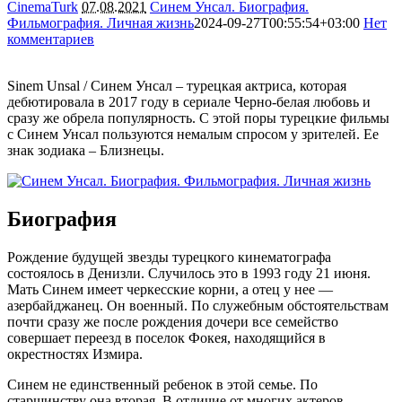
CinemaTurk
07.08.2021
Синем Унсал. Биография.
Фильмография. Личная жизнь
2024-09-27T00:55:54+03:00
Нет
комментариев
13075
Sinem Unsal / Синем Унсал – турецкая актриса, которая
дебютировала в 2017 году в сериале Черно-белая любовь и
сразу же обрела популярность. С этой поры турецкие фильмы
с Синем Унсал пользуются немалым спросом у зрителей. Ее
знак зодиака – Близнецы.
Биография
Рождение будущей звезды турецкого кинематографа
состоялось в Денизли. Случилось это в 1993 году 21 июня.
Мать Синем имеет черкесские корни, а отец у нее —
азербайджанец. Он военный. По служебным обстоятельствам
почти сразу же после рождения дочери все семейство
совершает переезд в поселок Фокея, находящийся в
окрестностях Измира.
Синем не единственный ребенок в этой семье. По
старшинству она вторая. В отличие от многих актеров,