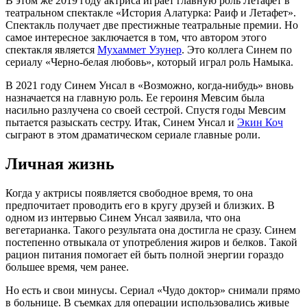
В этом же 2019 году актриса играет главную роль Летафет в
театральном спектакле «История Алатурка: Раиф и Летафет».
Спектакль получает две престижные театральные премии. Но
самое интересное заключается в том, что автором этого
спектакля является
Мухаммет Узунер
. Это коллега Синем по
сериалу «Черно-белая любовь», который играл роль Намыка.
В 2021 году Синем Унсал в «Возможно, когда-нибудь» вновь
назначается на главную роль. Ее героиня Мевсим была
насильно разлучена со своей сестрой. Спустя годы Мевсим
пытается разыскать сестру. Итак, Синем Унсал и
Экин Коч
сыграют в этом драматическом сериале главные роли.
Личная жизнь
Когда у актрисы появляется свободное время, то она
предпочитает проводить его в кругу друзей и близких. В
одном из интервью Синем Унсал заявила, что она
вегетарианка. Такого результата она достигла не сразу. Синем
постепенно отвыкала от употребления жиров и белков. Такой
рацион питания помогает ей быть полной энергии гораздо
большее время, чем ранее.
Но есть и свои минусы. Сериал «Чудо доктор» снимали прямо
в больнице. В съемках для операции использовались живые