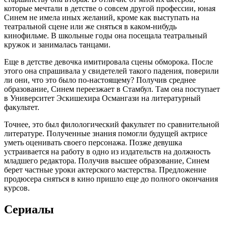
которые мечтали в детстве о совсем другой профессии, юная
Синем не имела иных желаний, кроме как выступать на
театральной сцене или же сняться в каком-нибудь
кинофильме. В школьные годы она посещала театральный
кружок и занималась танцами.
Еще в детстве девочка имитировала сцены обморока. После
этого она спрашивала у свидетелей такого падения, поверили
ли они, что это было по-настоящему? Получив среднее
образование, Синем переезжает в Стамбул. Там она поступает
в Университет Эскишехира Османгази на литературный
факультет.
Точнее, это был филологический факультет по сравнительной
литературе. Полученные знания помогли будущей актрисе
уметь оценивать своего персонажа. Позже девушка
устраивается на работу в одно из издательств на должность
младшего редактора. Получив высшее образование, Синем
берет частные уроки актерского мастерства. Предложение
продюсера сняться в кино пришло еще до полного окончания
курсов.
Сериалы