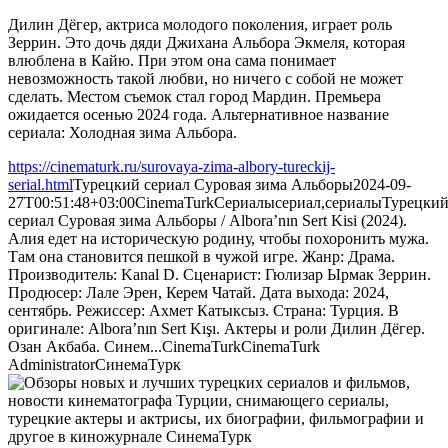
Дилин Дёгер, актриса молодого поколения, играет роль
Зеррин. Это дочь дяди Джихана Альбора Экмеля, которая
влюблена в Кайю. При этом она сама понимает
невозможность такой любви, но ничего с собой не может
сделать. Местом съемок стал город Мардин. Премьера
ожидается осенью 2024 года. Альтернативное название
сериала: Холодная зима Альбора.
https://cinematurk.ru/surovaya-zima-albory-tureckij-
serial.html
Турецкий сериал Суровая зима Альборы
2024-09-
27T00:51:48+03:00
CinemaTurk
Сериалы
сериал,сериалы
Турецки
сериал Суровая зима Альборы / Albora’nın Sert Kisi (2024).
Алия едет на историческую родину, чтобы похоронить мужа.
Там она становится пешкой в чужой игре. Жанр: Драма.
Производитель: Kanal D. Сценарист: Гюлизар Ырмак Зеррин.
Продюсер: Лале Эрен, Керем Чатай. Дата выхода: 2024,
сентябрь. Режиссер: Ахмет Катыксыз. Страна: Турция. В
оригинале: Albora’nın Sert Kışı. Актеры и роли Дилин Дёгер.
Озан Акбаба. Синем...
CinemaTurk
CinemaTurk
Administrator
СинемаТурк