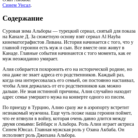
Синем Унсал
.
Содержание
Суровая зима Альборы — турецкий сериал, снятый для показа
на Канале Д. За сюжетную основу взят сериал Al Hayba
кинематографистов Ливана. История начинается с того, что у
главной героини есть муж и сын. Все вместе они живут в
Канаде. Главные события начинаются с того момента, как ее
муж неожиданно умирает.
Алия собирается похоронить его на исторической родине, но
она даже не знает адреса его родственников. Каждый раз,
когда она интересовалась его семьей, он постоянно настаивал,
чтобы Алия держалась от его родственников как можно
дальше. Не зная истинной причины, Алия случайно находит
адрес семьи умершего мужа на конверте одного из писем.
По приезду в Турцию, Алию сразу же в аэропорту встретит
незнакомый мужчина. Еще чуть позже наша героиня поймет,
что ее втянули в войну, которая очень давно длится между
двумя семьями: Бейбарс и Альбора. Роль Алии играет актриса
Синем Юнсал. Главная мужская роль у Озана Акбаба. Он
исполняет роль Джихана Альбора.