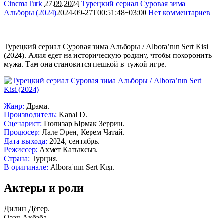
CinemaTurk
27.09.2024
Турецкий сериал Суровая зима
Альборы (2024)
2024-09-27T00:51:48+03:00
Нет комментариев
1614
Турецкий сериал Суровая зима Альборы / Albora’nın Sert Kisi
(2024). Алия едет на историческую родину, чтобы похоронить
мужа. Там она становится пешкой в чужой игре.
Жанр:
Драма.
Производитель:
Kanal D.
Сценарист:
Гюлизар Ырмак Зеррин.
Продюсер:
Лале Эрен, Керем Чатай.
Дата выхода:
2024, сентябрь.
Режиссер:
Ахмет Катыксыз.
Страна:
Турция.
В оригинале:
Albora’nın Sert Kışı.
Актеры и роли
Дилин Дёгер.
Озан Акбаба.