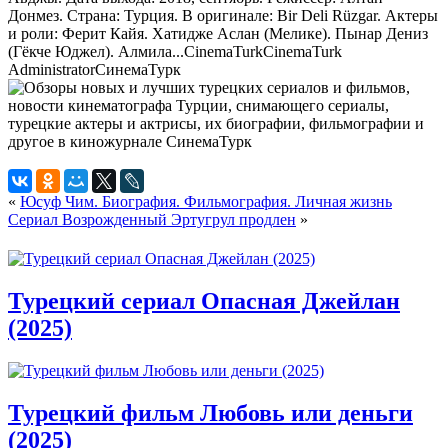
Донмез. Страна: Турция. В оригинале: Bir Deli Rüzgar. Актеры
и роли: Ферит Кайя. Хатидже Аслан (Мелике). Пынар Дениз
(Гёкче Юджел). Алмила...
CinemaTurk
CinemaTurk
Administrator
СинемаТурк
«
Юсуф Чим. Биография. Фильмография. Личная жизнь
Сериал Возрожденный Эртугрул продлен
»
Турецкий сериал Опасная Джейлан
(2025)
Турецкий фильм Любовь или деньги
(2025)