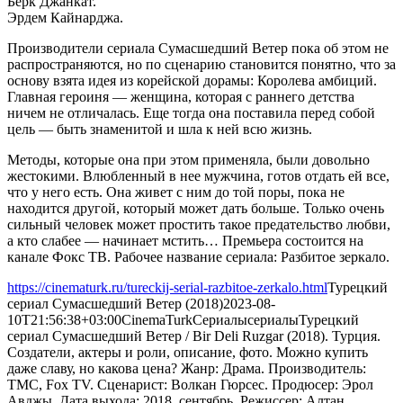
Берк Джанкат.
Эрдем Кайнарджа.
Производители сериала Сумасшедший Ветер пока об этом не
распространяются, но по сценарию становится понятно, что за
основу взята идея из корейской дорамы: Королева амбиций.
Главная героиня — женщина, которая с раннего детства
ничем не отличалась. Еще тогда она поставила перед собой
цель — быть знаменитой и шла к ней всю жизнь.
Методы, которые она при этом применяла, были довольно
жестокими. Влюбленный в нее мужчина, готов отдать ей все,
что у него есть. Она живет с ним до той поры, пока не
находится другой, который может дать больше. Только очень
сильный человек может простить такое предательство любви,
а кто слабее — начинает мстить… Премьера состоится на
канале Фокс ТВ. Рабочее название сериала: Разбитое зеркало.
https://cinematurk.ru/tureckij-serial-razbitoe-zerkalo.html
Турецкий
сериал Сумасшедший Ветер (2018)
2023-08-
10T21:56:38+03:00
CinemaTurk
Сериалы
сериалы
Турецкий
сериал Сумасшедший Ветер / Bir Deli Ruzgar (2018). Турция.
Создатели, актеры и роли, описание, фото. Можно купить
даже славу, но какова цена? Жанр: Драма. Производитель:
TMC, Fox TV. Сценарист: Волкан Гюрсес. Продюсер: Эрол
Авджы. Дата выхода: 2018, сентябрь. Режиссер: Алтан