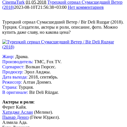
CinemaTurk
01.05.2018
Турецкий сериал Сумасшедший Ветер
(2018)
2023-08-10T21:56:38+03:00
Нет комментариев
8927
Турецкий сериал Сумасшедший Ветер / Bir Deli Ruzgar (2018).
Турция. Создатели, актеры и роли, описание, фото. Можно
купить даже славу, но какова цена?
Жанр:
Драма.
Производитель:
TMC, Fox TV.
Сценарист:
Волкан Гюрсес.
Продюсер:
Эрол Авджы.
Дата выхода:
2018, сентябрь.
Режиссер:
Алтан Донмез.
Страна:
Турция.
В оригинале:
Bir Deli Rüzgar.
Актеры и роли
:
Ферит Кайя.
Хатидже Аслан
(Мелике).
Пынар Дениз
(Гёкче Юджел).
Алмила Ада.